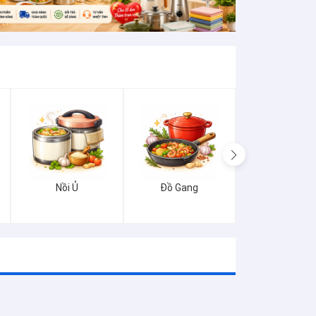
Nồi Ủ
Đồ Gang
Pha Lê