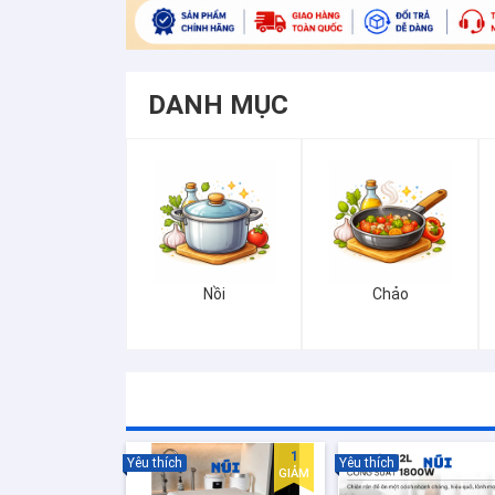
DANH MỤC
Nồi
Chảo
1
Yêu thích
Yêu thích
GIẢM