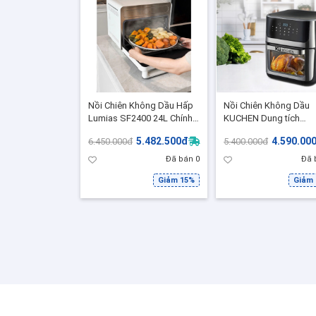
Nồi Chiên Không Dầu Hấp
Nồi Chiên Không Dầu
Lumias SF2400 24L Chính
KUCHEN Dung tích
Hãng, 3in1 Hấp Nướng
12L,Công Suất 1800W,
5.482.500đ
4.590.00
6.450.000đ
5.400.000đ
Chiên, Inox 304, 128 Menu
Công Nghệ Rapid Air -
Cài Sẵn
PCB1128 - BH 2 Năm
Đã bán 0
Đã 
Giảm 15%
Giảm