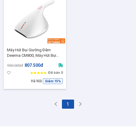
Máy Hút Bụi Giường Đệm
Deerma CM800, Máy Hút Bụi
Diệt Khuẩn Đệm Sofa - BH12
807.500đ
950.000đ
Tháng,Lực Hút 13kpa, Công
Suất 450W
Đã bán 0
Hà Nội
Giảm 15%
1