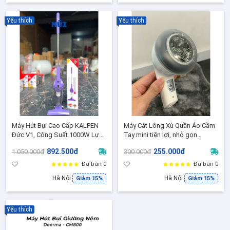
Yêu thích
Yêu thích
Máy Hút Bụi Cao Cấp KALPEN
Máy Cắt Lông Xù Quần Áo Cầm
Đức V1, Công Suất 1000W Lực
Tay mini tiện lợi, nhỏ gọn
Hút Cực Mạnh Làm Sạch Dễ
Zuhause basics - Bảo Hành 2
892.500đ
255.000đ
1.050.000đ
300.000đ
Dàng - BH 24 Tháng
Năm Chính Hãng
Đã bán 0
Đã bán 0
Hà Nội
Hà Nội
Giảm 15%
Giảm 15%
Yêu thích