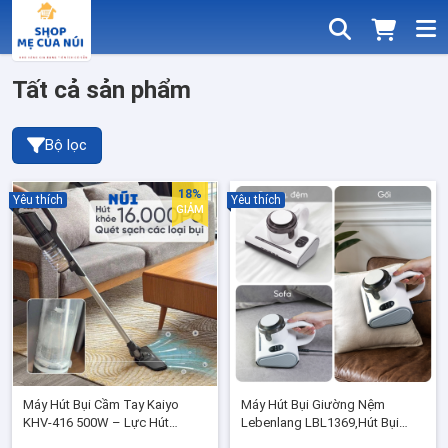
Tất cả sản phẩm
Bộ lọc
18%
Yêu thích
Yêu thích
GIẢM
Máy Hút Bụi Cầm Tay Kaiyo
Máy Hút Bụi Giường Nệm
KHV-416 500W – Lực Hút
Lebenlang LBL1369,Hút Bụi
16.000Pa Siêu Mạnh Sạch Bụi
Chăn Ga, Ghế Sofa Có tia UV