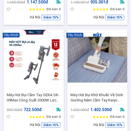
1.147.500đ
935.001đ
1.350.000đ
1.100.001đ
Mịn, Dây Dài 4.2m, Bảo Hành 2
diệt khuẩn - Bảo Hành 24 Tháng
Năm
Chính Hãng
Đã bán 0
Đã bán 0
Hà Nội
Hà Nội
Giảm 15%
Giảm 15%
Yêu thích
Yêu thích
Máy Hút Bụi Cầm Tay SEKA SK-
Máy Hút Bụi Khử Khuẩn Vệ Sinh
09Max Công Suất 2000W Lực
Giường Nệm Cầm Tay Kaiyo
Hút Cực Mạnh Làm Sạch Dễ
KGV-4106, 400W, lực hút
722.500đ
1.402.500đ
850.000đ
1.650.000đ
Dàng - Bảo Hành 12 Tháng
13.000pa - BH 2 năm
Đã bán 0
Đã bán 0
Hà Nội
Hà Nội
Giảm 15%
Giảm 15%