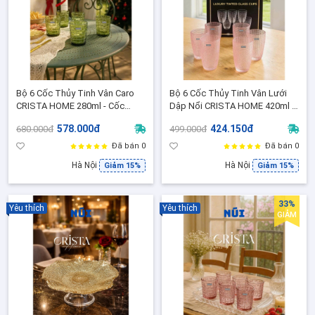
Bộ 6 Cốc Thủy Tinh Vân Caro
Bộ 6 Cốc Thủy Tinh Vân Lưới
CRISTA HOME 280ml - Cốc
Dập Nổi CRISTA HOME 420ml -
Uống Nước/Cocktail Sang
Cốc Uống Nước, Cocktail Sang
578.000đ
424.150đ
680.000đ
499.000đ
Trọng ( 60201-G- Xanh Lá
Trọng ( 60209-P- Màu Hồng
Vintage)
Phấn)
Đã bán 0
Đã bán 0
Hà Nội
Hà Nội
Giảm 15%
Giảm 15%
33%
Yêu thích
Yêu thích
GIẢM