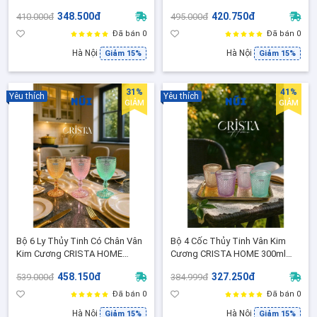
Cương Cao Cấp - Decor sang
Sang Trọng,Trang trí bàn tiệc,
348.500đ
420.750đ
410.000đ
495.000đ
xịn, Đẹp lung linh
bàn trà, bàn tiếp khách 60224
Đã bán 0
Đã bán 0
Hà Nội
Hà Nội
Giảm 15%
Giảm 15%
31%
41%
Yêu thích
Yêu thích
GIẢM
GIẢM
Bộ 6 Ly Thủy Tinh Có Chân Vân
Bộ 4 Cốc Thủy Tinh Vân Kim
Kim Cương CRISTA HOME
Cương CRISTA HOME 300ml
300ml Cao Cấp – Mix Màu
Cao Cấp - Lấp Lánh, Sang
458.150đ
327.250đ
539.000đ
384.999đ
Pastel, Chính Hãng 60222-MIX
Trọng, Chính Hãng
Đã bán 0
Đã bán 0
Hà Nội
Hà Nội
Giảm 15%
Giảm 15%