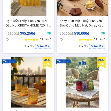
Bộ 6 Cốc Thủy Tinh Vân Lưới
Khay 5 Hũ Mứt Thuỷ Tinh Vân
Dập Nổi CRISTA HOME 420ml -
Sọc Đựng Mứt, Hạt, Omai, Kẹo
Ly Uống Nước , Quà Tặng Sang
Để Bàn
395.250đ
510.000đ
465.000đ
600.000đ
Trọng ( 80052- Y- Màu Vàng)
Đã bán 0
Đã bán 0
Hà Nội
Hà Nội
Giảm 15%
Giảm 15%
34%
26%
Yêu thích
Yêu thích
GIẢM
GIẢM