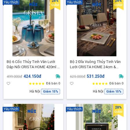
28%
26%
Yêu thích
Yêu thích
GIẢM
GIẢM
Bộ 6 Cốc Thủy Tinh Vân Lưới
Bộ 2 Đĩa Vuông Thủy Tinh Vân
Dập Nổi CRISTA HOME 420ml -
Lưới CRISTA HOME 24cm &
Ly Uống Nước ,Tặng Quà Sang
27.5cm Cao Cấp, Đĩa Trang Trí
424.150đ
531.250đ
499.000đ
625.000đ
( 60209- B- Màu Xanh Lam)
Bàn Tiệc Sang Trọng 60227
Đã bán 0
Đã bán 0
Hà Nội
Hà Nội
Giảm 15%
Giảm 15%
28%
Yêu thích
Yêu thích
GIẢM