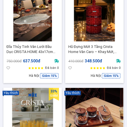
Đĩa Thủy Tinh Vân Lưới Bầu
Hũ Đựng Mứt 3 Tầng Crista
Dục CRISTA HOME 43x17cm
Home Vân Caro – Khay Mứt,
Cao Cấp, Đĩa Dài Trang Trí Bàn
Hạt, Kẹo Thủy Tinh Cao Cấp
637.500đ
348.500đ
750.000đ
410.000đ
Tiệc 60226
Đã bán 0
Đã bán 0
Hà Nội
Hà Nội
Giảm 15%
Giảm 15%
33%
Yêu thích
Yêu thích
GIẢM