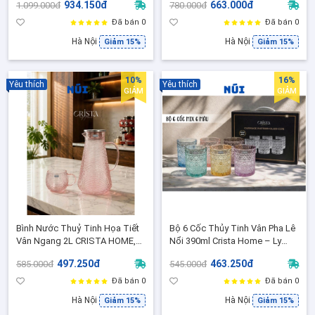
934.150đ
663.000đ
1.099.000đ
780.000đ
Mặt Trời Cao Cấp
Bàn Tiệc 60267
Đã bán 0
Đã bán 0
Hà Nội
Hà Nội
Giảm 15%
Giảm 15%
10%
16%
Yêu thích
Yêu thích
GIẢM
GIẢM
Bình Nước Thuỷ Tinh Họa Tiết
Bộ 6 Cốc Thủy Tinh Vân Pha Lê
Vân Ngang 2L CRISTA HOME,
Nổi 390ml Crista Home – Ly
Nắp inox 304, Đựng Decor
Uống Nước Cao Cấp, Đẹp Sang
497.250đ
463.250đ
585.000đ
545.000đ
Sang Đẹp - 60279
Trọng 60253
Đã bán 0
Đã bán 0
Hà Nội
Hà Nội
Giảm 15%
Giảm 15%