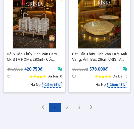
Bộ 6 Cốc Thủy Tinh Vân Caro
Bát, Đĩa Thủy Tinh Vân Lưới Ánh
CRISTA HOME 280ml - Cốc
Vàng, Ánh Bạc 28cm CRISTA
Uống Nước/Cocktail / Quà
HOME, Bát Salad/Trái Cây Cao
420.750đ
578.000đ
495.000đ
680.000đ
Tặng Sang Trọng (80046-6-
Cấp Decor Bàn Tiệc
Màu Trong Suốt)
Đã bán 0
Đã bán 0
Hà Nội
Hà Nội
Giảm 15%
Giảm 15%
1
2
3