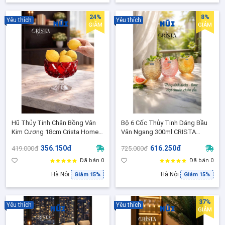
24%
8%
Yêu thích
Yêu thích
GIẢM
GIẢM
Hũ Thủy Tinh Chân Bồng Vân
Bộ 6 Cốc Thủy Tinh Dáng Bầu
Kim Cương 18cm Crista Home
Vân Ngang 300ml CRISTA
– 6 Màu Cao Cấp, Đựng Trái
HOME, Cốc Uống Nước Sang
356.150đ
616.250đ
419.000đ
725.000đ
Cây & Trang Trí Sang Trọng
Đẹp, Nhiều Màu Trend - 60254
60251
Đã bán 0
Đã bán 0
Hà Nội
Hà Nội
Giảm 15%
Giảm 15%
37%
Yêu thích
Yêu thích
GIẢM