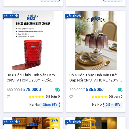
Yêu thích
Yêu thích
Bộ 6 Cốc Thủy Tinh Vân Caro
Bộ 6 Cốc Thủy Tinh Vân Lưới
CRISTA HOME 280ml - Cốc
Dập Nổi CRISTA HOME 420ml -
Uống Nước/Cocktail / Quà
Dập Nổi Thủ Công, Ly Uống
578.000đ
586.500đ
680.000đ
690.000đ
Tặng Sang Trọng (80046-2-
Nước ( 60209-PU- Màu Tím )
Màu Đỏ Ruby)
Đã bán 0
Đã bán 0
Hà Nội
Hà Nội
Giảm 15%
Giảm 15%
27%
Yêu thích
Yêu thích
GIẢM