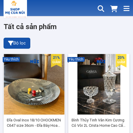
Tất cả sản phẩm
Bộ lọc
21%
20%
Yêu thích
Yêu thích
GIẢM
GIẢM
Đĩa Oval Inox 18/10 CHOCKMEN
Bình Thủy Tinh Vân Kim Cương
C647 size 36cm - Đĩa Bày Hoa
Có Vòi 2L Crista Home Cao Cấp
Quả, Hải Sản, Bánh Ngọt, Vân
Nước Trái Cây Detox, Decor