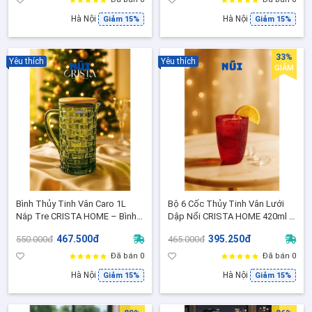
Hà Nội
Hà Nội
Giảm 15%
Giảm 15%
33%
Yêu thích
Yêu thích
GIẢM
Bình Thủy Tinh Vân Caro 1L
Bộ 6 Cốc Thủy Tinh Vân Lưới
Nắp Tre CRISTA HOME – Bình
Dập Nổi CRISTA HOME 420ml -
Đựng Nước, Trà Trái Cây, 3 Màu
Cốc Uống Nước - Quà Tặng
467.500đ
395.250đ
550.000đ
465.000đ
Sang Trọng
Sang Trọng ( 80052-R - Màu
Đỏ)
Đã bán 0
Đã bán 0
Hà Nội
Hà Nội
Giảm 15%
Giảm 15%