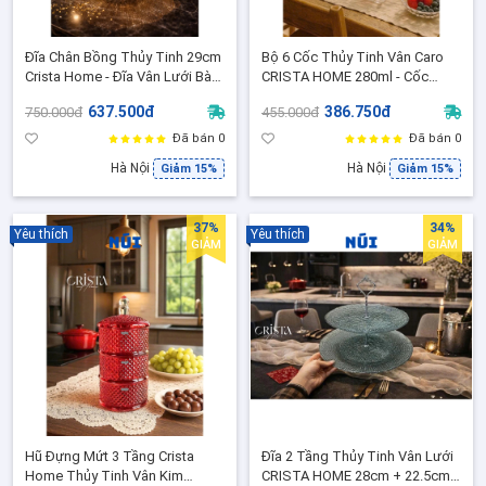
Đĩa Chân Bồng Thủy Tinh 29cm
Bộ 6 Cốc Thủy Tinh Vân Caro
Crista Home - Đĩa Vân Lưới Bày
CRISTA HOME 280ml - Cốc
Bánh, Hoa Quả, Decor Bàn Tiệc
Uống Nước/Cocktail / Quà
637.500đ
386.750đ
750.000đ
455.000đ
(60219)
Tặng Sang Trọng (60201-P-
Hồng Pastel)
Đã bán 0
Đã bán 0
Hà Nội
Hà Nội
Giảm 15%
Giảm 15%
37%
34%
Yêu thích
Yêu thích
GIẢM
GIẢM
Hũ Đựng Mứt 3 Tầng Crista
Đĩa 2 Tầng Thủy Tinh Vân Lưới
Home Thủy Tinh Vân Kim
CRISTA HOME 28cm + 22.5cm