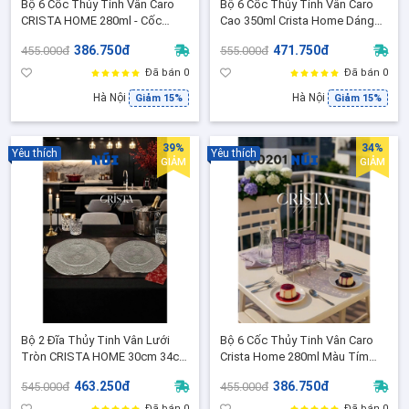
Bộ 6 Cốc Thủy Tinh Vân Caro
Bộ 6 Cốc Thủy Tinh Vân Caro
CRISTA HOME 280ml - Cốc
Cao 350ml Crista Home Dáng
Uống Nước/Cocktail Sang
Cao Sang Trọng ( Tặng 01
386.750đ
471.750đ
455.000đ
555.000đ
Trọng (60201-Y - Vàng Mật
Khăn Ren Decor )
Ong)
Đã bán 0
Đã bán 0
Hà Nội
Hà Nội
Giảm 15%
Giảm 15%
39%
34%
Yêu thích
Yêu thích
GIẢM
GIẢM
Bộ 2 Đĩa Thủy Tinh Vân Lưới
Bộ 6 Cốc Thủy Tinh Vân Caro
Tròn CRISTA HOME 30cm 34cm
Crista Home 280ml Màu Tím
Cao Cấp, Đĩa Lớn Trang Trí Bàn
Lavender – Cốc Uống Nước,
463.250đ
386.750đ
545.000đ
455.000đ
Tiệc 60225
Trà, Cocktail Cao Cấp -60201-
PU
Đã bán 0
Đã bán 0