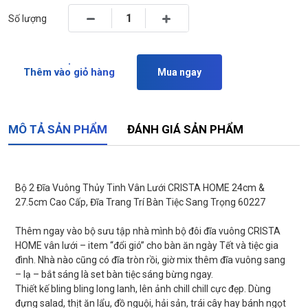
Số lượng
Thêm vào giỏ hàng
Mua ngay
MÔ TẢ SẢN PHẨM
ĐÁNH GIÁ SẢN PHẨM
Bộ 2 Đĩa Vuông Thủy Tinh Vân Lưới CRISTA HOME 24cm &
27.5cm Cao Cấp, Đĩa Trang Trí Bàn Tiệc Sang Trọng 60227
Thêm ngay vào bộ sưu tập nhà mình bộ đôi đĩa vuông CRISTA
HOME vân lưới – item “đổi gió” cho bàn ăn ngày Tết và tiệc gia
đình. Nhà nào cũng có đĩa tròn rồi, giờ mix thêm đĩa vuông sang
– lạ – bắt sáng là set bàn tiệc sáng bừng ngay.
Thiết kế bling bling long lanh, lên ảnh chill chill cực đẹp. Dùng
đựng salad, thịt ăn lẩu, đồ nguội, hải sản, trái cây hay bánh ngọt