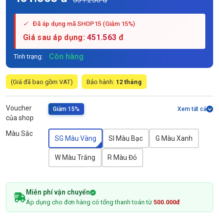
✓
Đã áp dụng mã SHOP15 (Giảm 15%)
Giá sau áp dụng:
451.563
đ
Còn hàng
Tình trạng:
(Giá đã bao gồm VAT)
Bảo hành:
12 tháng
Voucher
Giảm 15%
Xem tất cả
của shop
Màu Sắc
SG Màu Vàng
SI Màu Bạc
G Màu Xanh
W Màu Trắng
R Màu Đỏ
Miễn phí vận chuyển
Áp dụng cho đơn hàng có tổng thanh toán từ
500.000đ