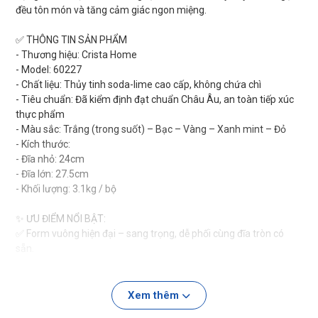
đều tôn món và tăng cảm giác ngon miệng.
✅ THÔNG TIN SẢN PHẨM
- Thương hiệu: Crista Home
- Model: 60227
- Chất liệu: Thủy tinh soda-lime cao cấp, không chứa chì
- Tiêu chuẩn: Đã kiểm định đạt chuẩn Châu Âu, an toàn tiếp xúc
thực phẩm
- Màu sắc: Trắng (trong suốt) – Bạc – Vàng – Xanh mint – Đỏ
- Kích thước:
- Đĩa nhỏ: 24cm
- Đĩa lớn: 27.5cm
- Khối lượng: 3.1kg / bộ
✨ ƯU ĐIỂM NỔI BẬT:
✅ Form vuông hiện đại – sang trọng, dễ phối cùng đĩa tròn có
sẵn.
✅ Họa tiết vân lưới pha lê lấp lánh, bắt sáng đẹp.
✅ Thủy tinh dày dặn, trong – chắc tay, dùng bền lâu.
✅ Không chứa chì, an toàn cho sức khỏe.
Xem thêm
✅ Phù hợp decor bàn tiệc, nhà hàng, quán ăn, homestay, quà