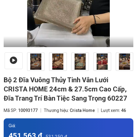
Bộ 2 Đĩa Vuông Thủy Tinh Vân Lưới
CRISTA HOME 24cm & 27.5cm Cao Cấp,
Đĩa Trang Trí Bàn Tiệc Sang Trọng 60227
Mã SP:
10093177
Thương hiệu:
Crista Home
Lượt xem:
46
Giá:
451.563 đ
531.250 đ