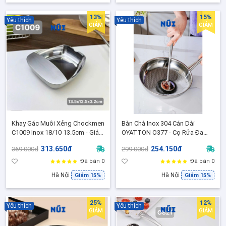
13%
15%
Yêu thích
Yêu thích
GIẢM
GIẢM
Khay Gác Muôi Xẻng Chockmen
Bàn Chà Inox 304 Cán Dài
C1009 Inox 18/10 13.5cm - Giá
OYATTON O377 - Cọ Rửa Đa
Đỡ Muôi Thìa Đũa Đa Năng
Năng Tay Cầm Inox 18/10
313.650đ
254.150đ
369.000đ
299.000đ
CKM-CSZJ13
Chống Gỉ
Đã bán 0
Đã bán 0
Hà Nội
Hà Nội
Giảm 15%
Giảm 15%
25%
12%
Yêu thích
Yêu thích
GIẢM
GIẢM