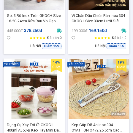
Set 3 Rổ Inox Tròn GKOCH Size
Vỉ Chắn Dầu Chiên Rán Inox 304
16-20-24cm Rửa Rau Vo Gạo
GKOCH Size 33cm Lưới Siêu
Lọc Thực Phẩm, Không Tay
Mịn Chống Văng Dầu Hiệu
378.250đ
169.150đ
445.000đ
199.000đ
Cầm model: MYDH1012
Quả,model: YC-T133
Đã bán 0
Đã bán 0
Hà Nội
Hà Nội
Giảm 15%
Giảm 15%
14%
19%
Yêu thích
Yêu thích
GIẢM
GIẢM
Dụng Cụ Xay Tỏi Ớt GKOCH
Kẹp Gắp Đồ Ăn Inox 304
400ml A363-B Kéo Tay Mini Đa
OYATTON O472 25.5cm Cao