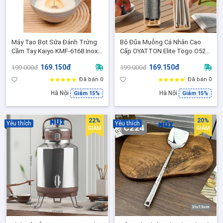
Máy Tạo Bọt Sữa Đánh Trứng
Bộ Đũa Muỗng Cá Nhân Cao
Cầm Tay Kaiyo KMF-6168 Inox
Cấp OYATTON Elite Togo O529
304, Máy Đánh Cafe
Inox 304 Có Hộp Đựng Nhỏ Gọn
169.150đ
169.150đ
199.000đ
199.000đ
Cappuccino Mini
Mang Theo Mọi Nơi
Đã bán 0
Đã bán 0
Hà Nội
Hà Nội
Giảm 15%
Giảm 15%
22%
20%
Yêu thích
Yêu thích
GIẢM
GIẢM