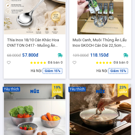
Thìa Inox 18/10 Cán Khắc Hoa
Muôi Canh, Muôi Thủng Ăn Lẩu
OYATTON O417 - Muỗng Ăn
Inox GKOCH Cán Dài 22,5cm ,
Cao Cấp Chống Gỉ, Sang Trọng
Tay Cầm chắc chắn xịn đẹp,
57.800đ
118.150đ
68.000đ
139.000đ
- Model OYT-AL417S
Model: BC2005
Đã bán 0
Đã bán 0
Hà Nội
Hà Nội
Giảm 15%
Giảm 15%
19%
23%
Yêu thích
Yêu thích
GIẢM
GIẢM