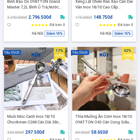
Bình Bảo Ôn OYATTON Grand
Xẻng Lật Chiên Rán Xào Cán Dài
Master 7,2L Bình Ủ Trà,Nước
Vân Inox 18/10 Cao Cấp
Giữ Nhiệt Chân Không 6 Lớp, Có
Chockmen CKM-AL224GC ( Cán
2.796.500đ
148.750đ
3.290.000đ
175.000đ
Vòi Rót Tiện Lợi - O409
vân - C224)
Đã bán 0
Đã bán 0
Hà Nội
Hà Nội
Giảm 15%
Giảm 15%
17%
42%
Yêu thích
Yêu thích
GIẢM
GIẢM
Muôi Múc Canh Inox 18/10
Thìa Muỗng Ăn Cơm Inox 18/10
Chockmen C268 Cán Dài 38cm
OYATTON O43 Cán Cong Siêu
Chuyên Dụng Cho Nồi Sâu Lòng
Dày 2,5,mm Bền Đẹp Sang
297.500đ
58.650đ
350.000đ
69.000đ
Cao Cấp -C268
Trọng [ NK-AL43S]
Đã bán 0
Đã bán 0