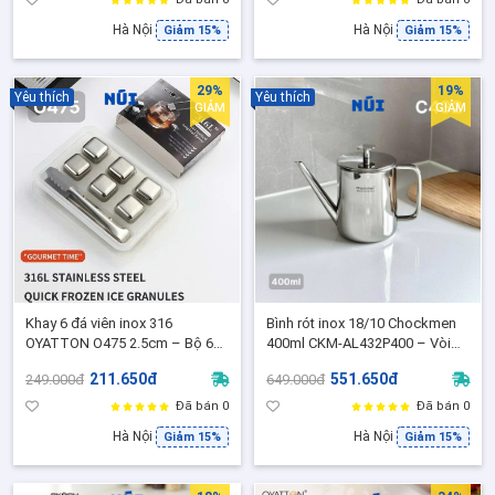
Hà Nội
Hà Nội
Giảm 15%
Giảm 15%
29%
19%
Yêu thích
Yêu thích
GIẢM
GIẢM
Khay 6 đá viên inox 316
Bình rót inox 18/10 Chockmen
OYATTON O475 2.5cm – Bộ 6
400ml CKM-AL432P400 – Vòi
viên đá lạnh vĩnh cửu OYT-
dài chống tràn, thiết kế cao cấp
211.650đ
551.650đ
249.000đ
649.000đ
AL475P6 giữ lạnh không tan + 1
- C432
kẹp gắp đá
Đã bán 0
Đã bán 0
Hà Nội
Hà Nội
Giảm 15%
Giảm 15%