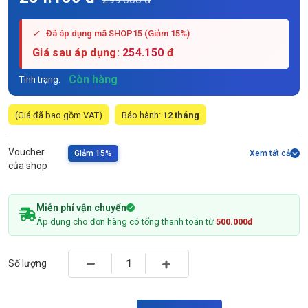
✓
Đã áp dụng mã SHOP15 (Giảm 15%)
Giá sau áp dụng:
254.150
đ
Còn hàng
Tình trạng:
(Giá đã bao gồm VAT)
Bảo hành:
12 tháng
Voucher
Giảm 15%
Xem tất cả
của shop
Miễn phí vận chuyển
Áp dụng cho đơn hàng có tổng thanh toán từ
500.000đ
Số lượng