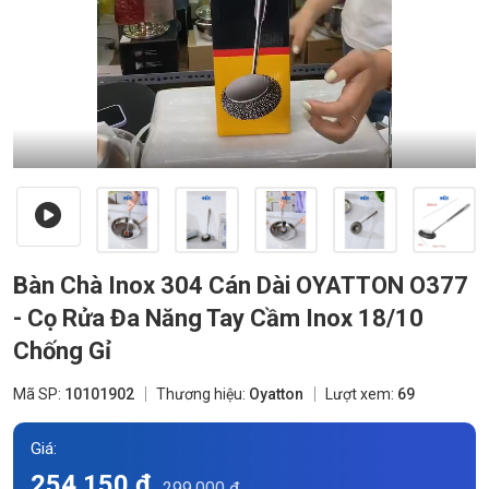
Bàn Chà Inox 304 Cán Dài OYATTON O377
- Cọ Rửa Đa Năng Tay Cầm Inox 18/10
Chống Gỉ
Mã SP:
10101902
Thương hiệu:
Oyatton
Lượt xem:
69
Giá:
254.150 đ
299.000 đ