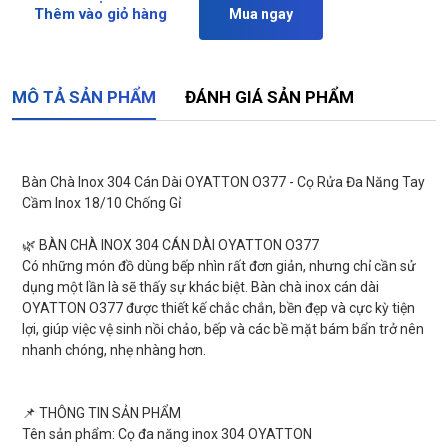
Thêm vào giỏ hàng
Mua ngay
MÔ TẢ SẢN PHẨM
ĐÁNH GIÁ SẢN PHẨM
Bàn Chà Inox 304 Cán Dài OYATTON O377 - Cọ Rửa Đa Năng Tay
Cầm Inox 18/10 Chống Gỉ
🌿 BÀN CHÀ INOX 304 CÁN DÀI OYATTON O377
Có những món đồ dùng bếp nhìn rất đơn giản, nhưng chỉ cần sử
dụng một lần là sẽ thấy sự khác biệt. Bàn chà inox cán dài
OYATTON O377 được thiết kế chắc chắn, bền đẹp và cực kỳ tiện
lợi, giúp việc vệ sinh nồi chảo, bếp và các bề mặt bám bẩn trở nên
nhanh chóng, nhẹ nhàng hơn.
📌 THÔNG TIN SẢN PHẨM
Tên sản phẩm: Cọ đa năng inox 304 OYATTON