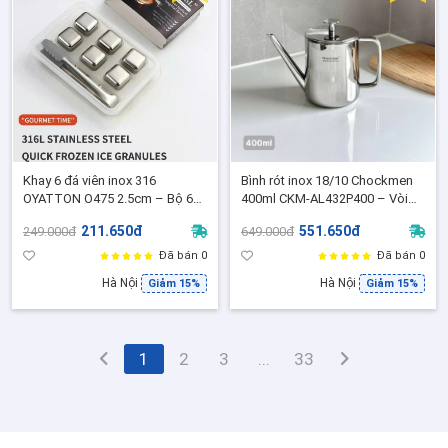
Khay 6 đá viên inox 316
Bình rót inox 18/10 Chockmen
OYATTON O475 2.5cm – Bộ 6
400ml CKM-AL432P400 – Vòi
viên đá lạnh vĩnh cửu OYT-
dài chống tràn, thiết kế cao cấp
211.650đ
551.650đ
249.000đ
649.000đ
AL475P6 giữ lạnh không tan + 1
- C432
kẹp gắp đá
Đã bán 0
Đã bán 0
Hà Nội
Hà Nội
Giảm 15%
Giảm 15%
1
2
3
...
33