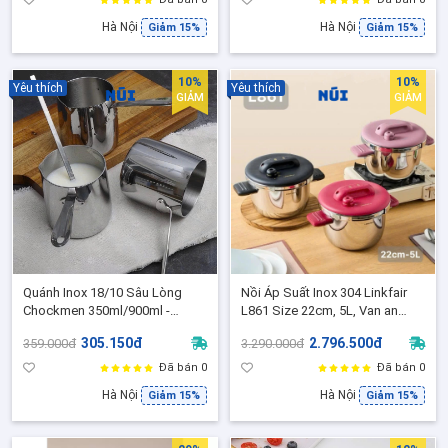
Hà Nội
Hà Nội
Giảm 15%
Giảm 15%
10%
10%
Yêu thích
Yêu thích
GIẢM
GIẢM
Quánh Inox 18/10 Sâu Lòng
Nồi Áp Suất Inox 304 Linkfair
Chockmen 350ml/900ml -
L861 Size 22cm, 5L, Van an
Quánh Đun Cà Phê, Đun Sữa,
toàn chuẩn Đức, Ninh Hầm Đa
305.150đ
2.796.500đ
359.000đ
3.290.000đ
Nấu Mì, Nấu Sốt Đáy Từ
Năng, Phù Hợp mọi loại bếp
Đã bán 0
Đã bán 0
Hà Nội
Hà Nội
Giảm 15%
Giảm 15%