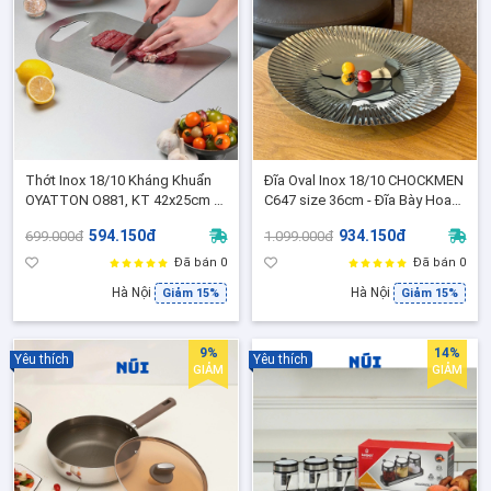
Thớt Inox 18/10 Kháng Khuẩn
Đĩa Oval Inox 18/10 CHOCKMEN
OYATTON O881, KT 42x25cm -
C647 size 36cm - Đĩa Bày Hoa
Thớt Inox Chống Ám Mùi,Dùng
Quả, Hải Sản, Bánh Ngọt, Vân
594.150đ
934.150đ
699.000đ
1.099.000đ
Được trong máy rửa bát
Mặt Trời Cao Cấp
Đã bán 0
Đã bán 0
Hà Nội
Hà Nội
Giảm 15%
Giảm 15%
9%
14%
Yêu thích
Yêu thích
GIẢM
GIẢM