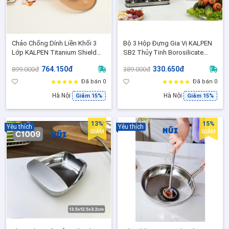
Chảo Chống Dính Liền Khối 3
Bộ 3 Hộp Đựng Gia Vị KALPEN
Lớp KALPEN Titanium Shield
SB2 Thủy Tinh Borosilicate
TS Inox 304 Size
300ml / Lọ, Kèm Muỗng Inox,
764.150đ
330.650đ
899.000đ
389.000đ
20/24/26/28cm Phủ Nano
Nắp Kín Chống Ẩm, Khay Đựng
Titanium Kèm Vung Kính
Đã bán 0
Đã bán 0
Hà Nội
Hà Nội
Giảm 15%
Giảm 15%
13%
15%
Yêu thích
Yêu thích
GIẢM
GIẢM