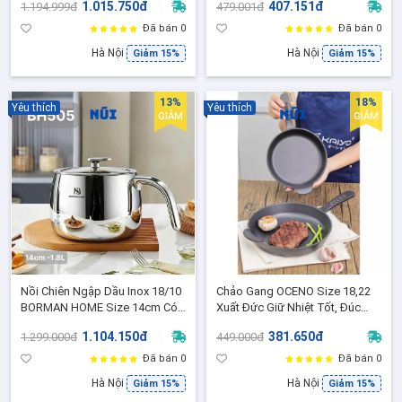
1.015.750đ
407.151đ
1.194.999đ
479.001đ
Phẩm Sinh Tố Cháo Ăn Dặm Dễ
sinh
Vệ Sinh
Đã bán 0
Đã bán 0
Hà Nội
Hà Nội
Giảm 15%
Giảm 15%
13%
18%
Yêu thích
Yêu thích
GIẢM
GIẢM
Nồi Chiên Ngập Dầu Inox 18/10
Chảo Gang OCENO Size 18,22
BORMAN HOME Size 14cm Có
Xuất Đức Giữ Nhiệt Tốt, Đúc
Giỏ Chiên Lọc Dầu 1.8L - BH505
Nguyên Khối Dùng Bếp Từ Gas
1.104.150đ
381.650đ
1.299.000đ
449.000đ
Lò Nướng
Đã bán 0
Đã bán 0
Hà Nội
Hà Nội
Giảm 15%
Giảm 15%