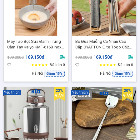
Máy Tạo Bọt Sữa Đánh Trứng
Bộ Đũa Muỗng Cá Nhân Cao
Cầm Tay Kaiyo KMF-6168 Inox
Cấp OYATTON Elite Togo O529
304, Máy Đánh Cafe
Inox 304 Có Hộp Đựng Nhỏ Gọn
169.150đ
169.150đ
199.000đ
199.000đ
Cappuccino Mini
Mang Theo Mọi Nơi
Đã bán 0
Đã bán 0
Hà Nội
Hà Nội
Giảm 15%
Giảm 15%
22%
20%
Yêu thích
Yêu thích
GIẢM
GIẢM