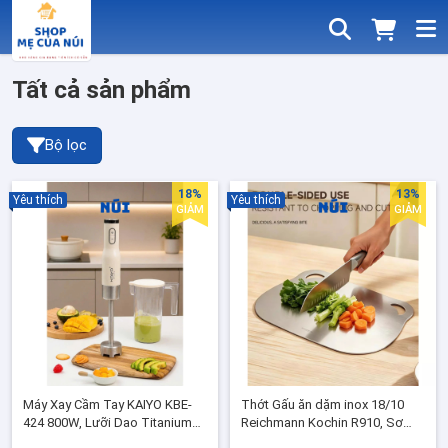
Tất cả sản phẩm
Bộ lọc
18%
13%
Yêu thích
Yêu thích
GIẢM
GIẢM
Máy Xay Cầm Tay KAIYO KBE-
Thớt Gấu ăn dặm inox 18/10
424 800W, Lưỡi Dao Titanium
Reichmann Kochin R910, Sơ
SS304, 6 Tốc Độ Xay Thực
chế đồ ăn cho bé an toàn, dễ vệ