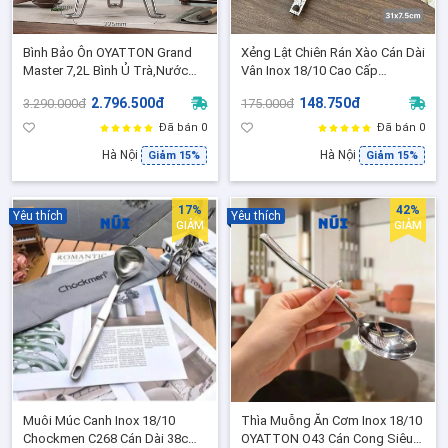
Bình Bảo Ôn OYATTON Grand
Xẻng Lật Chiên Rán Xào Cán Dài
Master 7,2L Bình Ủ Trà,Nước
Vân Inox 18/10 Cao Cấp
Giữ Nhiệt Chân Không 6 Lớp, Có
Chockmen CKM-AL224GC ( Cán
2.796.500đ
148.750đ
3.290.000đ
175.000đ
Vòi Rót Tiện Lợi - O409
vân - C224)
Đã bán 0
Đã bán 0
Hà Nội
Hà Nội
Giảm 15%
Giảm 15%
17%
42%
Yêu thích
Yêu thích
GIẢM
GIẢM
Muôi Múc Canh Inox 18/10
Thìa Muỗng Ăn Cơm Inox 18/10
Chockmen C268 Cán Dài 38cm
OYATTON O43 Cán Cong Siêu