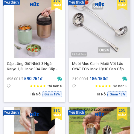
29%
12%
Yêu thích
Yêu thích
GIẢM
GIẢM
Cặp Lồng Giữ Nhiệt 3 Ngăn
Muôi Múc Canh, Muôi Vớt Lẩu
Kaiyo 1,3L Inox 304 Cao Cấp -
OYATTON Inox 18/10 Cao Cấp
Giữ Nhiệt Nóng Lạnh Tốt, Kèm
Cán Dài 29.5cm Bền Đẹp
590.751đ
186.150đ
695.001đ
219.000đ
Thìa Inox
Đã bán 0
Đã bán 0
Hà Nội
Hà Nội
Giảm 15%
Giảm 15%
31%
20%
Yêu thích
Yêu thích
GIẢM
GIẢM