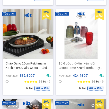
32%
28%
Yêu thích
Yêu thích
GIẢM
GIẢM
Chảo Gang 25cm Reichmann
Bộ 6 cốc thủy tinh vân lưới
Kochin R909 Oliu Casta – Chảo
Crista Home 420ml 8 màu - Ly
Gang Đúc enamel nướng steak,
uống nước, sinh tố, Nước Ép
552.500đ
424.150đ
650.000đ
499.000đ
áp chảo cao cấp, RK-AL909P25
Decor sang trọng -60209
Đã bán 0
Đã bán 0
Hà Nội
Hà Nội
Giảm 15%
Giảm 15%
29%
19%
Yêu thích
Yêu thích
GIẢM
GIẢM