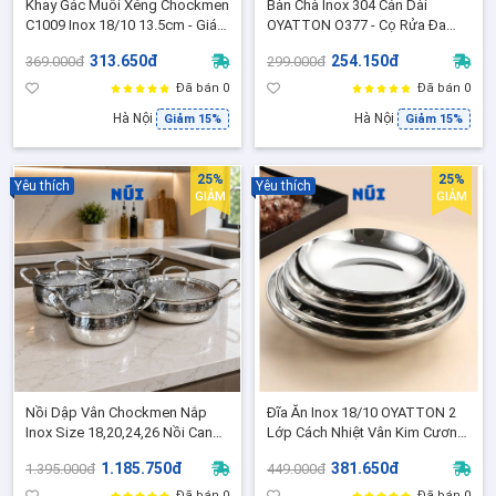
Khay Gác Muôi Xẻng Chockmen
Bàn Chà Inox 304 Cán Dài
C1009 Inox 18/10 13.5cm - Giá
OYATTON O377 - Cọ Rửa Đa
Đỡ Muôi Thìa Đũa Đa Năng
Năng Tay Cầm Inox 18/10
313.650đ
254.150đ
369.000đ
299.000đ
CKM-CSZJ13
Chống Gỉ
Đã bán 0
Đã bán 0
Hà Nội
Hà Nội
Giảm 15%
Giảm 15%
25%
25%
Yêu thích
Yêu thích
GIẢM
GIẢM
Nồi Dập Vân Chockmen Nắp
Đĩa Ăn Inox 18/10 OYATTON 2
Inox Size 18,20,24,26 Nồi Canh,
Lớp Cách Nhiệt Vân Kim Cương
Kho, Lẩu, Hầm Inox Cao Cấp
Chống Nóng Đĩa Đựng Thức Ăn
1.185.750đ
381.650đ
1.395.000đ
449.000đ
18/10 Phù Hợp Mọi Loại Bếp
Cao Cấp O468
Đã bán 0
Đã bán 0