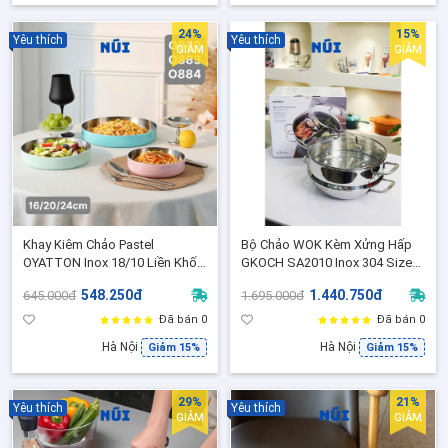
24%
15%
Yêu thích
Yêu thích
GIẢM
GIẢM
Khay Kiêm Chảo Pastel
Bộ Chảo WOK Kèm Xửng Hấp
OYATTON Inox 18/10 Liền Khối
GKOCH SA2010 Inox 304 Size
4 Lớp Size 16,20,24 - Chảo Đa
28,30- Chảo Sâu Lòng Đáy 3
548.250đ
1.440.750đ
645.000đ
1.695.000đ
Năng Kiêm Đĩa Decor Sang Đẹp
Lớp, Hấp Chiên Xào Đa Năng
Đã bán 0
Đã bán 0
Hà Nội
Hà Nội
Giảm 15%
Giảm 15%
29%
21%
Yêu thích
Yêu thích
GIẢM
GIẢM