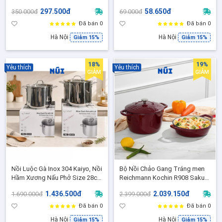
Chuyên Dụng Cho Nồi Sâu Lòng
Dày 2,5,mm Bền Đẹp Sang
297.500đ
58.650đ
350.000đ
69.000đ
Cao Cấp -C268
Trọng [ NK-AL43S]
Đã bán 0
Đã bán 0
Hà Nội
Hà Nội
Giảm 15%
Giảm 15%
18%
19%
Yêu thích
Yêu thích
GIẢM
GIẢM
Nồi Luộc Gà Inox 304 Kaiyo, Nồi
Bộ Nồi Chảo Gang Tráng men
Hầm Xương Nấu Phở Size 28cm
Reichmann Kochin R908 Sakura
30cm, Phù hợp mọi loại bếp
Flame 22cm - Chảo Rán Nướng,
1.436.500đ
2.039.150đ
1.690.000đ
2.399.000đ
Nồi Hầm Ninh Giữ Nhiệt Tốt
Đã bán 0
Đã bán 0
Hà Nội
Hà Nội
Giảm 15%
Giảm 15%