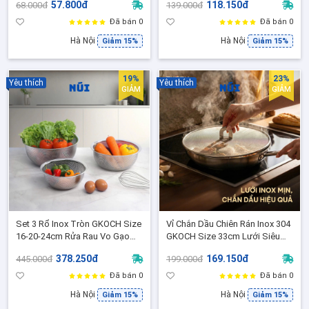
57.800đ
118.150đ
68.000đ
139.000đ
- Model OYT-AL417S
Model: BC2005
Đã bán 0
Đã bán 0
Hà Nội
Hà Nội
Giảm 15%
Giảm 15%
19%
23%
Yêu thích
Yêu thích
GIẢM
GIẢM
Set 3 Rổ Inox Tròn GKOCH Size
Vỉ Chắn Dầu Chiên Rán Inox 304
16-20-24cm Rửa Rau Vo Gạo
GKOCH Size 33cm Lưới Siêu
Lọc Thực Phẩm, Không Tay
Mịn Chống Văng Dầu Hiệu
378.250đ
169.150đ
445.000đ
199.000đ
Cầm model: MYDH1012
Quả,model: YC-T133
Đã bán 0
Đã bán 0
Hà Nội
Hà Nội
Giảm 15%
Giảm 15%