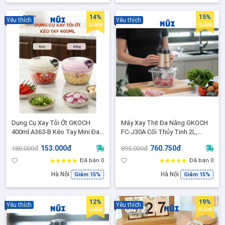
14%
15%
Yêu thích
Yêu thích
GIẢM
GIẢM
Dụng Cụ Xay Tỏi Ớt GKOCH
Máy Xay Thịt Đa Năng GKOCH
400ml A363-B Kéo Tay Mini Đa
FC-J30A Cối Thủy Tinh 2L,
Năng Xay Tỏi Ớt Hành, Rau Củ
500W - Xay Thịt, Rau Củ, Hạt
153.000đ
760.750đ
180.000đ
895.000đ
Siêu Nhanh ( Màu Đồng)
Đã bán 0
Đã bán 0
Hà Nội
Hà Nội
Giảm 15%
Giảm 15%
12%
19%
Yêu thích
Yêu thích
GIẢM
GIẢM