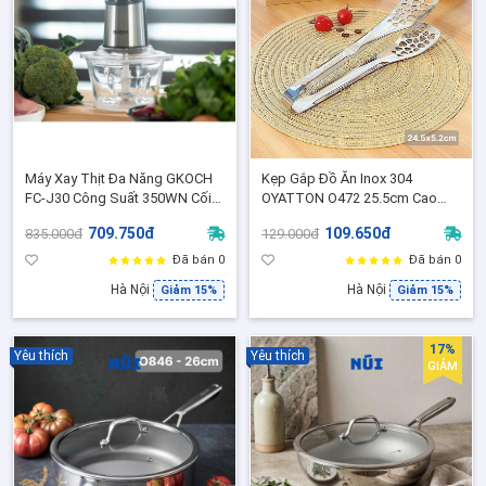
Máy Xay Thịt Đa Năng GKOCH
Kẹp Gắp Đồ Ăn Inox 304
FC-J30 Công Suất 350WN Cối
OYATTON O472 25.5cm Cao
Dung Tích 2L Xay Nhuyễn
Cấp, Gắp Thịt Salad, Kẹp Chiên
709.750đ
109.650đ
835.000đ
129.000đ
Nhanh ( Màu Bạc FC-J30)
Rán BBQ, Model OYT-
AL472SWJ
Đã bán 0
Đã bán 0
Hà Nội
Hà Nội
Giảm 15%
Giảm 15%
17%
Yêu thích
Yêu thích
GIẢM