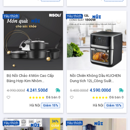
Yêu thích
Yêu thích
Bộ Nồi Chảo 4 Món Cao Cấp
Nồi Chiên Không Dầu KUCHEN
Bằng Hợp Kim Nhôm
Dung tích 12L,Công Suất
BLACKPLUS Thương Hiệu Ý
1800W, Công Nghệ Rapid Air -
4.241.500đ
4.590.000đ
4.990.000đ
5.400.000đ
RISOLI, Made in Italy, Đáy Từ
KU PCB1128 - BH 2 Năm
Đã bán 0
Đã bán 0
Hà Nội
Hà Nội
Giảm 15%
Giảm 15%
34%
Yêu thích
Yêu thích
GIẢM