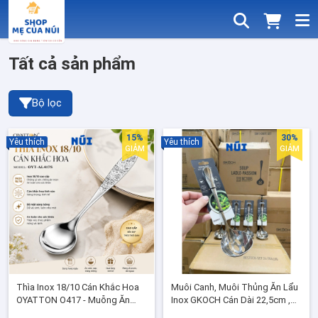
Tất cả sản phẩm
Bộ lọc
15%
30%
Yêu thích
Yêu thích
GIẢM
GIẢM
Thìa Inox 18/10 Cán Khắc Hoa
Muôi Canh, Muôi Thủng Ăn Lẩu
OYATTON O417 - Muỗng Ăn
Inox GKOCH Cán Dài 22,5cm ,
Cao Cấp Chống Gỉ, Sang Trọng
Tay Cầm chắc chắn xịn đẹp,