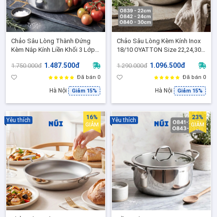
Chảo Sâu Lòng Thành Đứng
Chảo Sâu Lòng Kèm Kính Inox
Kèm Nắp Kính Liền Khối 3 Lớp
18/10 OYATTON Size 22,24,30
Inox 316 OYATTON O844 Size
Chiên Rán Xào Không Dính,
1.487.500đ
1.096.500đ
1.750.000đ
1.290.000đ
26,Chống Dính Vi Điểm - O844
Không Cần Canh Nhiệt
Đã bán 0
Đã bán 0
Hà Nội
Hà Nội
Giảm 15%
Giảm 15%
16%
23%
Yêu thích
Yêu thích
GIẢM
GIẢM