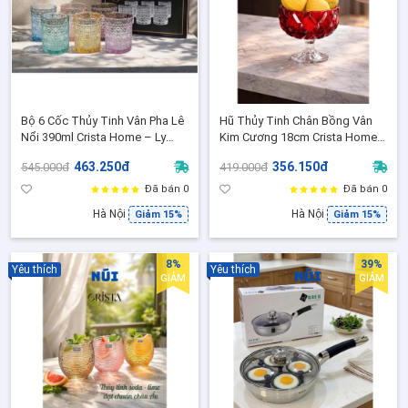
Bộ 6 Cốc Thủy Tinh Vân Pha Lê
Hũ Thủy Tinh Chân Bồng Vân
Nổi 390ml Crista Home – Ly
Kim Cương 18cm Crista Home
Uống Nước Cao Cấp, Đẹp Sang
– 6 Màu Cao Cấp, Đựng Trái
463.250đ
356.150đ
545.000đ
419.000đ
Trọng 60253
Cây & Trang Trí Sang Trọng
60251
Đã bán 0
Đã bán 0
Hà Nội
Hà Nội
Giảm 15%
Giảm 15%
8%
39%
Yêu thích
Yêu thích
GIẢM
GIẢM