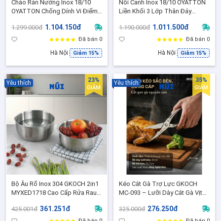
Chảo Rán Nướng Inox 18/10
Nồi Canh Inox 18/10 OYATTON
OYATTON Chống Dính Vi Điểm,
Liền Khối 3 Lớp Thân Đáy
Liền khối 3 lớp siêu dày size 28,
Chống Dính Vi Điểm Size 20,24 -
1.104.150đ
1.011.500đ
1.299.000đ
1.190.000đ
30cm, Phù Hợp mọi loại bếp
Dùng Mọi Loại Bếp
Đã bán 0
Đã bán 0
Hà Nội
Hà Nội
Giảm 15%
Giảm 15%
23%
35%
Yêu thích
Yêu thích
GIẢM
GIẢM
Bộ Âu Rổ Inox 304 GKOCH 2in1
Kéo Cắt Gà Trợ Lực GKOCH
MYXED1718 Cao Cấp Rửa Rau,
MC-093 – Lưỡi Dày Cắt Gà Vịt
Vo Gạo, Trộn Bột Làm Bếp Tiện
Sắc Ngọt, Lò Xo Trợ Lực, Cắt
361.251đ
276.250đ
425.001đ
325.000đ
Dụng Size 20.5-21cm
Êm Tay, MC-093
Đã bán 0
Đã bán 0