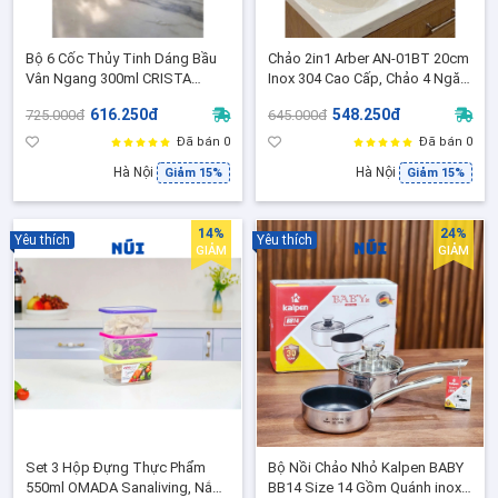
Bộ 6 Cốc Thủy Tinh Dáng Bầu
Chảo 2in1 Arber AN-01BT 20cm
Vân Ngang 300ml CRISTA
Inox 304 Cao Cấp, Chảo 4 Ngăn
HOME, Cốc Uống Nước Sang
Chống Dính Đa Năng Tháo Rời
616.250đ
548.250đ
725.000đ
645.000đ
Đẹp, Nhiều Màu Trend - 60254
Được, Phù hợp mọi loại bếp
Đã bán 0
Đã bán 0
Hà Nội
Hà Nội
Giảm 15%
Giảm 15%
14%
24%
Yêu thích
Yêu thích
GIẢM
GIẢM
Set 3 Hộp Đựng Thực Phẩm
Bộ Nồi Chảo Nhỏ Kalpen BABY
550ml OMADA Sanaliving, Nắp
BB14 Size 14 Gồm Quánh inox