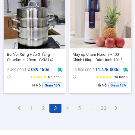
Bộ Nồi Xửng Hấp 3 Tầng
Máy Ép Chậm Hurom H400
Chockmen 28cm - CKM142,
Chính Hãng - Bảo Hành 10 năm,
Luộc Gà, Hấp Bánh, Đồ Xôi,
Máy ép chậm hoa quả
2.039.150đ
11.475.000đ
2.399.000đ
13.500.000đ
Dùng được bếp từ, mọi loại bếp
Đã bán 0
Đã bán 0
Hà Nội
Hà Nội
Giảm 15%
Giảm 15%
1
2
3
4
5
...
33