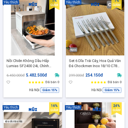
1%
7%
Yêu thích
Yêu thích
GIẢM
GIẢM
Nồi Chiên Không Dầu Hấp
Set 6 Dĩa Trái Cây, Hoa Quả Vân
Lumias SF2400 24L Chính
Đá Chockmen Inox 18/10 C785
Hãng, 3in1 Hấp Nướng Chiên,
CKM-AL785 Cao Cấp
5.482.500đ
254.150đ
6.450.000đ
299.000đ
Inox 304, 128 Menu Cài Sẵn
Đã bán 0
Đã bán 0
Hà Nội
Hà Nội
Giảm 15%
Giảm 15%
16%
24%
Yêu thích
Yêu thích
GIẢM
GIẢM