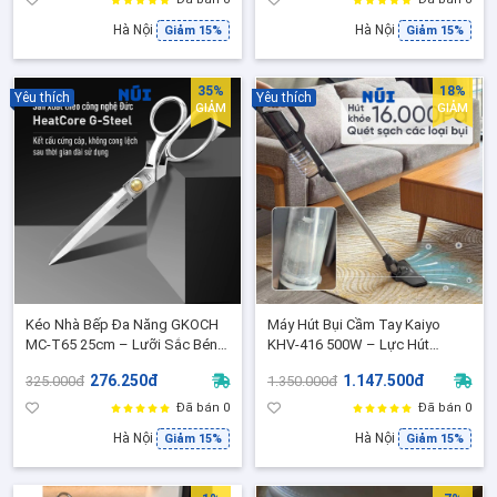
Hà Nội
Hà Nội
Giảm 15%
Giảm 15%
35%
18%
Yêu thích
Yêu thích
GIẢM
GIẢM
Kéo Nhà Bếp Đa Năng GKOCH
Máy Hút Bụi Cầm Tay Kaiyo
MC-T65 25cm – Lưỡi Sắc Bén,
KHV-416 500W – Lực Hút
Cắt Gà Vịt Cá Nhanh Gọn
16.000Pa Siêu Mạnh Sạch Bụi
276.250đ
1.147.500đ
325.000đ
1.350.000đ
Mịn, Dây Dài 4.2m, Bảo Hành 2
Năm
Đã bán 0
Đã bán 0
Hà Nội
Hà Nội
Giảm 15%
Giảm 15%