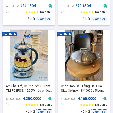
Kín Chống Rò Rỉ Dùng Lò Vi
+ Chảo chống dính cao cấp, an
424.150đ
679.150đ
499.000đ
799.000đ
Sóng - Nhựa Nguyên Sinh Italy
toàn cho bé, phù hợp mọi loại
bếp
Đã bán 0
Đã bán 0
Hà Nội
Hà Nội
Giảm 15%
Giảm 15%
Yêu thích
Yêu thích
Ấm Pha Trà, Chưng Yến Hurom
Chảo Xào Sâu Lòng Hai Quai
TM-P02FSS, 1200W nấu cháo,
Size 36 Inox 18/10 Đúc 5 Lớp
hầm thức uống, Bảo hành 24
Kẹp Đồng Cao Cấp Chockmen
4.250.000đ
4.165.000đ
5.000.000đ
4.900.000đ
Tháng
C393, Phù hợp mọi loại bếp
Đã bán 0
Đã bán 0
Hà Nội
Hà Nội
Giảm 15%
Giảm 15%