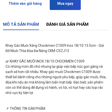
Thêm vào giỏ hàng
Mua ngay
MÔ TẢ SẢN PHẨM
ĐÁNH GIÁ SẢN PHẨM
Khay Gác Muôi Xẻng Chockmen C1009 Inox 18/10 13.5cm - Giá
Đỡ Muôi Thìa Đũa Đa Năng CKM-CSZJ13
🌿 KHAY GÁC MUÔI INOX 18/10 CHOCKMEN C1009
Có những món đồ nhỏ nhưng lại giúp việc bếp núc gọn gàng và
sạch sẽ hơn rất nhiều. Khay gác muôi Chockmen C1009 được
thiết kế dành riêng cho những người yêu bếp, giúp gác muôi, thìa,
đũa khi nấu ăn mà không làm bẩn mặt bếp. Đặc biệt, sản phẩm
còn có thể dùng để đựng vỏ hành, vỏ tỏi, vỏ hạt hay các loại rác
nhỏ cực kỳ tiện lợi.
📌 THÔNG TIN SẢN PHẨM