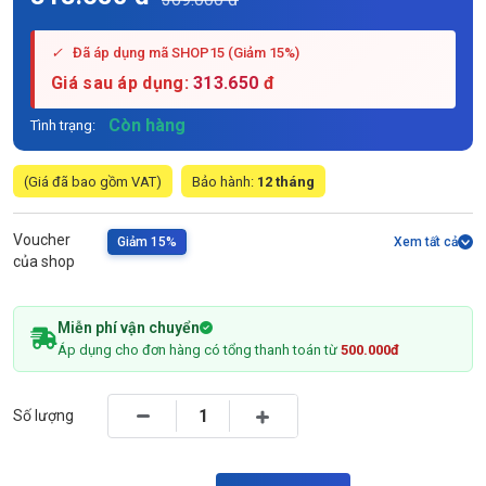
✓
Đã áp dụng mã SHOP15 (Giảm 15%)
Giá sau áp dụng:
313.650
đ
Còn hàng
Tình trạng:
(Giá đã bao gồm VAT)
Bảo hành:
12 tháng
Voucher
Giảm 15%
Xem tất cả
của shop
Miễn phí vận chuyển
Áp dụng cho đơn hàng có tổng thanh toán từ
500.000đ
Số lượng