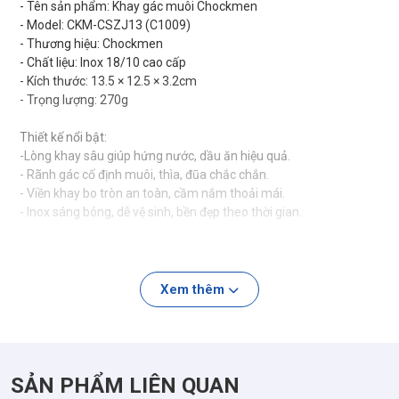
- Tên sản phẩm: Khay gác muôi Chockmen
- Model: CKM-CSZJ13 (C1009)
- Thương hiệu: Chockmen
- Chất liệu: Inox 18/10 cao cấp
- Kích thước: 13.5 × 12.5 × 3.2cm
- Trọng lượng: 270g
Thiết kế nổi bật:
-Lòng khay sâu giúp hứng nước, dầu ăn hiệu quả.
- Rãnh gác cố định muôi, thìa, đũa chắc chắn.
- Viền khay bo tròn an toàn, cầm nắm thoải mái.
- Inox sáng bóng, dễ vệ sinh, bền đẹp theo thời gian.
✨ ƯU ĐIỂM NỔI BẬT
✅ Inox 18/10 cao cấp chống gỉ sét, an toàn khi tiếp xúc thực
phẩm.
Xem thêm
✅ Lòng khay sâu giúp hứng nước và dầu thừa, giữ mặt bếp luôn
sạch sẽ.
✅ Thiết kế rãnh gác thông minh giúp muôi, thìa, đũa không bị lăn
hay rơi khỏi khay.
SẢN PHẨM LIÊN QUAN
✅ Bề mặt inox sáng bóng, hạn chế bám bẩn, vệ sinh nhanh sau
khi sử dụng.