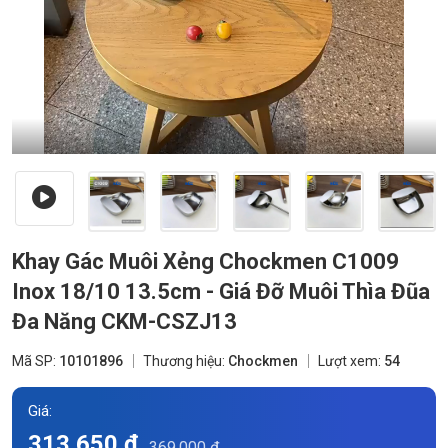
Khay Gác Muôi Xẻng Chockmen C1009
Inox 18/10 13.5cm - Giá Đỡ Muôi Thìa Đũa
Đa Năng CKM-CSZJ13
Mã SP:
10101896
Thương hiệu:
Chockmen
Lượt xem:
54
Giá:
313.650 đ
369.000 đ