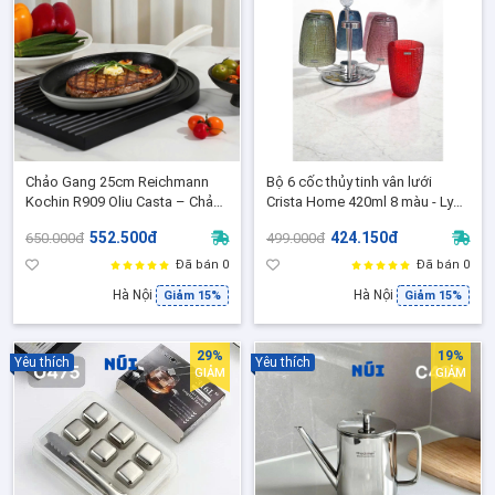
Chảo Gang 25cm Reichmann
Bộ 6 cốc thủy tinh vân lưới
Kochin R909 Oliu Casta – Chảo
Crista Home 420ml 8 màu - Ly
Gang Đúc enamel nướng steak,
uống nước, sinh tố, Nước Ép
552.500đ
424.150đ
650.000đ
499.000đ
áp chảo cao cấp, RK-AL909P25
Decor sang trọng -60209
Đã bán 0
Đã bán 0
Hà Nội
Hà Nội
Giảm 15%
Giảm 15%
29%
19%
Yêu thích
Yêu thích
GIẢM
GIẢM