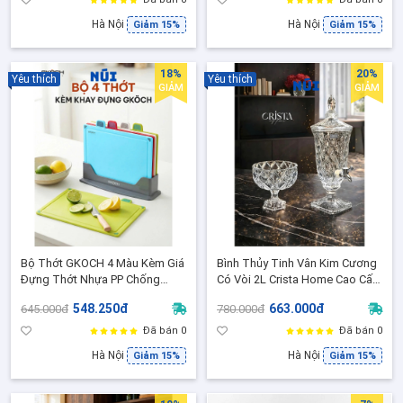
Hà Nội
Hà Nội
Giảm 15%
Giảm 15%
18%
20%
Yêu thích
Yêu thích
GIẢM
GIẢM
Bộ Thớt GKOCH 4 Màu Kèm Giá
Bình Thủy Tinh Vân Kim Cương
Đựng Thớt Nhựa PP Chống
Có Vòi 2L Crista Home Cao Cấp
Trượt Phân Loại Thịt Cá Rau Củ
Nước Trái Cây Detox, Decor
548.250đ
663.000đ
645.000đ
780.000đ
Thực Phẩm Chín - JH-045
Bàn Tiệc 60267
Đã bán 0
Đã bán 0
Hà Nội
Hà Nội
Giảm 15%
Giảm 15%