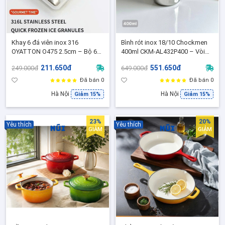
Khay 6 đá viên inox 316
Bình rót inox 18/10 Chockmen
OYATTON O475 2.5cm – Bộ 6
400ml CKM-AL432P400 – Vòi
viên đá lạnh vĩnh cửu OYT-
dài chống tràn, thiết kế cao cấp
211.650đ
551.650đ
249.000đ
649.000đ
AL475P6 giữ lạnh không tan + 1
- C432
kẹp gắp đá
Đã bán 0
Đã bán 0
Hà Nội
Hà Nội
Giảm 15%
Giảm 15%
23%
20%
Yêu thích
Yêu thích
GIẢM
GIẢM