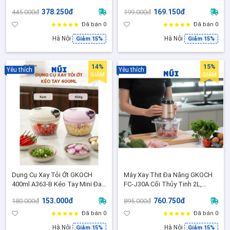
Lọc Thực Phẩm, Không Tay
Mịn Chống Văng Dầu Hiệu
378.250đ
169.150đ
445.000đ
199.000đ
Cầm model: MYDH1012
Quả,model: YC-T133
Đã bán 0
Đã bán 0
Hà Nội
Hà Nội
Giảm 15%
Giảm 15%
14%
15%
Yêu thích
Yêu thích
GIẢM
GIẢM
Dụng Cụ Xay Tỏi Ớt GKOCH
Máy Xay Thịt Đa Năng GKOCH
400ml A363-B Kéo Tay Mini Đa
FC-J30A Cối Thủy Tinh 2L,
Năng Xay Tỏi Ớt Hành, Rau Củ
500W - Xay Thịt, Rau Củ, Hạt
153.000đ
760.750đ
180.000đ
895.000đ
Siêu Nhanh ( Màu Đồng)
Đã bán 0
Đã bán 0
Hà Nội
Hà Nội
Giảm 15%
Giảm 15%