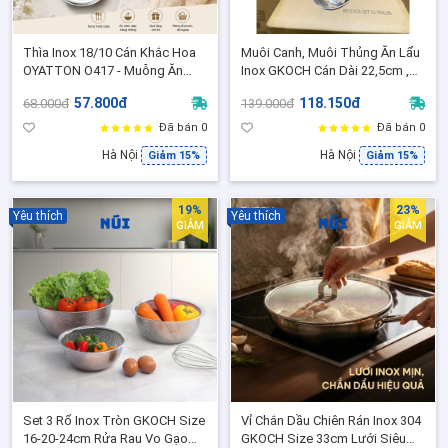
Thìa Inox 18/10 Cán Khắc Hoa
Muôi Canh, Muôi Thủng Ăn Lẩu
OYATTON O417 - Muỗng Ăn
Inox GKOCH Cán Dài 22,5cm ,
Cao Cấp Chống Gỉ, Sang Trọng
Tay Cầm chắc chắn xịn đẹp,
57.800đ
118.150đ
68.000đ
139.000đ
- Model OYT-AL417S
Model: BC2005
Đã bán 0
Đã bán 0
Hà Nội
Hà Nội
Giảm 15%
Giảm 15%
19%
23%
Yêu thích
Yêu thích
GIẢM
GIẢM
Set 3 Rổ Inox Tròn GKOCH Size
Vỉ Chắn Dầu Chiên Rán Inox 304
16-20-24cm Rửa Rau Vo Gạo
GKOCH Size 33cm Lưới Siêu