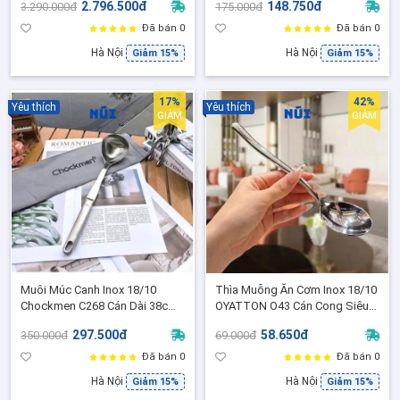
2.796.500đ
148.750đ
3.290.000đ
175.000đ
Vòi Rót Tiện Lợi - O409
vân - C224)
Đã bán 0
Đã bán 0
Hà Nội
Hà Nội
Giảm 15%
Giảm 15%
17%
42%
Yêu thích
Yêu thích
GIẢM
GIẢM
Muôi Múc Canh Inox 18/10
Thìa Muỗng Ăn Cơm Inox 18/10
Chockmen C268 Cán Dài 38cm
OYATTON O43 Cán Cong Siêu
Chuyên Dụng Cho Nồi Sâu Lòng
Dày 2,5,mm Bền Đẹp Sang
297.500đ
58.650đ
350.000đ
69.000đ
Cao Cấp -C268
Trọng [ NK-AL43S]
Đã bán 0
Đã bán 0
Hà Nội
Hà Nội
Giảm 15%
Giảm 15%