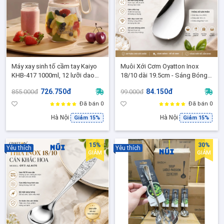
Máy xay sinh tố cầm tay Kaiyo
Muôi Xới Cơm Oyatton Inox
KHB-417 1000ml, 12 lưỡi dao
18/10 dài 19.5cm - Sáng Bóng,
xay đá mịn, sạc Type-C màu
Không Gỉ, Dễ Vệ Sinh O860 -
726.750đ
84.150đ
855.000đ
99.000đ
trắng be
Model OYT-AL860P19
Đã bán 0
Đã bán 0
Hà Nội
Hà Nội
Giảm 15%
Giảm 15%
15%
30%
Yêu thích
Yêu thích
GIẢM
GIẢM