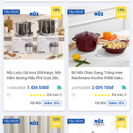
18%
19%
Yêu thích
Yêu thích
GIẢM
GIẢM
Nồi Luộc Gà Inox 304 Kaiyo, Nồi
Bộ Nồi Chảo Gang Tráng men
Hầm Xương Nấu Phở Size 28cm
Reichmann Kochin R908 Sakura
30cm, Phù hợp mọi loại bếp
Flame 22cm - Chảo Rán Nướng,
1.436.500đ
2.039.150đ
1.690.000đ
2.399.000đ
Nồi Hầm Ninh Giữ Nhiệt Tốt
Đã bán 0
Đã bán 0
Hà Nội
Hà Nội
Giảm 15%
Giảm 15%
32%
28%
Yêu thích
Yêu thích
GIẢM
GIẢM