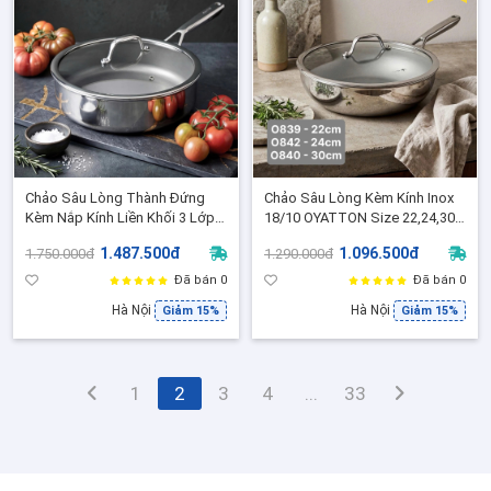
Chảo Sâu Lòng Thành Đứng
Chảo Sâu Lòng Kèm Kính Inox
Kèm Nắp Kính Liền Khối 3 Lớp
18/10 OYATTON Size 22,24,30
Inox 316 OYATTON O844 Size
Chiên Rán Xào Không Dính,
1.487.500đ
1.096.500đ
1.750.000đ
1.290.000đ
26,Chống Dính Vi Điểm - O844
Không Cần Canh Nhiệt
Đã bán 0
Đã bán 0
Hà Nội
Hà Nội
Giảm 15%
Giảm 15%
1
2
3
4
...
33