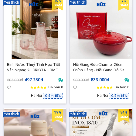
10%
7%
Yêu thích
Yêu thích
GIẢM
GIẢM
Bình Nước Thuỷ Tinh Họa Tiết
Nồi Gang Đúc Charmer 26cm
Vân Ngang 2L CRISTA HOME,
Chính Hãng - Nồi Gang Đỏ Sang
Nắp inox 304, Đựng Decor
Trọng Nấu Lẩu, Kho Hầm Phù
497.250đ
833.000đ
585.000đ
980.000đ
Sang Đẹp - 60279
Hợp Mọi Loại bếp
Đã bán 0
Đã bán 0
Hà Nội
Hà Nội
Giảm 15%
Giảm 15%
19%
34%
Yêu thích
Yêu thích
GIẢM
GIẢM