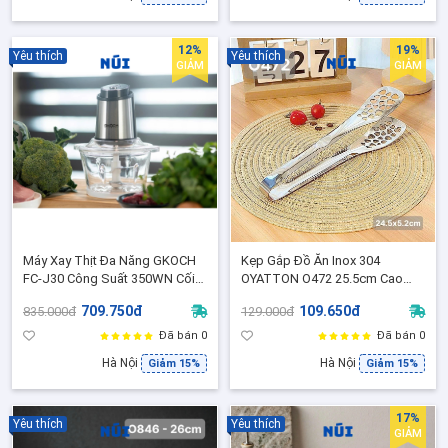
12%
19%
Yêu thích
Yêu thích
GIẢM
GIẢM
Máy Xay Thịt Đa Năng GKOCH
Kẹp Gắp Đồ Ăn Inox 304
FC-J30 Công Suất 350WN Cối
OYATTON O472 25.5cm Cao
Dung Tích 2L Xay Nhuyễn
Cấp, Gắp Thịt Salad, Kẹp Chiên
709.750đ
109.650đ
835.000đ
129.000đ
Nhanh ( Màu Bạc FC-J30)
Rán BBQ, Model OYT-
AL472SWJ
Đã bán 0
Đã bán 0
Hà Nội
Hà Nội
Giảm 15%
Giảm 15%
17%
Yêu thích
Yêu thích
GIẢM