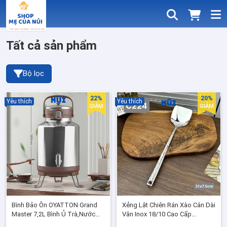
Tất cả sản phẩm
Bộ lọc
22%
20%
Yêu thích
Yêu thích
GIẢM
GIẢM
Bình Bảo Ôn OYATTON Grand
Xẻng Lật Chiên Rán Xào Cán Dài
Master 7,2L Bình Ủ Trà,Nước
Vân Inox 18/10 Cao Cấp
Giữ Nhiệt Chân Không 6 Lớp, Có
Chockmen CKM-AL224GC ( Cán