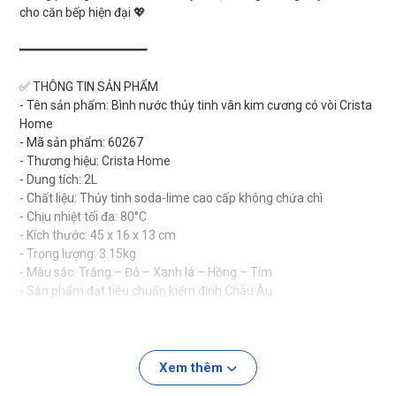
cho căn bếp hiện đại 💖
━━━━━━━━━━━━━━━━━━
✅ THÔNG TIN SẢN PHẨM
- Tên sản phẩm: Bình nước thủy tinh vân kim cương có vòi Crista
Home
- Mã sản phẩm: 60267
- Thương hiệu: Crista Home
- Dung tích: 2L
- Chất liệu: Thủy tinh soda-lime cao cấp không chứa chì
- Chịu nhiệt tối đa: 80°C
- Kích thước: 45 x 16 x 13 cm
- Trọng lượng: 3.15kg
- Màu sắc: Trắng – Đỏ – Xanh lá – Hồng – Tím
- Sản phẩm đạt tiêu chuẩn kiểm định Châu Âu
⚠️ Lưu ý:
Không sử dụng trong máy rửa bát
Không dùng trong lò vi sóng
Xem thêm