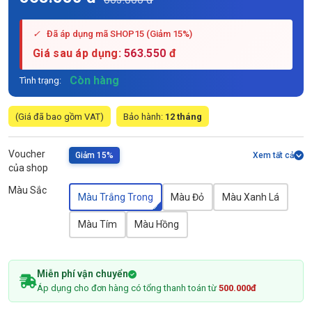
✓
Đã áp dụng mã SHOP15 (Giảm 15%)
Giá sau áp dụng:
563.550
đ
Còn hàng
Tình trạng:
(Giá đã bao gồm VAT)
Bảo hành:
12 tháng
Voucher
Giảm 15%
Xem tất cả
của shop
Màu Sắc
Màu Trắng Trong
Màu Đỏ
Màu Xanh Lá
Màu Tím
Màu Hồng
Miễn phí vận chuyển
Áp dụng cho đơn hàng có tổng thanh toán từ
500.000đ