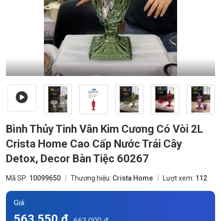
Bình Thủy Tinh Vân Kim Cương Có Vòi 2L
Crista Home Cao Cấp Nước Trái Cây
Detox, Decor Bàn Tiệc 60267
Mã SP:
10099650
Thương hiệu:
Crista Home
Lượt xem:
112
Giá:
563.550 đ
663.000 đ