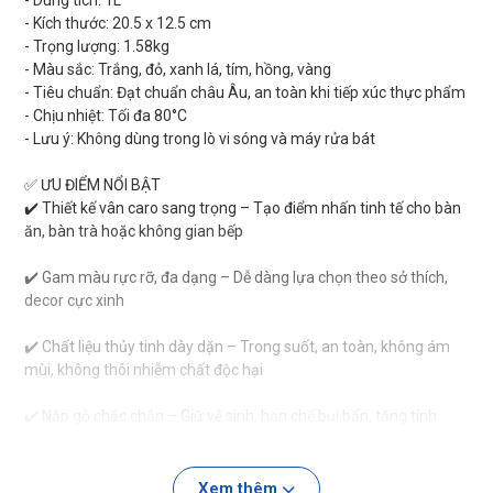
- Dung tích: 1L
- Kích thước: 20.5 x 12.5 cm
- Trọng lượng: 1.58kg
- Màu sắc: Trắng, đỏ, xanh lá, tím, hồng, vàng
- Tiêu chuẩn: Đạt chuẩn châu Âu, an toàn khi tiếp xúc thực phẩm
- Chịu nhiệt: Tối đa 80°C
- Lưu ý: Không dùng trong lò vi sóng và máy rửa bát
✅ ƯU ĐIỂM NỔI BẬT
✔️ Thiết kế vân caro sang trọng – Tạo điểm nhấn tinh tế cho bàn
ăn, bàn trà hoặc không gian bếp
✔️ Gam màu rực rỡ, đa dạng – Dễ dàng lựa chọn theo sở thích,
decor cực xinh
✔️ Chất liệu thủy tinh dày dặn – Trong suốt, an toàn, không ám
mùi, không thôi nhiễm chất độc hại
✔️ Nắp gỗ chắc chắn – Giữ vệ sinh, hạn chế bụi bẩn, tăng tính
thẩm mỹ
✔️ Dung tích 1L tiện dụng – Phù hợp nhu cầu uống nước mỗi
Xem thêm