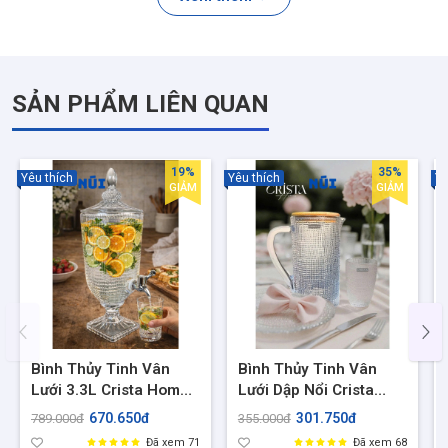
ngày của gia đình
✅ ỨNG DỤNG SẢN PHẨM
SẢN PHẨM LIÊN QUAN
- Đựng nước lọc, nước detox, trà, nước ép trái cây
- Sử dụng trong gia đình, văn phòng, quán cafe
19%
35%
Yêu thích
Yêu thích
Yê
GIẢM
GIẢM
Bình Thủy Tinh Vân
Bình Thủy Tinh Vân
Lưới 3.3L Crista Home
Lưới Dập Nổi Crista
– Bình Đựng Nước
Home 1L Có Nắp Tre –
670.650đ
301.750đ
789.000đ
355.000đ
Detox,Trà,Trái Cây
Bình Đựng Nước, Bình
Đã xem 71
Đã xem 68