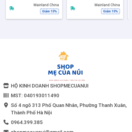
Lạnh Sang Trọng
Decor Sang Trọng
Mainland China
Mainland China
(60204)
Giảm 15%
Giảm 15%
HỘ KINH DOANH SHOPMECUANUI
MST: 040193011490
Số 4 ngõ 313 Phố Quan Nhân, Phường Thanh Xuân,
Thành Phố Hà Nội
0964.399.385
shopmecuanui@gmail.com