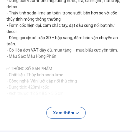
- Dung tích 420ml: phù hợp uống nước, trà, café lạnh, nước ép,
detox…
- Thủy tinh soda-lime an toàn, trong suốt, bền hơn so với cốc
thủy tinh mỏng thông thường.
- Form cốc hiện đại, cầm chắc tay, đặt đâu cũng nổi bật như
decor.
- Đóng gói xịn xò: xốp 3D + hộp sang, đảm bảo vận chuyển an
toàn.
- Có Hóa đơn VAT đầy đủ, mua tặng – mua biếu cực yên tâm.
- Màu Sắc: Màu Hồng Phấn
✅ THÔNG SỐ SẢN PHẨM
- Chất liệu: Thủy tinh soda-lime
- Công nghệ: Vân lưới dập nổi thủ công
- Dung tích: 420ml /cốc
- Kích thước: 12.5 × 8.5 × 5.5 cm
- Số lượng: Bộ 6 cốc
✅ ỨNG DỤNG
Xem thêm
- Dùng làm cốc uống nước – trà – café – nước ép – sinh tố –
cocktail.
- Trang trí bàn ăn, bàn làm việc, studio chụp ảnh.