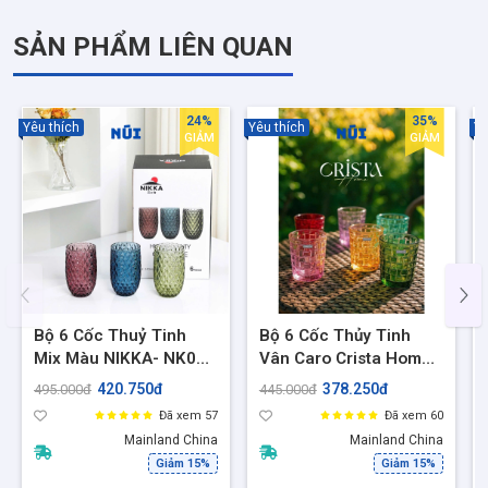
- Làm quà tặng cho: 20/10, sinh nhật, cưới hỏi, tân gia, tri ân
SẢN PHẨM LIÊN QUAN
khách hàng
- Dùng trong gia đình, quán café, homestay, studio decor…
24%
35%
Yêu thích
Yêu thích
Yê
GIẢM
GIẢM
Bộ 6 Cốc Thuỷ Tinh
Bộ 6 Cốc Thủy Tinh
Mix Màu NIKKA- NK02
Vân Caro Crista Home
Vân Kim Cương Nổi,
280ml Cốc Uống
420.750đ
378.250đ
495.000đ
445.000đ
Decor Sang Trọng,
Nước/Cocktail Sang
Đã xem 57
Đã xem 60
Dùng Được Máy Rửa
Trọng - 60201
Mainland China
Mainland China
Bát
Giảm 15%
Giảm 15%