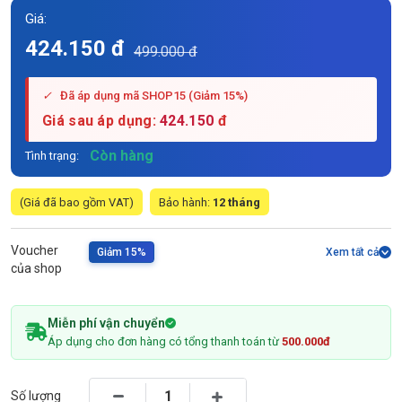
Giá:
424.150 đ
499.000 đ
✓
Đã áp dụng mã SHOP15 (Giảm 15%)
Giá sau áp dụng:
424.150
đ
Còn hàng
Tình trạng:
(Giá đã bao gồm VAT)
Bảo hành:
12 tháng
Voucher
Giảm 15%
Xem tất cả
của shop
Miễn phí vận chuyển
Áp dụng cho đơn hàng có tổng thanh toán từ
500.000đ
Số lượng