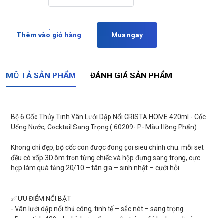
Thêm vào giỏ hàng
Mua ngay
MÔ TẢ SẢN PHẨM
ĐÁNH GIÁ SẢN PHẨM
Bộ 6 Cốc Thủy Tinh Vân Lưới Dập Nổi CRISTA HOME 420ml - Cốc
Uống Nước, Cocktail Sang Trọng ( 60209- P- Màu Hồng Phấn)
Không chỉ đẹp, bộ cốc còn được đóng gói siêu chỉnh chu: mỗi set
đều có xốp 3D ôm trọn từng chiếc và hộp đựng sang trọng, cực
hợp làm quà tặng 20/10 – tân gia – sinh nhật – cưới hỏi.
✅ ƯU ĐIỂM NỔI BẬT
- Vân lưới dập nổi thủ công, tinh tế – sắc nét – sang trọng.