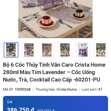
Bộ 6 Cốc Thủy Tinh Vân Caro Crista Home
280ml Màu Tím Lavender – Cốc Uống
Nước, Trà, Cocktail Cao Cấp -60201-PU
Mã SP:
10090268
Thương hiệu:
Crista Home
Lượt xem:
47
Giá:
386.750 đ
455.000 đ