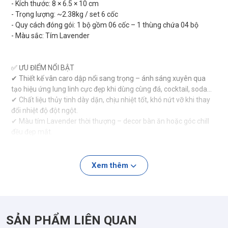
- Kích thước: 8 × 6.5 × 10 cm
- Trọng lượng: ~2.38kg / set 6 cốc
- Quy cách đóng gói: 1 bộ gồm 06 cốc – 1 thùng chứa 04 bộ
- Màu sắc: Tím Lavender
✅ ƯU ĐIỂM NỔI BẬT
✔ Thiết kế vân caro dập nổi sang trọng – ánh sáng xuyên qua
tạo hiệu ứng lung linh cực đẹp khi dùng cùng đá, cocktail, soda…
✔ Chất liệu thủy tinh dày dặn, chịu nhiệt tốt, khó nứt vỡ khi thay
đổi nhiệt độ đột ngột.
✔ Màu tím Lavender thời thượng – decor bàn ăn hoặc góc chill
đều đẹp mắt.
✔ An toàn cho sức khỏe – không chứa chì, đạt tiêu chuẩn châu
Âu khắt khe.
✔ Dễ vệ sinh – bề mặt nhẵn, không bám màu, dùng được với
Xem thêm
máy rửa chén.
✅ ỨNG DỤNG
SẢN PHẨM LIÊN QUAN
🎉 Phù hợp cho:
- Uống trà hoa quả, nước ép, soda, cocktail, đá xay, cà phê lạnh