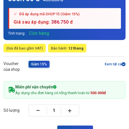
✓
Đã áp dụng mã SHOP15 (Giảm 15%)
Giá sau áp dụng:
386.750
đ
Còn hàng
Tình trạng:
(Giá đã bao gồm VAT)
Bảo hành:
12 tháng
Voucher
Giảm 15%
Xem tất cả
của shop
Miễn phí vận chuyển
Áp dụng cho đơn hàng có tổng thanh toán từ
500.000đ
Số lượng