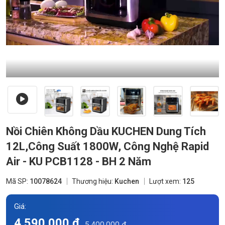
Nồi Chiên Không Dầu KUCHEN Dung Tích
12L,Công Suất 1800W, Công Nghệ Rapid
Air - KU PCB1128 - BH 2 Năm
Mã SP:
10078624
Thương hiệu:
Kuchen
Lượt xem:
125
Giá:
4.590.000 đ
5.400.000 đ