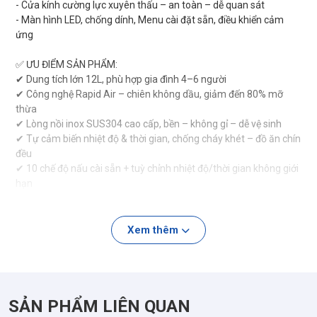
- Cửa kính cường lực xuyên thấu – an toàn – dễ quan sát
- Màn hình LED, chống dính, Menu cài đặt sẵn, điều khiển cảm
ứng
✅ ƯU ĐIỂM SẢN PHẨM:
✔ Dung tích lớn 12L, phù hợp gia đình 4–6 người
✔ Công nghệ Rapid Air – chiên không dầu, giảm đến 80% mỡ
thừa
✔ Lòng nồi inox SUS304 cao cấp, bền – không gỉ – dễ vệ sinh
✔ Tự cảm biến nhiệt độ & thời gian, chống cháy khét – đồ ăn chín
đều
✔ 10 chế độ nấu cài sẵn + tuỳ chỉnh nhiệt độ/thời gian không giới
hạn
✔ Công nghệ inverter tiết kiệm điện năng hiệu quả
✔ Khay chiên, khay hứng mỡ tách rời, dễ tháo lắp – vệ sinh
nhanh gọn
Xem thêm
✔ Phụ kiện đi kèm đa dạng: xiên nướng, xiên gà, lồng quay 360°,
khay nướng…
🍽 Nấu được gì?
SẢN PHẨM LIÊN QUAN
✔ Gà nguyên con, cá nguyên con