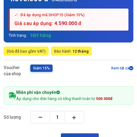
✓
Đã áp dụng mã SHOP15 (Giảm 15%)
Giá sau áp dụng:
4.590.000
đ
Hết hàng
Tình trạng:
(Giá đã bao gồm VAT)
Bảo hành:
12 tháng
Voucher
Giảm 15%
Xem tất cả
của shop
Miễn phí vận chuyển
Áp dụng cho đơn hàng có tổng thanh toán từ
500.000đ
Số lượng