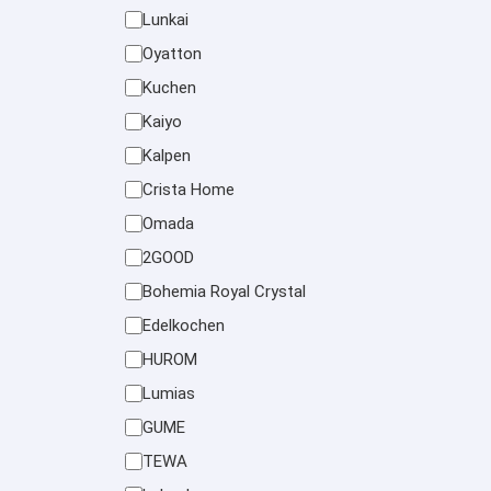
Lunkai
Oyatton
Kuchen
Kaiyo
Kalpen
Crista Home
Omada
2GOOD
Bohemia Royal Crystal
Edelkochen
HUROM
Lumias
GUME
TEWA