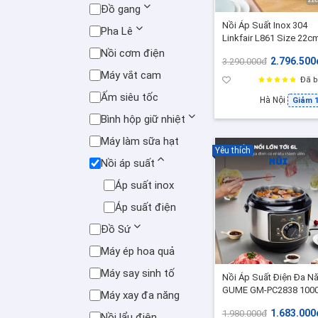
Đồ gang
Nồi Áp Suất Inox 304
Pha Lê
Linkfair L861 Size 22cm
5L, Van an toàn chuẩn 
Nồi cơm điện
2.796.500
3.290.000đ
Ninh Hầm Đa Năng, Ph
Máy vắt cam
Hợp mọi loại bếp
Đã b
Ấm siêu tốc
Hà Nội
Giảm 
Bình hộp giữ nhiệt
Máy làm sữa hạt
Yêu thích
Nồi áp suất
Áp suất inox
Áp suất điện
Đồ Sứ
Máy ép hoa quả
Máy say sinh tố
Nồi Áp Suất Điện Đa N
GUME GM-PC2838 1000
Máy xay đa năng
Dung Tích 6L, Bảo Hành 12
1.683.000
1.980.000đ
Tháng Chính Hãng
Nồi lẩu điện