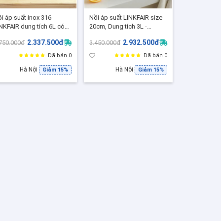
i áp suất inox 316
Nồi áp suất LINKFAIR size
NKFAIR dung tích 6L có
20cm, Dung tích 3L -
m vặn - LF719
LK800, Nồi hầm áp suất
2.337.500đ
2.932.500đ
750.000đ
3.450.000đ
nấu bếp từ, điện từ, gas
Đã bán 0
Đã bán 0
Hà Nội
Hà Nội
Giảm 15%
Giảm 15%