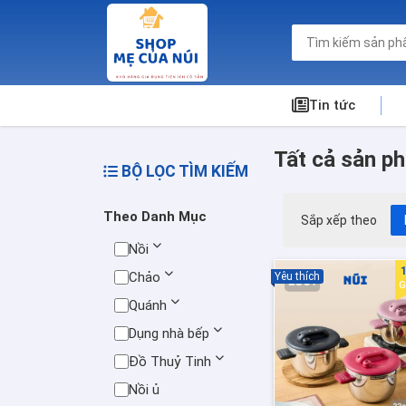
Tin tức
Tất cả sản p
BỘ LỌC TÌM KIẾM
Theo Danh Mục
Sắp xếp theo
Nồi
Chảo
Yêu thích
G
Quánh
Dụng nhà bếp
Đồ Thuỷ Tinh
Nồi ủ