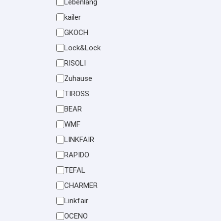
Lebenlang
kailer
GKOCH
Lock&Lock
RISOLI
Zuhause
TIROSS
BEAR
WMF
LINKFAIR
RAPIDO
TEFAL
CHARMER
Linkfair
OCENO