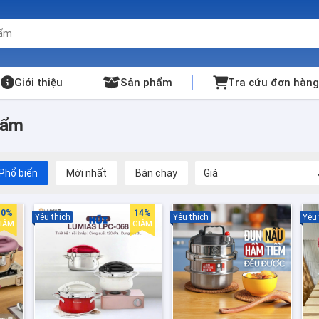
Giới thiệu
Sản phẩm
Tra cứu đơn hàng
hẩm
Phổ biến
Mới nhất
Bán chạy
Giá
10%
14%
Yêu thích
Yêu thích
Yêu 
IẢM
GIẢM