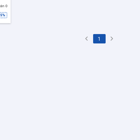
án 0
15%
1