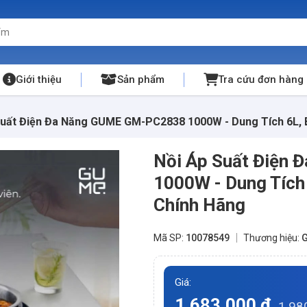
Giới thiệu
Sản phẩm
Tra cứu đơn hàng
Suất Điện Đa Năng GUME GM-PC2838 1000W - Dung Tích 6L, 
Nồi Áp Suất Điện
1000W - Dung Tích
Chính Hãng
Mã SP:
10078549
Thương hiệu:
Giá:
1.683.000 đ
1.98