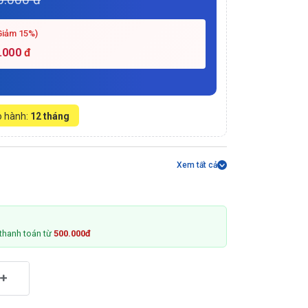
Giảm 15%)
.000
đ
 hành:
12 tháng
Xem tất cả
thanh toán từ
500.000đ