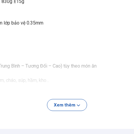
 ~ 830g ±15g
êm lớp bảo vệ 0.35mm
Trung Bình – Tương Đối – Cao) tùy theo món ăn
m, cháo, súp, hầm, kho...
hín sâu và giữ trọn dinh dưỡng
Xem thêm
toàn cho sức khỏe
ọi không gian bếp