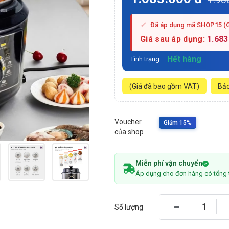
✓
Đã áp dụng mã SHOP15 (
Giá sau áp dụng:
1.683
Hết hàng
Tình trạng:
(Giá đã bao gồm VAT)
Bảo
Voucher
Giảm 15%
của shop
Miễn phí vận chuyển
Áp dụng cho đơn hàng có tổng 
Số lượng