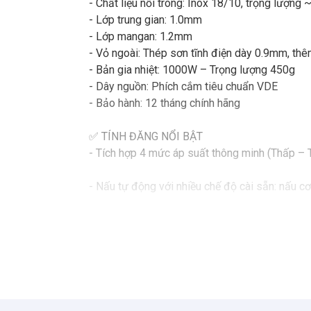
- Chất liệu nồi trong: Inox 18/10, trọng lượng
- Lớp trung gian: 1.0mm
- Lớp mangan: 1.2mm
- Vỏ ngoài: Thép sơn tĩnh điện dày 0.9mm, th
- Bản gia nhiệt: 1000W – Trọng lượng 450g
- Dây nguồn: Phích cắm tiêu chuẩn VDE
- Bảo hành: 12 tháng chính hãng
✅ TÍNH ĐĂNG NỔI BẬT
- Tích hợp 4 mức áp suất thông minh (Thấp – 
- Nấu tự động với nhiều chế độ cài sẵn: nấu cơ
- Gia nhiệt nhanh, tỏa nhiệt đều, giúp món ăn c
- Nồi trong inox 18/10 cao cấp, không gỉ, an 
- Thiết kế hiện đại, sang trọng, phù hợp với m