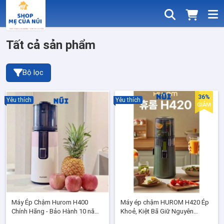
Tất cả sản phẩm
Bộ lọc
36%
Yêu thích
Yêu thích
GIẢM
Máy Ép Chậm Hurom H400
Máy ép chậm HUROM H420 Ép
Chính Hãng - Bảo Hành 10 năm,
Khoẻ, Kiệt Bã Giữ Nguyên
Máy ép chậm hoa quả
Dưỡng Chất Tự Nhiên Của Thực