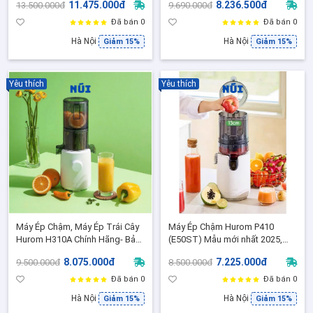
11.475.000đ
8.236.500đ
13.500.000đ
9.690.000đ
Phẩm - Bảo Hành 10 Năm
Đã bán 0
Đã bán 0
Hà Nội
Hà Nội
Giảm 15%
Giảm 15%
Yêu thích
Yêu thích
Máy Ép Chậm, Máy Ép Trái Cây
Máy Ép Chậm Hurom P410
Hurom H310A Chính Hãng- Bảo
(E50ST) Mẫu mới nhất 2025,
Hành 10 Năm - Phân Phối Độc
Thiết kế nhỏ gọn, sang trọng,
8.075.000đ
7.225.000đ
9.500.000đ
8.500.000đ
Quyền Tại Việt Nam
Ép khoẻ, kiệt bã - Bảo Hành 10
năm
Đã bán 0
Đã bán 0
Hà Nội
Hà Nội
Giảm 15%
Giảm 15%