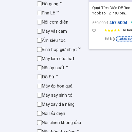
Đồ gang
Quạt Tích Điện Để Bàn
Pha Lê
Yoobao F2 PRO pin
10.000mAh, Quạt pin tr
Nồi cơm điện
467.500đ
550.000đ
chạy liên tục 30H- BH 1
Tháng
Đã bá
Máy vắt cam
Hà Nội
Giảm 15
Ấm siêu tốc
Bình hộp giữ nhiệt
Máy làm sữa hạt
Nồi áp suất
Đồ Sứ
Máy ép hoa quả
Máy say sinh tố
Máy xay đa năng
Nồi lẩu điện
Nồi chiên không dầu
Nồi điện đa năng