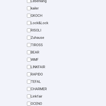
Lebenlang
kailer
GKOCH
Lock&Lock
RISOLI
Zuhause
TIROSS
BEAR
WMF
LINKFAIR
RAPIDO
TEFAL
CHARMER
Linkfair
OCENO