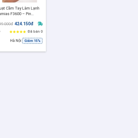
uạt Cầm Tay Làm Lạnh
umias F3600 – Pin
600mAh, 100 Mức Gió,
424.150đ
99.000đ
ùng 9 Tiếng, Siêu Nhỏ
ọn
Đã bán 0
Hà Nội
Giảm 15%