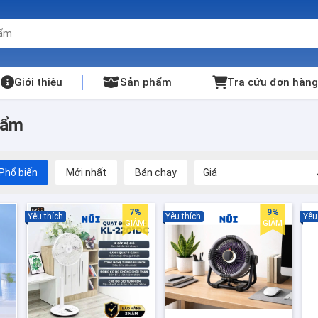
Giới thiệu
Sản phẩm
Tra cứu đơn hàng
hẩm
Phổ biến
Mới nhất
Bán chạy
Giá
7%
9%
Yêu thích
Yêu thích
Yêu
GIẢM
GIẢM