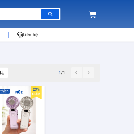
Liên hệ
1
/1
23%
 thích
GIẢM