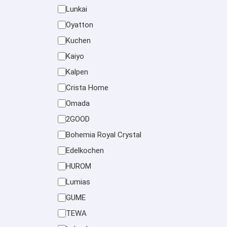
Lunkai
Oyatton
Kuchen
Kaiyo
Kalpen
Crista Home
Omada
2GOOD
Bohemia Royal Crystal
Edelkochen
HUROM
Lumias
GUME
TEWA