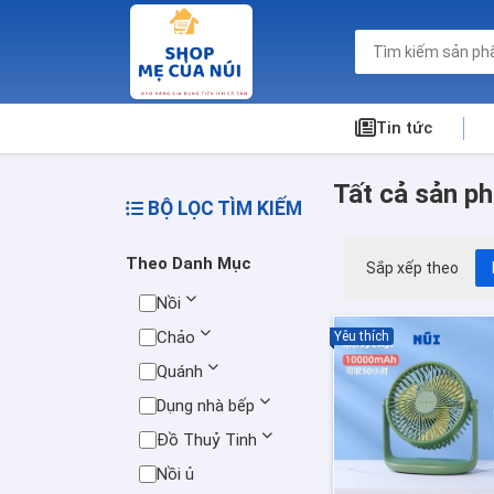
Tin tức
Tất cả sản p
BỘ LỌC TÌM KIẾM
Theo Danh Mục
Sắp xếp theo
Nồi
Chảo
Yêu thích
Quánh
Dụng nhà bếp
Đồ Thuỷ Tinh
Nồi ủ