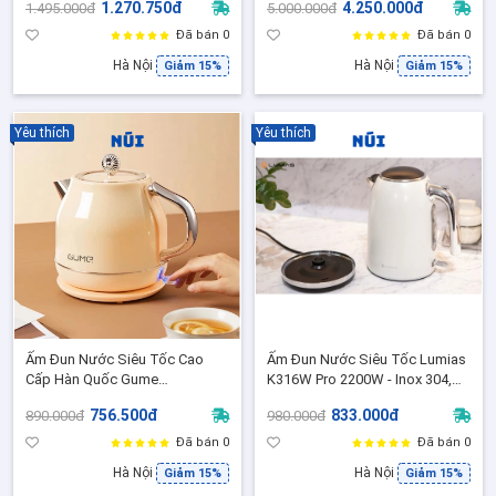
1.270.750đ
4.250.000đ
1.495.000đ
5.000.000đ
Điều Khiển Strix Giữ Nhiệt 6 Giờ
Tháng
Đã bán 0
Đã bán 0
Hà Nội
Hà Nội
Giảm 15%
Giảm 15%
Yêu thích
Yêu thích
Ấm Đun Nước Siêu Tốc Cao
Ấm Đun Nước Siêu Tốc Lumias
Cấp Hàn Quốc Gume
K316W Pro 2200W - Inox 304,
GMEK031,GMEK032, GME033,
1.7 Lít, Đun Siêu Nhanh, Tự
756.500đ
833.000đ
890.000đ
980.000đ
Dung tích 1.8L - Bảo Hành 12
Ngắt, Đẹp Như Decor Châu Âu
Tháng Chính Hãng
Đã bán 0
Đã bán 0
Hà Nội
Hà Nội
Giảm 15%
Giảm 15%