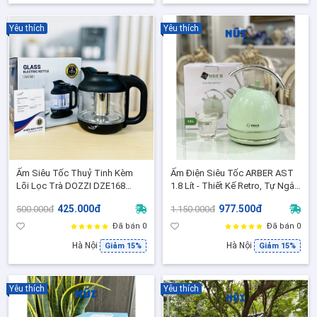
Yêu thích
Yêu thích
Ấm Siêu Tốc Thuỷ Tinh Kèm
Ấm Điện Siêu Tốc ARBER AST
Lõi Lọc Trà DOZZI DZE168
1.8 Lít - Thiết Kế Retro, Tự Ngắt
Dung Tích 1.2L - Bảo Hành 2
An Toàn, Đun Nhanh -BH 12
425.000đ
977.500đ
500.000đ
1.150.000đ
Năm Chính Hãng
Tháng
Đã bán 0
Đã bán 0
Hà Nội
Hà Nội
Giảm 15%
Giảm 15%
Yêu thích
Yêu thích