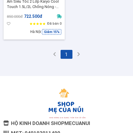
Ấm Siêu Tốc 2 Lớp Kaiyo Cool
Touch 1.5L/2L Chống Nóng -
Công suất lớn, đế xoay 360°, tự
722.500đ
850.000đ
ngắt, inox 304 an toàn
Đã bán 0
Hà Nội
Giảm 15%
1
HỘ KINH DOANH SHOPMECUANUI
MST: 040193011490