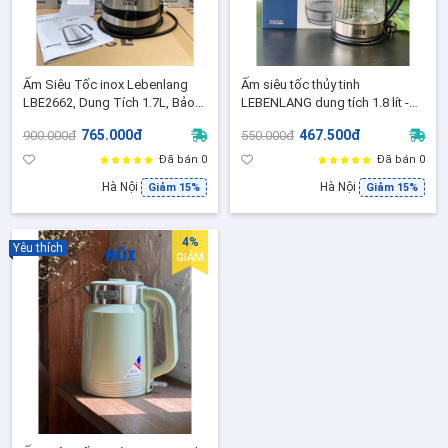
Ấm Siêu Tốc inox Lebenlang
Ấm siêu tốc thủy tinh
LBE2662, Dung Tích 1.7L, Bảo
LEBENLANG dung tích 1.8 lít -
Hành 24 Tháng Chính Hãng
Bảo Hành 2 năm chính hãng
765.000đ
467.500đ
900.000đ
550.000đ
Đã bán 0
Đã bán 0
Hà Nội
Hà Nội
Giảm 15%
Giảm 15%
4%
Yêu thích
GIẢM