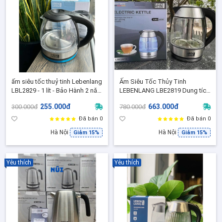
ấm siêu tốc thuỷ tinh Lebenlang
Ấm Siêu Tốc Thủy Tinh
LBL2829 - 1 lít - Bảo Hành 2 năm
LEBENLANG LBE2819 Dung tích
chính hãng
1.8L,Kèm lõi lọc Trà - Bảo hành
255.000đ
663.000đ
300.000đ
780.000đ
2 năm chính hãng
Đã bán 0
Đã bán 0
Hà Nội
Hà Nội
Giảm 15%
Giảm 15%
Yêu thích
Yêu thích