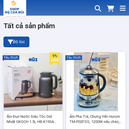
Tất cả sản phẩm
Bộ lọc
9%
Yêu thích
Yêu thích
GIẢM
Ấm Đun Nước Siêu Tốc Giữ
Ấm Pha Trà, Chưng Yến Hurom
Nhiệt GKOCH 1.5L HB-K193A
TM-P02FSS, 1200W nấu cháo,
Công Suất 1500W Inox 304 Bộ
hầm thức uống, Bảo hành 24