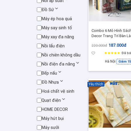
Nồi áp suất
Đồ Sứ
Máy ép hoa quả
Máy say sinh tố
Combo 6 Mô Hình Sác
Decor Trang Trí Bàn L
Máy xay đa năng
Việc, Sách Đạo Cụ Chụ
187.000đ
Nồi lẩu điện
220.000đ
Ảnh
Đã bá
Nồi chiên không dầu
Hà Nội
Giảm 1
Nồi điện đa năng
Bếp nấu
Đồ Nhựa
Yêu thích
Hoá chất vệ sinh
Quạt điện
HOME DECOR
Máy hút bụi
Máy sưởi