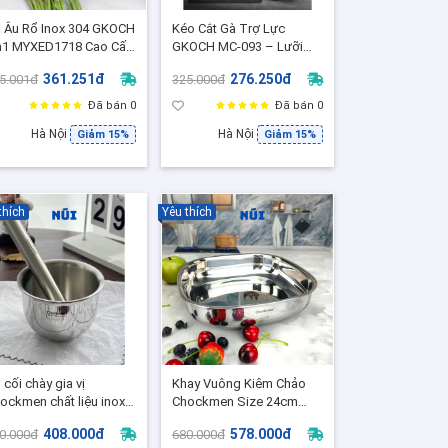
 Âu Rổ Inox 304 GKOCH
Kéo Cắt Gà Trợ Lực
n1 MYXED1718 Cao Cấp
GKOCH MC-093 – Lưỡi
a Rau, Vo Gạo, Trộn
Dày Cắt Gà Vịt Sắc Ngọt,
361.251đ
276.250đ
5.001đ
325.000đ
t Làm Bếp Tiện Dụng
Lò Xo Trợ Lực, Cắt Êm
ze 20.5-21cm
Tay, MC-093
Đã bán 0
Đã bán 0
Hà Nội
Hà Nội
Giảm 15%
Giảm 15%
thích
Yêu thích
 cối chày gia vị
Khay Vuông Kiêm Chảo
ockmen chất liệu inox
Chockmen Size 24cm
uyên khối 304 không gỉ
CKM164, Inox Cao Cấp
408.000đ
578.000đ
0.000đ
680.000đ
02 [CKM-GMS11]
18/10 Dùng bếp từ