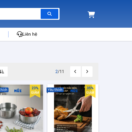
Liên hệ
2
/11
23%
35%
thích
Yêu thích
GIẢM
GIẢM