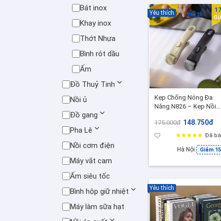
Bát inox
1
Yêu thích
GI
Khay inox
Thớt Nhựa
Bình rót dầu
Ấm
Đồ Thuỷ Tinh
Kẹp Chống Nóng Đa
Nồi ủ
Năng N826 – Kẹp Nồi
Đồ gang
Chảo Thép Không Gỉ
148.750đ
175.000đ
Silicon, Dài 19cm, Chắc
Pha Lê
Chắn, Tiện Lợi
Đã bá
Nồi cơm điện
Hà Nội
Giảm 1
Máy vắt cam
Ấm siêu tốc
Yêu thích
Bình hộp giữ nhiệt
Máy làm sữa hạt