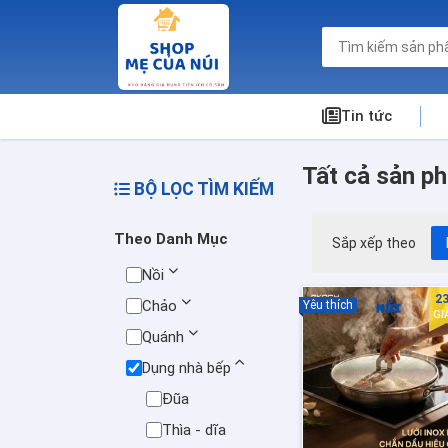
Tin tức
Tất cả sản p
BỘ LỌC TÌM KIẾM
Theo Danh Mục
Sắp xếp theo
Nồi
2
Chảo
Yêu thích
GI
Quánh
Dụng nhà bếp
Đũa
Thìa - dĩa