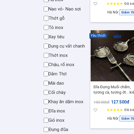
Đã bá
Nạo vỏ- Nạo sợi
Hà Nội
Giảm 1
Thớt gỗ
Tô inox
Yêu thích
Xay tiêu
Dụng cụ vắt chanh
Thớt inox
Chậu, rổ inox
Dằm Thịt
Mài dao
Đĩa Đựng Muối chấm,
Cối chày
tương cà, tương ớt... k
luôn gác đũa, inox Cao
Khay ăn dặm inox
127.500đ
150.000đ
cấp
Đã bá
Đĩa inox
Hà Nội
Giảm 1
Giỏ inox
Đựng đũa