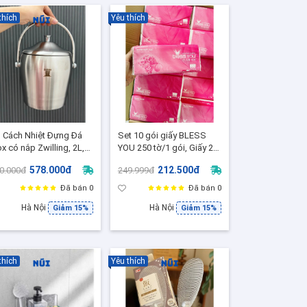
thích
Yêu thích
 Cách Nhiệt Đựng Đá
Set 10 gói giấy BLESS
ox có nắp Zwilling, 2L,
YOU 250 tờ/1 gói, Giấy 2
8x18x19cm),Xô Đựng
lớp Mềm Dai
578.000đ
212.500đ
0.000đ
249.999đ
 Inox 304
Đã bán 0
Đã bán 0
Hà Nội
Hà Nội
Giảm 15%
Giảm 15%
thích
Yêu thích