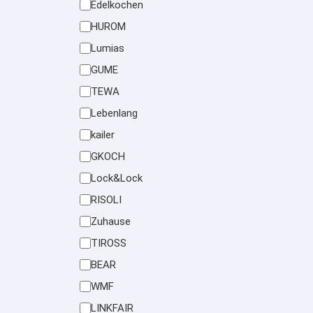
Edelkochen
HUROM
Lumias
GUME
TEWA
Lebenlang
kailer
GKOCH
Lock&Lock
RISOLI
Zuhause
TIROSS
BEAR
WMF
LINKFAIR