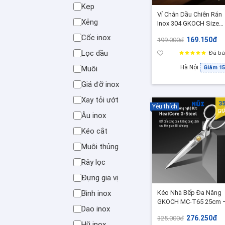
Kẹp
Vỉ Chắn Dầu Chiên Rán
Xẻng
Inox 304 GKOCH Size
33cm Lưới Siêu Mịn
Cốc inox
169.150đ
199.000đ
Chống Văng Dầu Hiệu
Quả,model: YC-T133
Lọc dầu
Đã bá
Hà Nội
Muôi
Giảm 1
Giá đỡ inox
Xay tỏi ướt
3
Yêu thích
GI
Âu inox
Kéo cắt
Muôi thủng
Rây lọc
Đựng gia vị
Bình inox
Kéo Nhà Bếp Đa Năng
GKOCH MC-T65 25cm 
Dao inox
Lưỡi Sắc Bén, Cắt Gà Vị
276.250đ
325.000đ
Cá Nhanh Gọn
Hũ inox