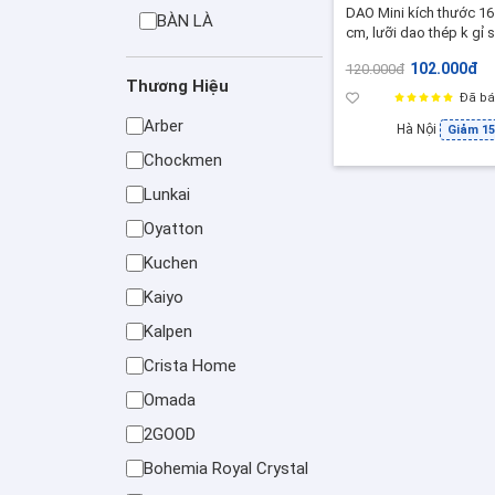
DAO Mini kích thước 16
BÀN LÀ
cm, lưỡi dao thép k gỉ s
siêu bén, có thể mài vô 
102.000đ
120.000đ
Thương Hiệu
Đã bá
Arber
Hà Nội
Giảm 1
Chockmen
Lunkai
Oyatton
Kuchen
Kaiyo
Kalpen
Crista Home
Omada
2GOOD
Bohemia Royal Crystal