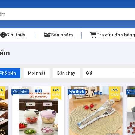
Giới thiệu
Sản phẩm
Tra cứu đơn hàng
hẩm
Phổ biến
Mới nhất
Bán chạy
Giá
3%
14%
19%
Yêu thích
Yêu thích
Yêu 
ẢM
GIẢM
GIẢM