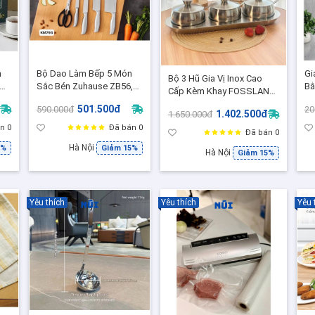
h
Bộ Dao Làm Bếp 5 Món
Gi
Bộ 3 Hũ Gia Vị Inox Cao
àm
Sắc Bén Zuhause ZB56,
Bằ
Cấp Kèm Khay FOSSLANG
p
Thương hiệu Đức, Tiêu
th
RK433 – Hũ Đựng Gia Vị Có
501.500đ
590.000đ
20
chuẩn châu Âu.
60
1.402.500đ
1.650.000đ
Muỗng Riêng, Chống Gỉ,
n 0
Đã bán 0
Bền Đẹp
Đã bán 0
Hà Nội
5%
Giảm 15%
Hà Nội
Giảm 15%
Yêu thích
Yêu thích
Yêu 