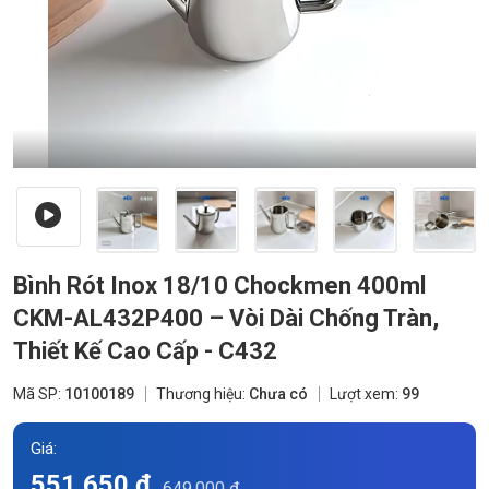
Bình Rót Inox 18/10 Chockmen 400ml
CKM-AL432P400 – Vòi Dài Chống Tràn,
Thiết Kế Cao Cấp - C432
Mã SP:
10100189
Thương hiệu:
Chưa có
Lượt xem:
99
Giá:
551.650 đ
649.000 đ