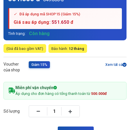
✓
Đã áp dụng mã SHOP15 (Giảm 15%)
Giá sau áp dụng:
551.650
đ
Còn hàng
Tình trạng:
(Giá đã bao gồm VAT)
Bảo hành:
12 tháng
Voucher
Giảm 15%
Xem tất cả
của shop
Miễn phí vận chuyển
Áp dụng cho đơn hàng có tổng thanh toán từ
500.000đ
Số lượng