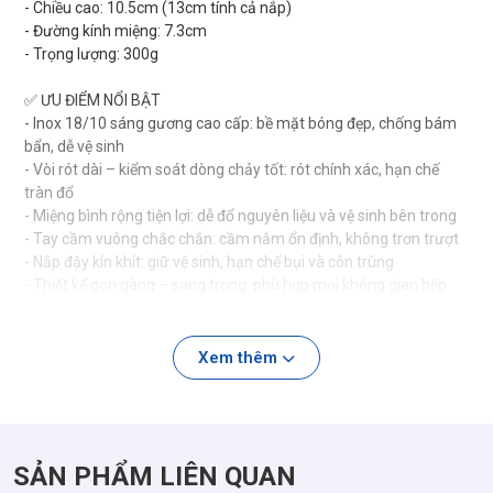
- Chiều cao: 10.5cm (13cm tính cả nắp)
- Đường kính miệng: 7.3cm
- Trọng lượng: 300g
✅ ƯU ĐIỂM NỔI BẬT
- Inox 18/10 sáng gương cao cấp: bề mặt bóng đẹp, chống bám
bẩn, dễ vệ sinh
- Vòi rót dài – kiểm soát dòng chảy tốt: rót chính xác, hạn chế
tràn đổ
- Miệng bình rộng tiện lợi: dễ đổ nguyên liệu và vệ sinh bên trong
- Tay cầm vuông chắc chắn: cầm nắm ổn định, không trơn trượt
- Nắp đậy kín khít: giữ vệ sinh, hạn chế bụi và côn trùng
- Thiết kế gọn gàng – sang trọng: phù hợp mọi không gian bếp
hiện đại
✅ ỨNG DỤNG SẢN PHẨM
Xem thêm
- Pha chế cà phê, trà, sữa, sốt
- Đựng và rót dầu ăn, nước chấm, gia vị lỏng
- Dùng trong quán cà phê, quầy bar mini, gia đình
- Hỗ trợ định lượng và kiểm soát khi nấu ăn hoặc pha chế
SẢN PHẨM LIÊN QUAN
💡 CHOCKMEN – NHỎ GỌN NHƯNG ĐẲNG CẤP