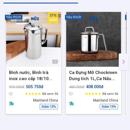
Không chỉ là một chiếc bình rót, Chockmen mang đến trải nghiệm
sử dụng tinh gọn, sạch sẽ và chuyên nghiệp hơn cho mọi gian
21%
Yêu thích
Yêu thích
Yê
GIẢM
Bình nước, Bình trà
Ca Đựng Mỡ Chockmen
inox cao cấp 18/10
Dung tích 1L,Ca Nấu
Chockmen Dung tích
mỳ inox cao cấp 18/10,
505.750đ
408.000đ
595.000đ
480.000đ
1.2L - C471 - Sang
CKM206
Đã xem 55
Đã xem 56
trọng, sáng bóng, bền
Mainland China
Mainland China
đẹp
Giảm 15%
Giảm 15%