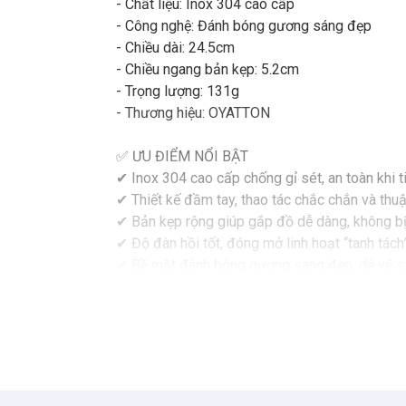
- Chất liệu: Inox 304 cao cấp
- Công nghệ: Đánh bóng gương sáng đẹp
- Chiều dài: 24.5cm
- Chiều ngang bản kẹp: 5.2cm
- Trọng lượng: 131g
- Thương hiệu: OYATTON
✅ ƯU ĐIỂM NỔI BẬT
✔ Inox 304 cao cấp chống gỉ sét, an toàn khi 
✔ Thiết kế đầm tay, thao tác chắc chắn và thuậ
✔ Bản kẹp rộng giúp gắp đồ dễ dàng, không bị
✔ Độ đàn hồi tốt, đóng mở linh hoạt “tanh tách”
✔ Bề mặt đánh bóng gương sang đẹp, dễ vệ s
✔ Chịu nhiệt tốt, bền bỉ sử dụng lâu dài
✅ ỨNG DỤNG
✔ Gắp đồ chiên rán, nướng, hấp
✔ Gắp thịt, bánh, salad, mì, rau củ