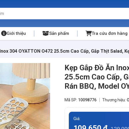
Giới thiệu
Sản phẩm
Tra cứu đơn hàng
 Inox 304 OYATTON O472 25.5cm Cao Cấp, Gắp Thịt Salad, 
Kẹp Gắp Đồ Ăn In
25.5cm Cao Cấp, Gắ
Rán BBQ, Model 
Mã SP:
10098776
Thương hiệu:
O
Giá:
109.650 đ
129.00