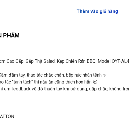
Thêm vào giỏ hàng
N PHẨM
cm Cao Cấp, Gắp Thịt Salad, Kẹp Chiên Rán BBQ, Model OYT-A
m đầm tay, thao tác chắc chắn, bếp núc nhàn tênh ✨
 tác “tanh tách” thì nấu ăn cũng thích hơn hẳn 😍
em feedback về độ thuận tay khi sử dụng, gắp chắc, không trơn 
OYATTON