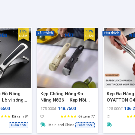
14%
17%
Yêu thích
Yêu thích
GIẢM
GIẢM
x Đồ Nóng
Kẹp Chống Nóng Đa
Kẹp Đa Năng 
 Lò vi sóng
Năng N826 – Kẹp Nồi
OYATTON O4
Khẩu Châu Âu
Chảo Thép Không Gỉ
đồ nướng, buf
.650đ
148.750đ
106.
175.000đ
125.000đ
Silicon, Dài 19cm, Chắc
cao cấp ,Gắp
Đã xem 84
Đã xem 77
Chắn, Tiện Lợi
23cm [OYT-
Mainland China
Giảm 15%
Giảm 15%