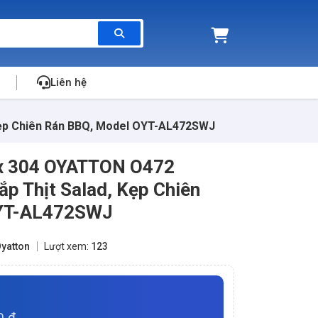
Liên hệ
Kẹp Chiên Rán BBQ, Model OYT-AL472SWJ
ox 304 OYATTON O472
p Thịt Salad, Kẹp Chiên
OYT-AL472SWJ
yatton
Lượt xem:
123
0 đ