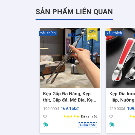
✔ Dùng khi nấu ăn, ăn lẩu, BBQ cực tiện
SẢN PHẨM LIÊN QUAN
✔ Phù hợp cho gia đình, quán ăn, nhà hàng
20%
Yêu thích
Yêu thích
GIẢM
Kẹp Gắp Đa Năng, Kẹp
Kẹp Đĩa Ino
thịt, Gắp đá, Mở Bia, Kẹp
Hấp, Nướng,
BBQ Inox 304 Oyatton
Hàng Xuất 
169.150đ
109
199.000đ
129.000đ
OYATTON
Đã xem 68
Giảm 15%