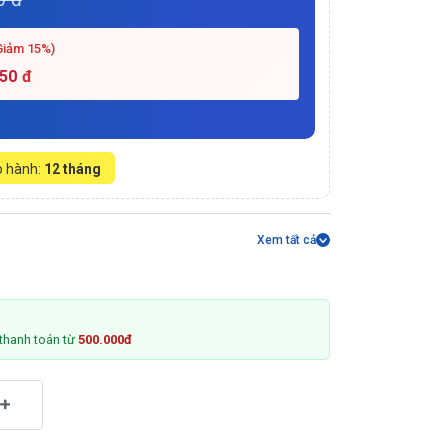
Giảm 15%)
650
đ
 hành:
12 tháng
Xem tất cả
thanh toán từ
500.000đ