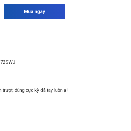
Mua ngay
L472SWJ
trượt, dùng cực kỳ đã tay luôn ạ!