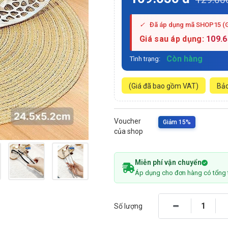
✓
Đã áp dụng mã SHOP15 (
Giá sau áp dụng:
109.
Còn hàng
Tình trạng:
(Giá đã bao gồm VAT)
Bảo
Voucher
Giảm 15%
của shop
Miễn phí vận chuyển
Áp dụng cho đơn hàng có tổng 
Số lượng