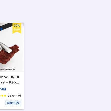
37%
GIẢM
inox 18/10
79 – Kẹp
fet, salad
250đ
 chắc, Dài
Đã xem 91
AL479SWJ]
Giảm 15%