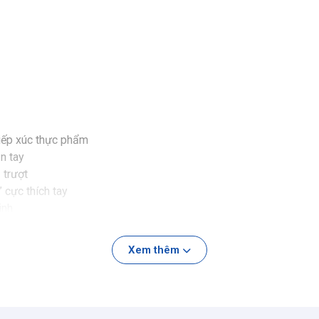
tiếp xúc thực phẩm
n tay
 trượt
 cực thích tay
inh
Xem thêm