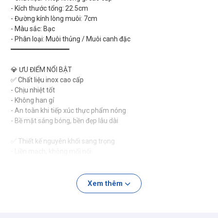
- Kích thước tổng: 22.5cm
- Đường kính lòng muôi: 7cm
- Màu sắc: Bạc
- Phân loại: Muôi thủng / Muôi canh đặc
━━━━━━━━━━━━━━━
💎 ƯU ĐIỂM NỔI BẬT
✅ Chất liệu inox cao cấp
- Chịu nhiệt tốt
- Không han gỉ
- An toàn khi tiếp xúc thực phẩm nóng
- Bề mặt sáng bóng, bền đẹp lâu dài
✅ Thiết kế nguyên khối sang trọng
- Liền mạch, không mối nối
- Hạn chế bám dầu mỡ và cặn thực phẩm
- Vệ sinh nhanh chóng, dễ lau rửa
Xem thêm
✅ Kích thước lý tưởng – thao tác tiện lợi
- Chiều dài 22.5cm cầm vừa tay
- Lòng muôi rộng giúp múc canh, vớt thực phẩm nhanh gọn