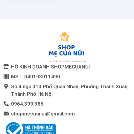
#dogiadung #dungcunhabep #muoilu #muoianlau #muoithung
HỘ KINH DOANH SHOPMECUANUI
MST: 040193011490
Số 4 ngõ 313 Phố Quan Nhân, Phường Thanh Xuân,
Thành Phố Hà Nội
0964.399.385
shopmecuanui@gmail.com