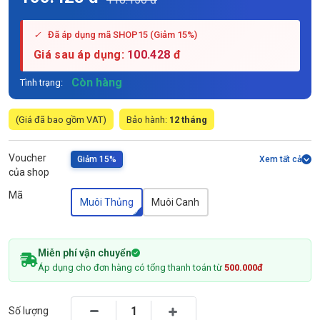
✓
Đã áp dụng mã SHOP15 (Giảm 15%)
Giá sau áp dụng:
100.428
đ
Còn hàng
Tình trạng:
(Giá đã bao gồm VAT)
Bảo hành:
12 tháng
Voucher
Giảm 15%
Xem tất cả
của shop
Mã
Muôi Thủng
Muôi Canh
Miễn phí vận chuyển
Áp dụng cho đơn hàng có tổng thanh toán từ
500.000đ
Số lượng