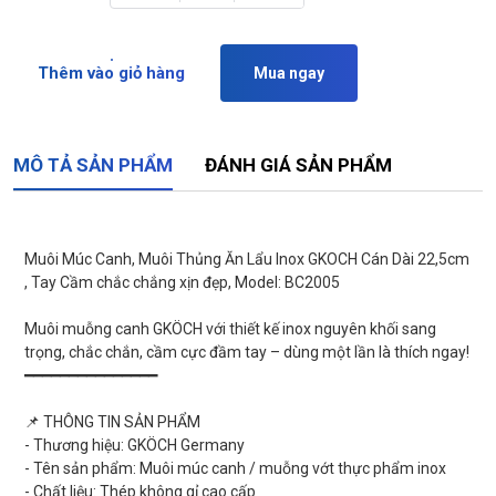
Thêm vào giỏ hàng
Mua ngay
MÔ TẢ SẢN PHẨM
ĐÁNH GIÁ SẢN PHẨM
Muôi Múc Canh, Muôi Thủng Ăn Lẩu Inox GKOCH Cán Dài 22,5cm
, Tay Cầm chắc chắng xịn đẹp, Model: BC2005
Muôi muỗng canh GKÖCH với thiết kế inox nguyên khối sang
trọng, chắc chắn, cầm cực đầm tay – dùng một lần là thích ngay!
━━━━━━━━━━━━━━━
📌 THÔNG TIN SẢN PHẨM
- Thương hiệu: GKÖCH Germany
- Tên sản phẩm: Muôi múc canh / muỗng vớt thực phẩm inox
- Chất liệu: Thép không gỉ cao cấp