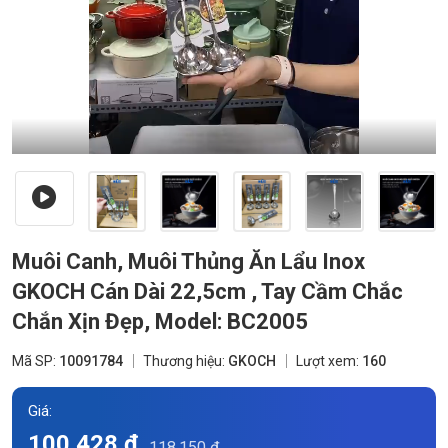
Muôi Canh, Muôi Thủng Ăn Lẩu Inox
GKOCH Cán Dài 22,5cm , Tay Cầm Chắc
Chắn Xịn Đẹp, Model: BC2005
Mã SP:
10091784
Thương hiệu:
GKOCH
Lượt xem:
160
Giá:
100.428 đ
118.150 đ