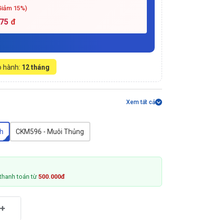
Giảm 15%)
375
đ
 hành:
12 tháng
Xem tất cả
h
CKM596 - Muôi Thủng
thanh toán từ
500.000đ