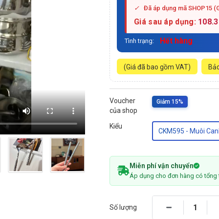
✓
Đã áp dụng mã SHOP15 (
Giá sau áp dụng:
108.
Hết hàng
Tình trạng:
(Giá đã bao gồm VAT)
Bảo
Voucher
Giảm 15%
của shop
Kiểu
CKM595 - Muôi Can
Miễn phí vận chuyển
Áp dụng cho đơn hàng có tổng 
Số lượng