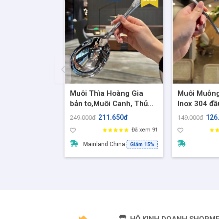
Muôi Thìa Hoàng Gia
Muôi Muỗn
bản to,Muôi Canh, Thủng
Inox 304 đầ
Inox Cao cấp 18/10 Sang
dày dặn và 
211.650đ
126
249.000đ
149.000đ
Xịn Đẹp
OYTTON O
Đã xem 91
Mainland China
Giảm 15%
HỘ KINH DOANH SHOPM