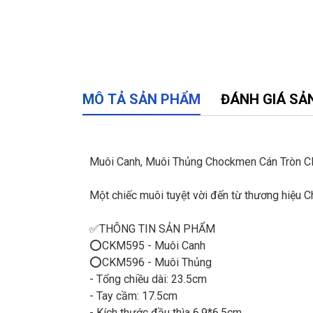
MÔ TẢ SẢN PHẨM
ĐÁNH GIÁ SẢ
Muôi Canh, Muôi Thủng Chockmen Cán Tròn 
Một chiếc muôi tuyệt vời đến từ thương hiệu 
✅THÔNG TIN SẢN PHẨM
⭕CKM595 - Muôi Canh
⭕CKM596 - Muôi Thủng
- Tổng chiều dài: 23.5cm
- Tay cầm: 17.5cm
- Kích thước đầu thìa 6.9*6.5cm