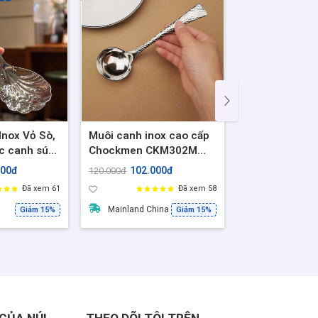
nox Vỏ Sò,
Muôi canh inox cao cấp
Muôi Canh Trơ
c canh súp
Chockmen CKM302M
Nga Chockme
220 model:
-19cm, Đẹp và sang
Muôi Canh Ino
000đ
102.000đ
161.5
120.000đ
190.000đ
Đã xem 61
Đã xem 58
Mainland China
Mainland Chi
Giảm 15%
Giảm 15%