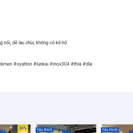
ối, dễ lau chùi, không có kẽ hở
24%
Yêu thích
Yêu thích
GIẢM