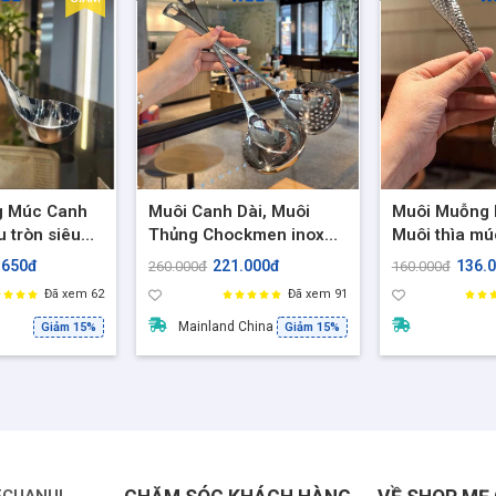
g Múc Canh
Muôi Canh Dài, Muôi
Muôi Muỗng I
u tròn siêu
Thủng Chockmen inox
Muôi thìa mú
xịn đẹp
cao cấp 18/10
inox 18/10 N
.650đ
221.000đ
136.
260.000đ
160.000đ
YT-AL325MC
NK-AL220S
Đã xem 62
Đã xem 91
Mainland China
Giảm 15%
Giảm 15%
ECUANUI