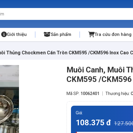
Giới thiệu
Sản phẩm
Tra cứu đơn hàng
uôi Thủng Chockmen Cán Tròn CKM595 /CKM596 Inox Cao C
Muôi Canh, Muôi 
CKM595 /CKM596 I
Mã SP:
10062401
Thương hiệu:
C
Giá:
108.375 đ
127.50