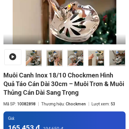
Muôi Canh Inox 18/10 Chockmen Hình
Quả Táo Cán Dài 30cm – Muôi Trơn & Muôi
Thủng Cán Dài Sang Trọng
Mã SP:
10082898
Thương hiệu:
Chockmen
Lượt xem:
53
Giá:
165.453 đ
194.650 đ