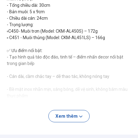
- Tổng chiều dài: 30cm
- Bản muôi: 5 x 9cm
- Chiều dài cán: 24cm
- Trọng lượng:
▫️C450- Muôi trơn (Model: CKM-AL450S) – 172g
▫️ C451 - Muôi thủng (Model: CKM-AL451LS) – 166g
✅ Ưu điểm nổi bật:
- Tạo hình quả táo độc đáo, tinh tế – điểm nhấn decor nổi bật
trong gian bếp
- Cán dài, cầm chắc tay – dễ thao tác, không nóng tay
- Bề mặt inox nhẵn mịn, sáng bóng, dễ vệ sinh, không bám màu
thực phẩm
- Inox 316 chịu nhiệt, không phản ứng với đồ ăn, đặc biệt phù hợp
với nhà có trẻ nhỏ hoặc người kỹ tính
Xem thêm
✅ Ứng dụng:
- Dùng để múc canh, súp, chè, nước hầm