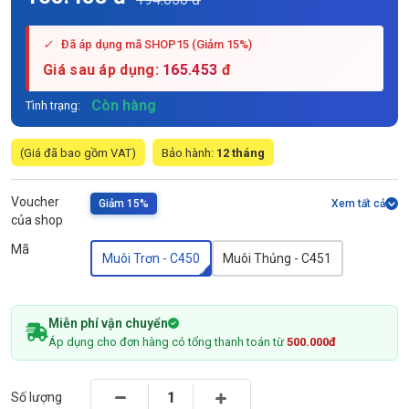
✓
Đã áp dụng mã SHOP15 (Giảm 15%)
Giá sau áp dụng:
165.453
đ
Còn hàng
Tình trạng:
(Giá đã bao gồm VAT)
Bảo hành:
12 tháng
Voucher
Giảm 15%
Xem tất cả
của shop
Mã
Muôi Trơn - C450
Muôi Thủng - C451
Miễn phí vận chuyển
Áp dụng cho đơn hàng có tổng thanh toán từ
500.000đ
Số lượng