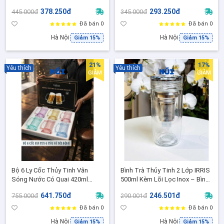
Nước/Cocktail Sang Trọng -
- Khay Úp Thức Ăn Xếp Tầng
378.250đ
293.250đ
445.000đ
345.000đ
60201
Chống Bụi, Côn Trùng 80026
Đã bán 0
Đã bán 0
Hà Nội
Hà Nội
Giảm 15%
Giảm 15%
21%
17%
Yêu thích
Yêu thích
GIẢM
GIẢM
Bộ 6 Ly Cốc Thủy Tinh Vân
Bình Trà Thủy Tinh 2 Lớp IRRIS
Sóng Nước Có Quai 420ml
500ml Kèm Lõi Lọc Inox – Bình
CRISTA HOME - Cốc Vân Sóng
Pha Trà, Detox, Cold Brew
641.750đ
246.501đ
755.000đ
290.001đ
Giữ Lạnh Tốt, Dày Dặn Cao Cấp
60247
Đã bán 0
Đã bán 0
Hà Nội
Hà Nội
Giảm 15%
Giảm 15%