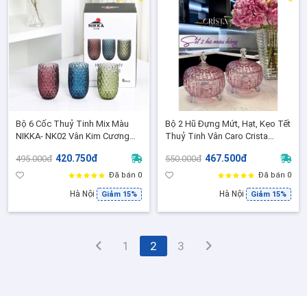
Bộ 6 Cốc Thuỷ Tinh Mix Màu
Bộ 2 Hũ Đựng Mứt, Hạt, Kẹo Tết
NIKKA- NK02 Vân Kim Cương
Thuỷ Tinh Vân Caro Crista
Nổi, Decor Sang Trọng, Dùng
Home, Dung tích 790ml, Trang
420.750đ
467.500đ
495.000đ
550.000đ
Được Máy Rửa Bát
Trí Bàn Trà Tiệc Sang Trọng
Đã bán 0
Đã bán 0
Hà Nội
Hà Nội
Giảm 15%
Giảm 15%
1
2
3