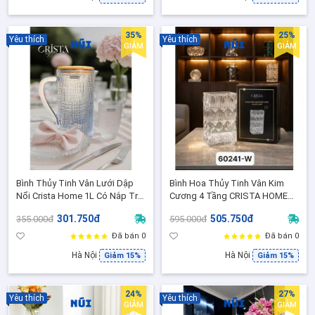
35%
25%
Yêu thích
Yêu thích
GIẢM
GIẢM
Bình Thủy Tinh Vân Lưới Dập
Bình Hoa Thủy Tinh Vân Kim
Nổi Crista Home 1L Có Nắp Tre
Cương 4 Tầng CRISTA HOME
– Bình Đựng Nước, Bình Decor
Nhiều Màu Decor Đẹp Sang
301.750đ
505.750đ
355.000đ
595.000đ
Sang Trọng
Trọng - 60241
Đã bán 0
Đã bán 0
Hà Nội
Hà Nội
Giảm 15%
Giảm 15%
24%
27%
Yêu thích
Yêu thích
GIẢM
GIẢM