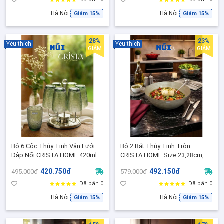
Hà Nội
Hà Nội
Giảm 15%
Giảm 15%
28%
23%
Yêu thích
Yêu thích
GIẢM
GIẢM
Bộ 6 Cốc Thủy Tinh Vân Lưới
Bộ 2 Bát Thủy Tinh Tròn
Dập Nổi CRISTA HOME 420ml –
CRISTA HOME Size 23,28cm,
Cốc Uống Nước/Trà/Café Sang
Đựng Salad Decor món ăn
420.750đ
492.150đ
495.000đ
579.000đ
Trọng ( 60209-G-Màu Xanh Lá)
sang đẹp 60228
Đã bán 0
Đã bán 0
Hà Nội
Hà Nội
Giảm 15%
Giảm 15%