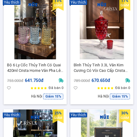
15%
17%
Yêu thích
Yêu thích
GIẢM
GIẢM
Bộ 6 Ly Cốc Thủy Tinh Có Quai
Bình Thủy Tinh 3.3L Vân Kim
420ml Crista Home Vân Pha Lê
Cương Có Vòi Cao Cấp Crista
Nổi cao cấp – Ly uống đẹp
Home, Bình Nước Detox , Trà
641.750đ
670.650đ
755.000đ
789.000đ
sang trọng 60246
Lạnh, Nước Hoa Quả Nhiều Màu
60244
Đã bán 0
Đã bán 0
Hà Nội
Hà Nội
Giảm 15%
Giảm 15%
25%
30%
Yêu thích
Yêu thích
GIẢM
GIẢM