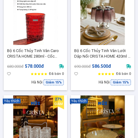
Bộ 6 Cốc Thủy Tinh Vân Caro
Bộ 6 Cốc Thủy Tinh Vân Lưới
CRISTA HOME 280ml - Cốc
Dập Nổi CRISTA HOME 420ml -
Uống Nước/Cocktail / Quà
Dập Nổi Thủ Công, Ly Uống
578.000đ
586.500đ
680.000đ
690.000đ
Tặng Sang Trọng (80046-2-
Nước ( 60209-PU- Màu Tím )
Màu Đỏ Ruby)
Đã bán 0
Đã bán 0
Hà Nội
Hà Nội
Giảm 15%
Giảm 15%
27%
Yêu thích
Yêu thích
GIẢM