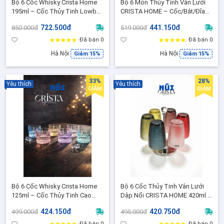
Bộ 6 Cốc Whisky Crista Home
Bộ 6 Món Thủy Tinh Vân Lưới
195ml – Cốc Thủy Tinh Lowball
CRISTA HOME – Cốc/Bát/Đĩa
Sang Trọng, Bàn Tiệc Mix 6
Dập Nổi Trang Trí Bàn Ăn
722.500đ
441.150đ
850.000đ
519.000đ
Màu (60221)
Đã bán 0
Đã bán 0
Hà Nội
Hà Nội
Giảm 15%
Giảm 15%
33%
28%
Yêu thích
Yêu thích
GIẢM
GIẢM
Bộ 6 Cốc Whisky Crista Home
Bộ 6 Cốc Thủy Tinh Vân Lưới
125ml – Cốc Thủy Tinh Cao
Dập Nổi CRISTA HOME 420ml –
Cấp Vân Cắt Sang Trọng Mix 6
Ly Uống Nước/Trà 60209-MIX
424.150đ
420.750đ
499.000đ
495.000đ
Màu (60220)
Màu sắc rực rỡ
Đã bán 0
Đã bán 0