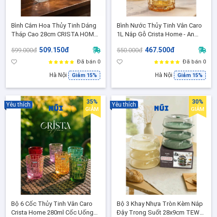
Bình Cắm Hoa Thủy Tinh Dáng
Bình Nước Thủy Tinh Vân Caro
Tháp Cao 28cm CRISTA HOME,
1L Nắp Gỗ Crista Home - An
Nhiều Màu Decor Cao Cấp -
Toàn Chuẩn EU, Trang Trí Bàn
509.150đ
467.500đ
599.000đ
550.000đ
Tặng Kèm 01 Khăn Ren Decor
Ăn, Bàn Khách Sang Trọng -
(60240)
60202
Đã bán 0
Đã bán 0
Hà Nội
Hà Nội
Giảm 15%
Giảm 15%
35%
30%
Yêu thích
Yêu thích
GIẢM
GIẢM
Bộ 6 Cốc Thủy Tinh Vân Caro
Bộ 3 Khay Nhựa Tròn Kèm Nắp
Crista Home 280ml Cốc Uống
Đậy Trong Suốt 28x9cm TEWA