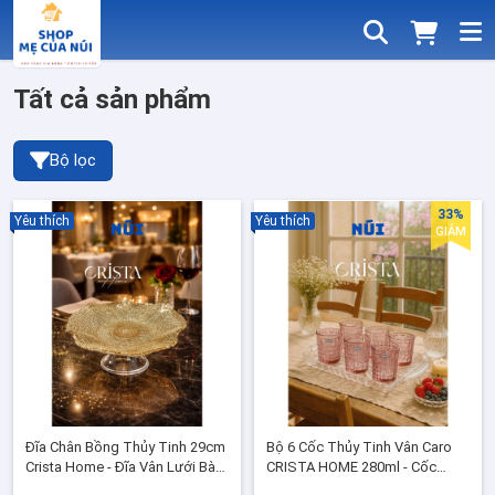
Tất cả sản phẩm
Bộ lọc
33%
Yêu thích
Yêu thích
GIẢM
Đĩa Chân Bồng Thủy Tinh 29cm
Bộ 6 Cốc Thủy Tinh Vân Caro
Crista Home - Đĩa Vân Lưới Bày
CRISTA HOME 280ml - Cốc
Bánh, Hoa Quả, Decor Bàn Tiệc
Uống Nước/Cocktail / Quà