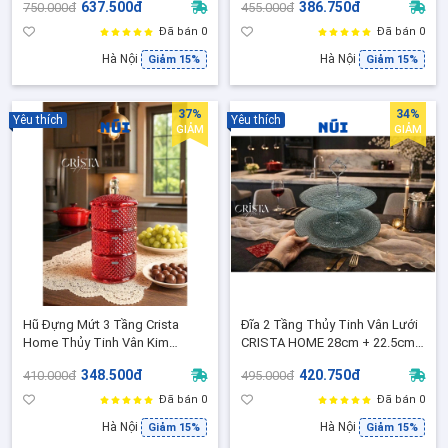
637.500đ
386.750đ
750.000đ
455.000đ
(60219)
Tặng Sang Trọng (60201-P-
Hồng Pastel)
Đã bán 0
Đã bán 0
Hà Nội
Hà Nội
Giảm 15%
Giảm 15%
37%
34%
Yêu thích
Yêu thích
GIẢM
GIẢM
Hũ Đựng Mứt 3 Tầng Crista
Đĩa 2 Tầng Thủy Tinh Vân Lưới
Home Thủy Tinh Vân Kim
CRISTA HOME 28cm + 22.5cm
Cương Cao Cấp - Decor sang
Sang Trọng,Trang trí bàn tiệc,
348.500đ
420.750đ
410.000đ
495.000đ
xịn, Đẹp lung linh
bàn trà, bàn tiếp khách 60224
Đã bán 0
Đã bán 0
Hà Nội
Hà Nội
Giảm 15%
Giảm 15%