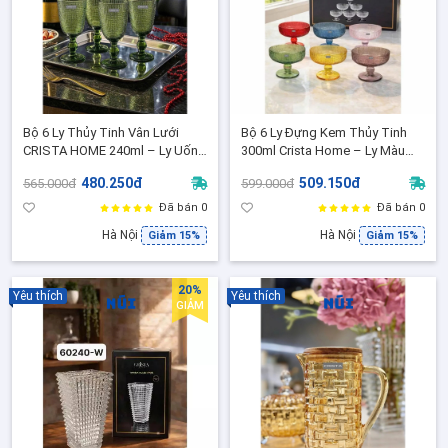
Bộ 6 Ly Thủy Tinh Vân Lưới
Bộ 6 Ly Đựng Kem Thủy Tinh
CRISTA HOME 240ml – Ly Uống
300ml Crista Home – Ly Màu
Nước Ép/Cocktail - Thủy Tinh
Sắc Rực Rỡ Trang Trí, Ăn Kem,
480.250đ
509.150đ
565.000đ
599.000đ
Cao Cấp - 60200
Sữa Chua, Trái Cây 60234
Đã bán 0
Đã bán 0
Hà Nội
Hà Nội
Giảm 15%
Giảm 15%
20%
Yêu thích
Yêu thích
GIẢM