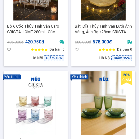
Bộ 6 Cốc Thủy Tinh Vân Caro
Bát, Đĩa Thủy Tinh Vân Lưới Ánh
CRISTA HOME 280ml - Cốc
Vàng, Ánh Bạc 28cm CRISTA
Uống Nước/Cocktail / Quà
HOME, Bát Salad/Trái Cây Cao
420.750đ
578.000đ
495.000đ
680.000đ
Tặng Sang Trọng (80046-6-
Cấp Decor Bàn Tiệc
Màu Trong Suốt)
Đã bán 0
Đã bán 0
Hà Nội
Hà Nội
Giảm 15%
Giảm 15%
20%
Yêu thích
Yêu thích
GIẢM