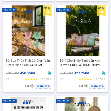
31%
41%
Yêu thích
Yêu thích
GIẢM
GIẢM
Bộ 6 Ly Thủy Tinh Có Chân Vân
Bộ 4 Cốc Thủy Tinh Vân Kim
Kim Cương CRISTA HOME
Cương CRISTA HOME 300ml
300ml Cao Cấp – Mix Màu
Cao Cấp - Lấp Lánh, Sang
458.150đ
327.250đ
539.000đ
384.999đ
Pastel, Chính Hãng 60222-MIX
Trọng, Chính Hãng
Đã bán 0
Đã bán 0
Hà Nội
Hà Nội
Giảm 15%
Giảm 15%
Yêu thích
Yêu thích