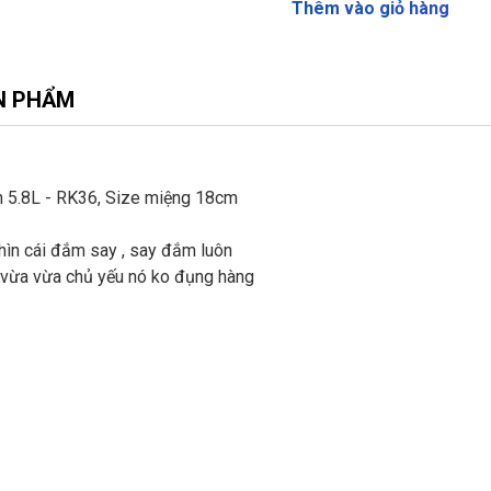
Thêm vào giỏ hàng
N PHẨM
5.8L - RK36, Size miệng 18cm
nhìn cái đắm say , say đắm luôn
 vừa vừa chủ yếu nó ko đụng hàng