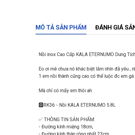
MÔ TẢ SẢN PHẨM
ĐÁNH GIÁ SẢ
Nồi inox Cao Cấp KALA ETERNUMO Dung Tích 
Eo ơi mê chưa nó khác biệt lắm nhìn đã yêu , 
1 em nồi thành cũng cao có thể luộc đc em gà
Mà chỉ có mấy em thôi ah
🅾️RK36 - Nồi KALA ETERNUMO 5.8L
✅ THÔNG TIN SẢN PHẨM:
- Đường kính miệng 18cm,
- Đường kính thân rộng nhất 23cm,