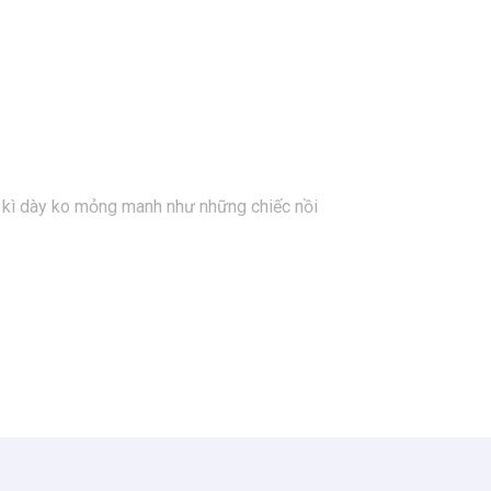
ực kì dày ko mỏng manh như những chiếc nồi
o #noiham #noisizeto #size30 #NOIKALA