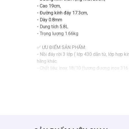
- Cao 19cm,
- Đường kính đáy 17.3cm,
- Dày 0.8mm
- Dung tích 5.8L
- Trọng lượng 1.66kg
✅ ƯU ĐIỂM SẢN PHẨM:
- Nồi đáy rời 3 lớp ( lớp 430 dẫn từ, lớp hợp
hãng khác.
- Chất liệu: inox 18/10 (tương đương inox 316 
#noiluocga #noiinox #noichockmen #noilau 