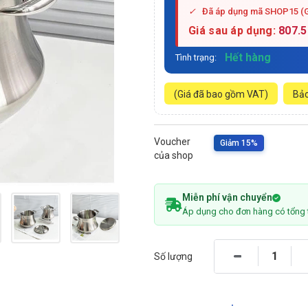
✓
Đã áp dụng mã SHOP15 (
Giá sau áp dụng:
807.
Hết hàng
Tình trạng:
(Giá đã bao gồm VAT)
Bảo
Voucher
Giảm 15%
của shop
Miễn phí vận chuyển
Áp dụng cho đơn hàng có tổng 
Số lượng