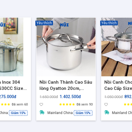
Yêu thích
Yêu thích
 Inox 304
Nồi Canh Thành Cao Sâu
Nồi Canh Ch
G30CC Size
lòng Oyatton 20cm,
Cao Cấp Siz
tích 14L –
O278, Nồi inox cao cấp
nồi hầm kho t
275.000đ
1.402.500đ
892
1.650.000đ
1.050.000đ
hù hợp mọi
18/10 đúc liền nguyên
nồi bếp từ
Đã xem 60
Đã xem 93
khối
China
Mainland China
Mainland C
Giảm 15%
Giảm 15%