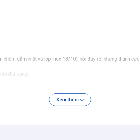
 kim nhôm dẫn nhiệt và lớp inox 18/10), nồi đáy rời nhưng thành c
nội địa trung)
#lunkai #oyatton #shopmecuanui #noiinox304 #inox316 #noit
Xem thêm