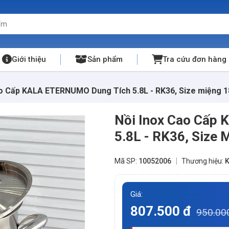
Giới thiệu
Sản phẩm
Tra cứu đơn hàng
ao Cấp KALA ETERNUMO Dung Tích 5.8L - RK36, Size miệng 
Nồi Inox Cao Cấp
5.8L - RK36, Size
Mã SP:
10052006
Thương hiệu:
K
Giá:
807.500 đ
950.00