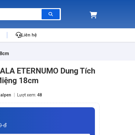
Liên hệ
18cm
 KALA ETERNUMO Dung Tích
 Miệng 18cm
alpen
Lượt xem:
48
0 đ