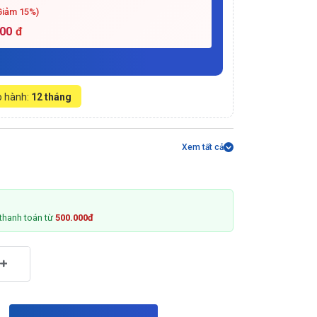
Giảm 15%)
500
đ
 hành:
12 tháng
Xem tất cả
thanh toán từ
500.000đ