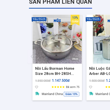
SẢN PHẨM LIÊN QUAN
13%
Yêu thích
Yêu thích
GIẢM
Nồi Lẩu Borman Home
Nồi Luộc Gà
Size 28cm BH-28SH
Arber AB-L
Inox 18/10 Đúc Liền Khối
30cm, Dung 
1.147.500đ
1.
1.350.000đ
1.500.000đ
3 Lớp, Dung Tích 6L -
Nồi 3 Đáy p
Đã xem 75
BH201
loại bếp
Mainland China
Mainland 
Giảm 15%