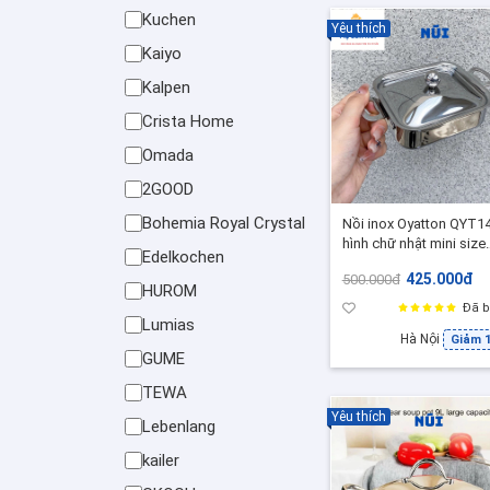
Kuchen
Yêu thích
Kaiyo
Kalpen
Crista Home
Omada
2GOOD
Bohemia Royal Crystal
Nồi inox Oyatton QYT1
hình chữ nhật mini size
Edelkochen
12x10 cm, inox cao cấp
425.000đ
500.000đ
HUROM
Đã b
Lumias
Hà Nội
Giảm 
GUME
TEWA
Yêu thích
Lebenlang
kailer