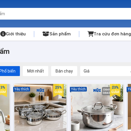
Giới thiệu
Sản phẩm
Tra cứu đơn hàng
hẩm
Phổ biến
Mới nhất
Bán chạy
Giá
13%
25%
23%
Yêu thích
Yêu thích
Yê
IẢM
GIẢM
GIẢM