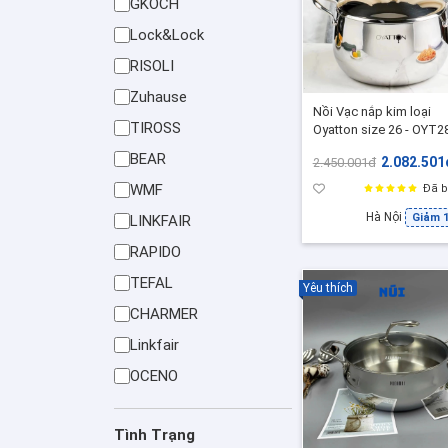
GKOCH
Lock&Lock
RISOLI
Zuhause
Nồi Vạc nắp kim loại
TIROSS
Oyatton size 26 - OYT2
Dung tích 9L ,Nồi inox 
BEAR
2.082.501
2.450.001đ
cấp bếp từ luộc gà
WMF
Đã b
Hà Nội
Giảm 
LINKFAIR
RAPIDO
TEFAL
Yêu thích
CHARMER
Linkfair
OCENO
Tình Trạng