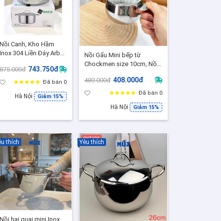
Nồi Canh, Kho Hầm
Inox 304 Liền Đáy Arber
Nồi Gấu Mini bếp từ
Size 18,20,24 - Nồi Đúc
Chockmen size 10cm, Nồi
743.750đ
875.000đ
3 Lớp Cao Cấp Dùng
vừa là bát đựng đồ ăn rất
Mọi Loại Bếp
408.000đ
480.000đ
xinh CKM231
Đã bán 0
Đã bán 0
Hà Nội
Giảm 15%
Hà Nội
Giảm 15%
u thích
Yêu thích
Nồi hai quai mini Inox