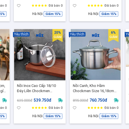
ZD3L22T]
án 0
Đã bán 0
Đã bán 0
Hà Nội
Hà Nội
15%
Giảm 15%
Giảm 15%
20%
6%
Yêu thích
Yêu thích
Yê
GIẢM
GIẢM
0cm,
Nồi Inox Cao Cấp 18/10
Nồi Canh, Kho Hầm
gỉ
Đáy Liền Chockmen
Chockmen Size 16,18cm
CKM107 size 14x12cm,
Thành Cao Inox 18/10 Đúc
539.750đ
760.750đ
635.000đ
895.000đ
Dùng được cho các loại
liền khối 3 lớp siêu dày dặn
bếp
, Phù hợp mọi bếp
án 0
Đã bán 0
Đã bán 0
Hà Nội
Hà Nội
15%
Giảm 15%
Giảm 15%