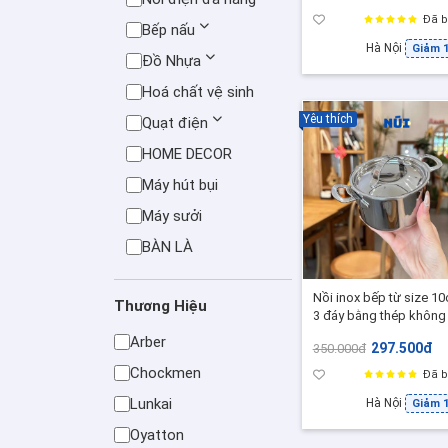
Đã b
Bếp nấu
Hà Nội
Giảm 
Đồ Nhựa
Hoá chất vệ sinh
Yêu thích
Quạt điện
HOME DECOR
Máy hút bụi
Máy sưởi
BÀN LÀ
Nồi inox bếp từ size 1
Thương Hiệu
3 đáy bằng thép không 
18/10 RK49
Arber
297.500đ
350.000đ
Chockmen
Đã b
Lunkai
Hà Nội
Giảm 
Oyatton