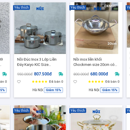
Yêu thích
Yêu thích
Yê
49
Nồi Đúc Inox 3 Lớp Liền
Nồi inox liền khối
Đáy Kaiyo KIC Size
Chockmen size 20cm có
18,20,22 Inox 18/10, Bền
nắp kính CKM91, Nồi Rang
807.500đ
680.000đ
950.000đ
800.000đ
Đẹp – Dùng Được Mọi Loại
Thịt, Rim Tôm...
Bếp
án 0
Đã bán 0
Đã bán 0
Hà Nội
Hà Nội
15%
Giảm 15%
Giảm 15%
Yêu thích
Yêu thích
Yê