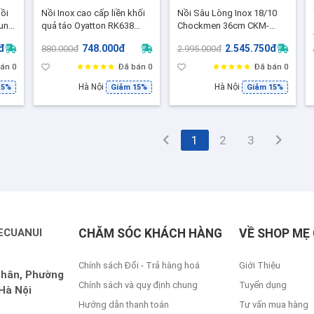
ồi
Nồi Inox cao cấp liền khối
Nồi Sâu Lòng Inox 18/10
ung
quả táo Oyatton RK638
Chockmen 36cm CKM-
ao
Pdermai size 20cm
ZD3L36W - Đúc liền 3 Lớp
đ
748.000đ
2.545.750đ
880.000đ
2.995.000đ
Lý Tưởng Cho Rang Xào,
Ninh Hầm - C247
án 0
Đã bán 0
Đã bán 0
Hà Nội
Hà Nội
15%
Giảm 15%
Giảm 15%
1
2
3
ECUANUI
CHĂM SÓC KHÁCH HÀNG
VỀ SHOP MẸ 
Chính sách Đổi - Trả hàng hoá
Giới Thiệu
Nhân, Phường
Chính sách và quy định chung
Tuyển dụng
Hà Nội
Hướng dẫn thanh toán
Tư vấn mua hàng