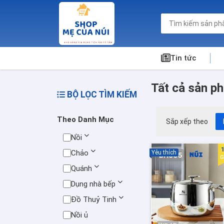
Tin tức
Tất cả sản p
BỘ LỌC TÌM KIẾM
Theo Danh Mục
Sắp xếp theo
Nồi
Chảo
Yêu thích
G
Quánh
Dụng nhà bếp
Đồ Thuỷ Tinh
Nồi ủ