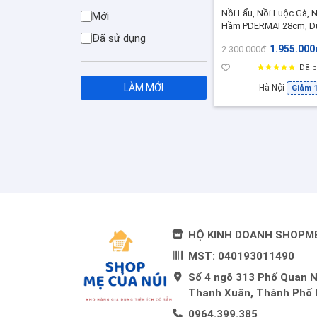
Nồi Lẩu, Nồi Luộc Gà, N
Mới
Hầm PDERMAI 28cm, D
Đã sử dụng
tích 6L - RK201, Inox C
1.955.000
2.300.000đ
Cấp 18/10 Đúc Nguyên
Khối
Đã b
LÀM MỚI
Hà Nội
Giảm 
HỘ KINH DOANH SHOPM
MST: 040193011490
Số 4 ngõ 313 Phố Quan 
Thanh Xuân, Thành Phố 
0964.399.385