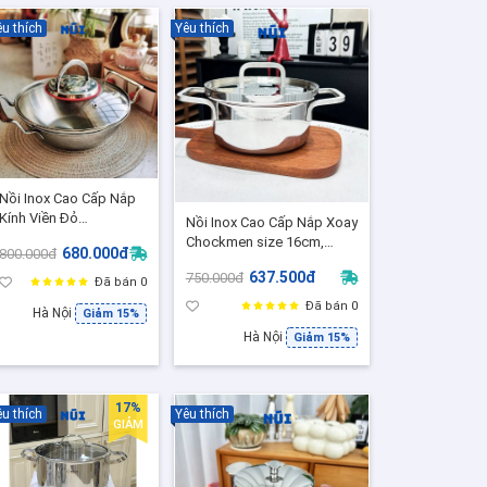
u thích
Yêu thích
Nồi Inox Cao Cấp Nắp
Kính Viền Đỏ
Nồi Inox Cao Cấp Nắp Xoay
SHARNEED 2 Quai size
Chockmen size 16cm,
680.000đ
800.000đ
20, 24cm - Nấu Canh,
CKM255 Đúc Nguyên khối
xào, rim tiện lợi
637.500đ
750.000đ
3 lớp
Đã bán 0
Đã bán 0
Hà Nội
Giảm 15%
Hà Nội
Giảm 15%
17%
u thích
Yêu thích
GIẢM