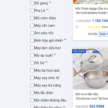
Đồ gang
Nồi Chiên Ngập Dầu In
Pha Lê
18/10 BORMAN HOME 
14cm Có Giỏ Chiên Lọc
Nồi cơm điện
1.104.150
1.299.000đ
Dầu 1.8L - BH505
Máy vắt cam
Đã b
Ấm siêu tốc
Hà Nội
Giảm 
Bình hộp giữ nhiệt
Máy làm sữa hạt
Yêu thích
Nồi áp suất
Đồ Sứ
Máy ép hoa quả
Máy say sinh tố
Máy xay đa năng
Nồi lẩu điện
Nồi inox liền đáy
Chockmen size 18/22
Nồi chiên không dầu
nấu lẩu súp mì canh nồi
552.500đ
650.000đ
bếp từ bằng inox 18/10
Nồi điện đa năng