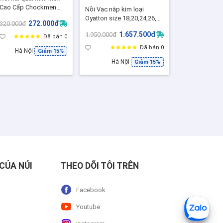
Cao Cấp Chockmen
Nồi Vạc nắp kim loại
CKM16 size 13x9cm,
Oyatton size 18,20,24,26,28
272.000đ
320.000đ
Có nắp kính , Dùng
,Nồi canh inox cao cấp bếp
được mọi loại bếp
1.657.500đ
1.950.000đ
từ, Nồi luộc gà
Đã bán 0
Đã bán 0
Hà Nội
Giảm 15%
Hà Nội
Giảm 15%
CỦA NÚI
THEO DÕI TÔI TRÊN
Facebook
Youtube