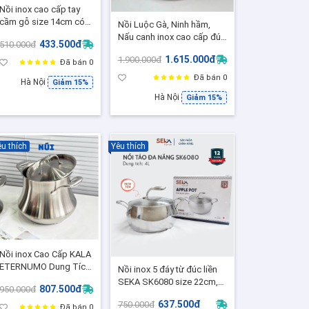
Nồi inox cao cấp tay
cầm gỗ size 14cm có
Nồi Luộc Gà, Ninh hầm,
nắp - RK806, Nồi nấu
Nấu canh inox cao cấp đúc
433.500đ
510.000đ
cháo quấy bột, nấu sốt
liền khối Bossd BSD51
1.615.000đ
1.900.000đ
size 26 DT 8L,Phù hợp mọi
Đã bán 0
bếp
Đã bán 0
Hà Nội
Giảm 15%
Hà Nội
Giảm 15%
u thích
Yêu thích
Nồi inox Cao Cấp KALA
ETERNUMO Dung Tích
Nồi inox 5 đáy từ đúc liền
5.8L - RK36, Size miệng
SEKA SK6080 size 22cm,
807.500đ
950.000đ
18cm
Dung Tích 4L Nồi inox Bếp
637.500đ
750.000đ
Từ
Đã bán 0