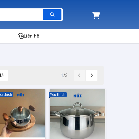
Liên hệ
1
/3
u thích
Yêu thích