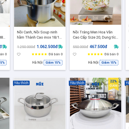
Nồi Canh, Nồi Soup ninh
Nồi Tráng Men Hoa Văn
88
hầm Thành Cao inox 18/10
Cao Cấp Size 20, Dung tích
cao
Chockmen Size 20 -
3L, Phù hợp mọi loại bếp
đ
1.062.500đ
467.500đ
1.250.000đ
550.000đ
CKM196, Dung tích 3,5L
án 0
Đã bán 0
Đã bán 0
Hà Nội
Hà Nội
15%
Giảm 15%
Giảm 15%
22%
Yêu thích
Yêu thích
Yê
GIẢM