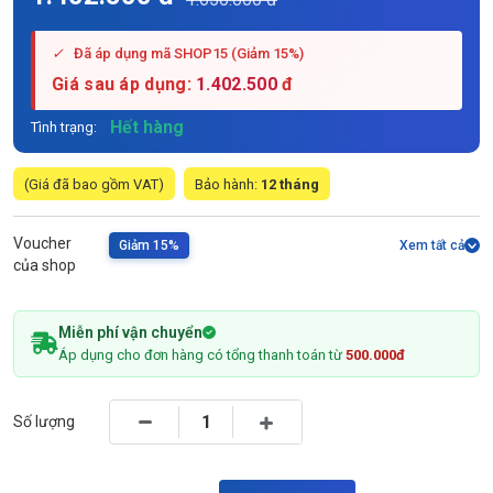
✓
Đã áp dụng mã SHOP15 (Giảm 15%)
Giá sau áp dụng:
1.402.500
đ
Hết hàng
Tình trạng:
(Giá đã bao gồm VAT)
Bảo hành:
12 tháng
Voucher
Giảm 15%
Xem tất cả
của shop
Miễn phí vận chuyển
Áp dụng cho đơn hàng có tổng thanh toán từ
500.000đ
Số lượng