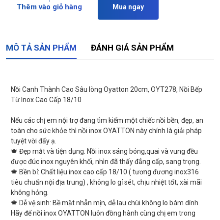
Thêm vào giỏ hàng
Mua ngay
MÔ TẢ SẢN PHẨM
ĐÁNH GIÁ SẢN PHẨM
Nồi Canh Thành Cao Sâu lòng Oyatton 20cm, OYT278, Nồi Bếp
Từ Inox Cao Cấp 18/10
Nếu các chị em nội trợ đang tìm kiếm một chiếc nồi bền, đẹp, an
toàn cho sức khỏe thì nồi inox OYATTON này chính là giải pháp
tuyệt vời đấy ạ.
🍁 Đẹp mắt và tiện dụng: Nồi inox sáng bóng,quai và vung đều
được đúc inox nguyên khối, nhìn đã thấy đẳng cấp, sang trọng.
🍁 Bền bỉ: Chất liệu inox cao cấp 18/10 ( tương đương inox316
tiêu chuẩn nội địa trung) , không lo gỉ sét, chịu nhiệt tốt, xài mãi
không hỏng.
🍁 Dễ vệ sinh: Bề mặt nhẵn mịn, dễ lau chùi không lo bám dính.
Hãy để nồi inox OYATTON luôn đồng hành cùng chị em trong