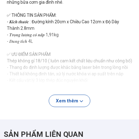
những bữa cơm gia đình nhé.
✅ THÔNG TIN SẢN PHẨM:
- 𝑲𝒊́𝒄𝒉 𝒕𝒉𝒖̛𝒐̛́𝒄 : Đường kính 20cm x Chiều Cao 12cm x Độ Dày
Thành 2.8mm
- 𝑻𝒓𝒐̣𝒏𝒈 𝒍𝒖̛𝒐̛̣𝒏𝒈 𝒄𝒐́ 𝒏𝒂̆́𝒑 1,91kg
- 𝑫𝒖𝒏𝒈 𝒕𝒊́𝒄𝒉 4L
✅ ƯU ĐIỂM SẢN PHẨM
Thép không gỉ 18/10 ( luôn cam kết chất liệu chuẩn như công bố)
- Thang đo định lượng được khắc bằng laser bên trong lòng nồi
- Thiết kế không đinh tán, xử lý nước khóa vi ap suất trên nắp
- Kết cấu vật lý 3 lớp thép đúc nguyên khối:
+ lớp ngoài là thép từ tính 430
+ lớp giữa là nhôm dẫn nhiệt
+ lớp trong là thép không gỉ 18/10
Xem thêm
- Thân thép được tích hợp với ba lớ thép composite, có thể làm
nóng đều và truyền nhiệt nhanh chóng
- Nồi được đúc nguyên khối giúp giữ nhiệt tốt hơn, nấu thức ăn
nhanh chóng và tiết kiệm thời gian.
SẢN PHẨM LIÊN QUAN