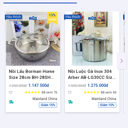
#noiluocga #noiinox #noichockmen #noilau #lunkai #oyatton
#shopmecuanui #noiinox304 #inox316 #noito #noiham
13%
Yêu thích
Yêu thích
Yê
GIẢM
Nồi Lẩu Borman Home
Nồi Luộc Gà Inox 304
Size 28cm BH-28SH
Arber AB-LG30CC Size
Inox 18/10 Đúc Liền
30cm, Dung tích 14L –
1.147.500đ
1.275.000đ
1.350.000đ
1.500.000đ
Khối 3 Lớp, Dung Tích
Nồi 3 Đáy phù hợp mọi
Đã xem 76
Đã xem 60
6L - BH201
loại bếp
Mainland China
Mainland China
Giảm 15%
Giảm 15%