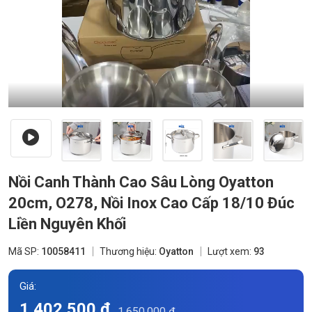
Nồi Canh Thành Cao Sâu Lòng Oyatton
20cm, O278, Nồi Inox Cao Cấp 18/10 Đúc
Liền Nguyên Khối
Mã SP:
10058411
Thương hiệu:
Oyatton
Lượt xem:
93
Giá:
1.402.500 đ
1.650.000 đ