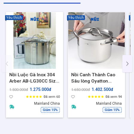
Yêu thích
Yêu thích
Yê
Nồi Luộc Gà Inox 304
Nồi Canh Thành Cao
Arber AB-LG30CC Size
Sâu lòng Oyatton
30cm, Dung tích 14L –
20cm, O278, Nồi inox
1.275.000đ
1.402.500đ
1.500.000đ
1.650.000đ
Nồi 3 Đáy phù hợp mọi
cao cấp 18/10 đúc liền
Đã xem 60
Đã xem 94
loại bếp
nguyên khối
Mainland China
Mainland China
Giảm 15%
Giảm 15%