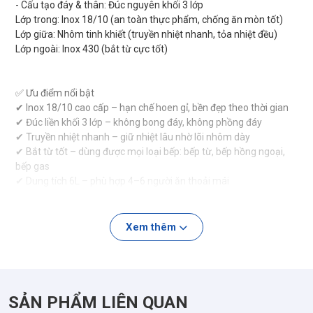
- Cấu tạo đáy & thân: Đúc nguyên khối 3 lớp
Lớp trong: Inox 18/10 (an toàn thực phẩm, chống ăn mòn tốt)
Lớp giữa: Nhôm tinh khiết (truyền nhiệt nhanh, tỏa nhiệt đều)
Lớp ngoài: Inox 430 (bắt từ cực tốt)
✅ Ưu điểm nổi bật
✔ Inox 18/10 cao cấp – hạn chế hoen gỉ, bền đẹp theo thời gian
✔ Đúc liền khối 3 lớp – không bong đáy, không phồng đáy
✔ Truyền nhiệt nhanh – giữ nhiệt lâu nhờ lõi nhôm dày
✔ Bắt từ tốt – dùng được mọi loại bếp: bếp từ, bếp hồng ngoại,
bếp gas
✔ Dung tích 6L – phù hợp 4–6 người ăn thoải mái
✔ Thiết kế dáng thấp, lòng rộng – dễ gắp đồ, dễ bày biện trên bàn
tiệc
Xem thêm
✅ Ứng dụng
- Nấu lẩu gia đình, lẩu hải sản, lẩu gà, lẩu Thái…
- Nấu canh, hầm xương, nấu cháo dung tích lớn
SẢN PHẨM LIÊN QUAN