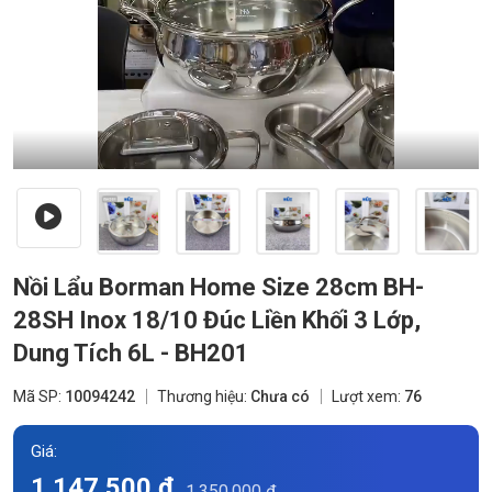
Nồi Lẩu Borman Home Size 28cm BH-
28SH Inox 18/10 Đúc Liền Khối 3 Lớp,
Dung Tích 6L - BH201
Mã SP:
10094242
Thương hiệu:
Chưa có
Lượt xem:
76
Giá:
1.147.500 đ
1.350.000 đ