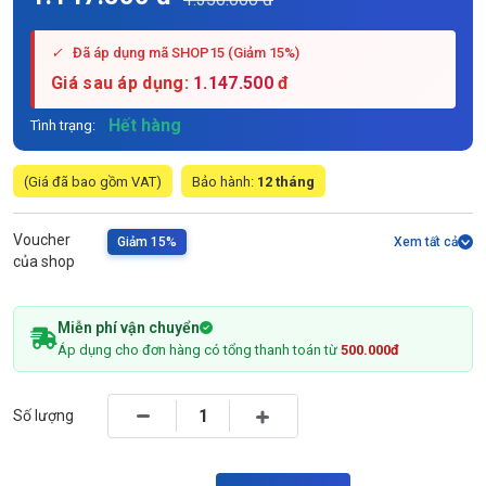
✓
Đã áp dụng mã SHOP15 (Giảm 15%)
Giá sau áp dụng:
1.147.500
đ
Hết hàng
Tình trạng:
(Giá đã bao gồm VAT)
Bảo hành:
12 tháng
Voucher
Giảm 15%
Xem tất cả
của shop
Miễn phí vận chuyển
Áp dụng cho đơn hàng có tổng thanh toán từ
500.000đ
Số lượng