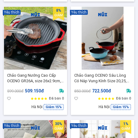
8%
Yêu thích
Yêu thích
GIẢM
Chảo Gang Nướng Cao Cấp
Chảo Gang OCENO Sâu Lòng
OCENO GR26A, size 26x2.9cm,
Có Nắp Vung Kính Size 20,25,
Chảo gang nướng BBQ bếp từ
Chảo Gang Tráng Men Dùng
509.150đ
722.500đ
599.000đ
850.000đ
trên bếp từ được
Đã bán 0
Đã bán 0
Hà Nội
Hà Nội
Giảm 15%
Giảm 15%
30%
1%
Yêu thích
Yêu thích
GIẢM
GIẢM