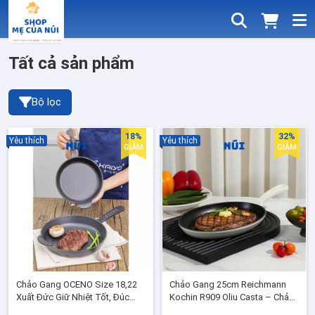
Tất cả sản phẩm
Bộ lọc
18%
32%
Yêu thích
Yêu thích
GIẢM
GIẢM
Chảo Gang OCENO Size 18,22
Chảo Gang 25cm Reichmann
Xuất Đức Giữ Nhiệt Tốt, Đúc
Kochin R909 Oliu Casta – Chảo
Nguyên Khối Dùng Bếp Từ Gas
Gang Đúc enamel nướng steak,