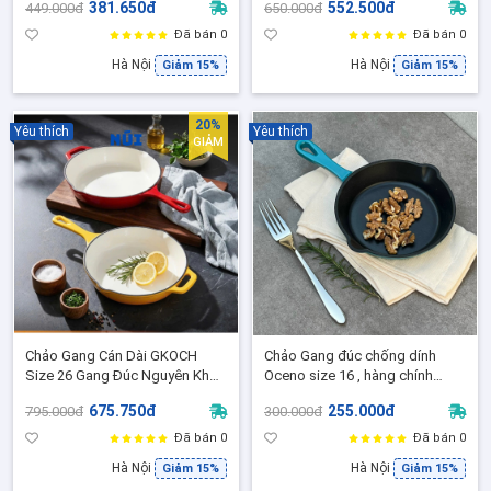
381.650đ
552.500đ
449.000đ
650.000đ
Lò Nướng
áp chảo cao cấp, RK-AL909P25
Đã bán 0
Đã bán 0
Hà Nội
Hà Nội
Giảm 15%
Giảm 15%
20%
Yêu thích
Yêu thích
GIẢM
Chảo Gang Cán Dài GKOCH
Chảo Gang đúc chống dính
Size 26 Gang Đúc Nguyên Khối
Oceno size 16 , hàng chính
DISA, Phủ Men Ceramic 3 Lớp,
hãng
675.750đ
255.000đ
795.000đ
300.000đ
Phù Hợp Mọi Loại bếp, Lò
Nướng - FR26H
Đã bán 0
Đã bán 0
Hà Nội
Hà Nội
Giảm 15%
Giảm 15%