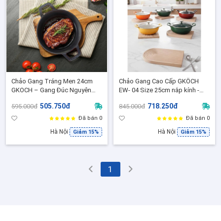
Chảo Gang Tráng Men 24cm
Chảo Gang Cao Cấp GKÖCH
GKOCH – Gang Đúc Nguyên
EW- 04 Size 25cm nắp kính -
Khối, Dùng Mọi Loại Bếp, Giữ
Tỏa nhiệt đều, chống bám dính,
505.750đ
718.250đ
595.000đ
845.000đ
Nhiệt Lâu, EFP-08B
phù hợp mọi loại bếp
Đã bán 0
Đã bán 0
Hà Nội
Hà Nội
Giảm 15%
Giảm 15%
1