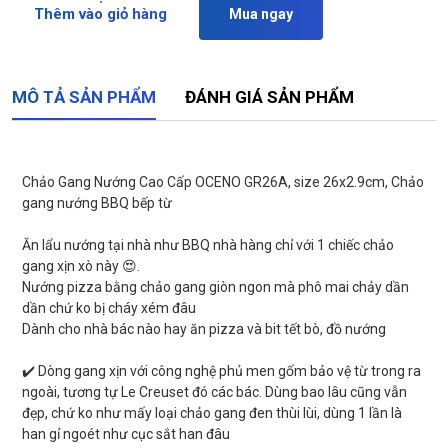
Thêm vào giỏ hàng
Mua ngay
MÔ TẢ SẢN PHẨM
ĐÁNH GIÁ SẢN PHẨM
Chảo Gang Nướng Cao Cấp OCENO GR26A, size 26x2.9cm, Chảo
gang nướng BBQ bếp từ
Ăn lẩu nướng tại nhà như BBQ nhà hàng chỉ với 1 chiếc chảo
gang xịn xò này 😍.
Nướng pizza bằng chảo gang giòn ngon mà phô mai chảy dần
dần chứ ko bị cháy xém đâu
Dành cho nhà bác nào hay ăn pizza và bit tết bò, đồ nướng
✔️ Dòng gang xịn với công nghệ phủ men gốm bảo vệ từ trong ra
ngoài, tương tự Le Creuset đó các bác. Dùng bao lâu cũng vẫn
đẹp, chứ ko như mấy loại chảo gang đen thùi lùi, dùng 1 lần là
han gỉ ngoét như cục sắt han đâu