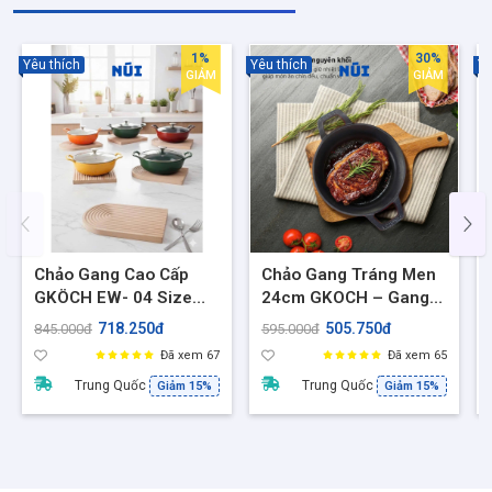
1%
30%
Yêu thích
Yêu thích
Yê
GIẢM
GIẢM
Chảo Gang Cao Cấp
Chảo Gang Tráng Men
GKÖCH EW- 04 Size
24cm GKOCH – Gang
25cm nắp kính - Tỏa
Đúc Nguyên Khối, Dùng
718.250đ
505.750đ
845.000đ
595.000đ
nhiệt đều, chống bám
Mọi Loại Bếp, Giữ Nhiệt
Đã xem 67
Đã xem 65
dính, phù hợp mọi loại
Lâu, EFP-08B
Trung Quốc
Trung Quốc
Giảm 15%
Giảm 15%
bếp