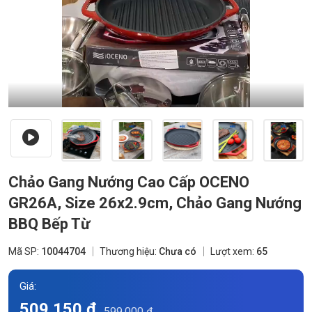
Chảo Gang Nướng Cao Cấp OCENO
GR26A, Size 26x2.9cm, Chảo Gang Nướng
BBQ Bếp Từ
Mã SP:
10044704
Thương hiệu:
Chưa có
Lượt xem:
65
Giá:
509.150 đ
599.000 đ