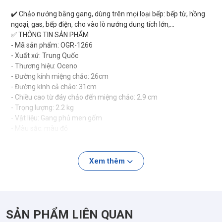
✔️ Chảo nướng bằng gang, dùng trên mọi loại bếp: bếp từ, hồng
ngoại, gas, bếp điện, cho vào lò nướng dung tích lớn,...
✅ THÔNG TIN SẢN PHẨM
- Mã sản phẩm: OGR-1266
- Xuất xứ: Trung Quốc
- Thương hiệu: Oceno
- Đường kính miệng chảo: 26cm
- Đường kính cả chảo: 31cm
- Chiều cao từ đáy chảo đến miệng chảo: 2.9 cm
- Trọng lượng: 2.2 kg
- Vật liệu: Gang phủ men gốm
- Màu sắc: màu đỏ
✅ƯU ĐIẺM SẢN PHẨM:
- Tiêu chuẩn chất lượng: được cấp giấy chứng nhận LFGB đảm
Xem thêm
bảo các tiêu chuẩn chất lượng vệ sinh an toàn thực phẩm cho
sản phẩm xuất khẩu sang thị trường Đức và các nước Châu Âu.
- Dùng để ăn nướng BBQ ở nhà hay tại các nhà hàng lẩu nướng
cực tiện và ngon.
SẢN PHẨM LIÊN QUAN
- Đường kính 26cm chưa tính phần tay cầm. Đủ rộng cho 4-6