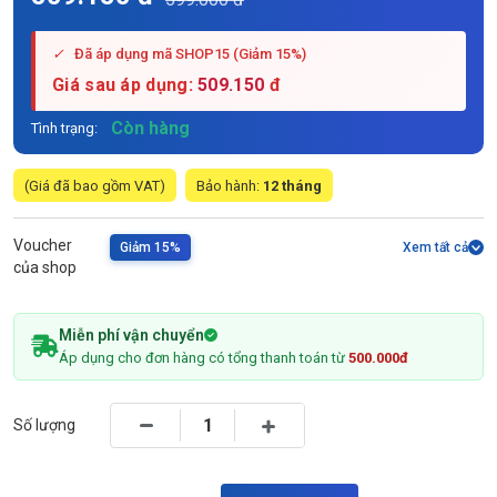
✓
Đã áp dụng mã SHOP15 (Giảm 15%)
Giá sau áp dụng:
509.150
đ
Còn hàng
Tình trạng:
(Giá đã bao gồm VAT)
Bảo hành:
12 tháng
Voucher
Giảm 15%
Xem tất cả
của shop
Miễn phí vận chuyển
Áp dụng cho đơn hàng có tổng thanh toán từ
500.000đ
Số lượng