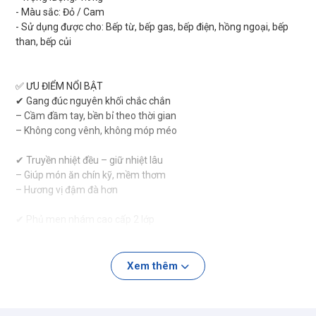
- Màu sắc: Đỏ / Cam
- Sử dụng được cho: Bếp từ, bếp gas, bếp điện, hồng ngoại, bếp
than, bếp củi
✅ ƯU ĐIỂM NỔI BẬT
✔ Gang đúc nguyên khối chắc chắn
– Cầm đầm tay, bền bỉ theo thời gian
– Không cong vênh, không móp méo
✔ Truyền nhiệt đều – giữ nhiệt lâu
– Giúp món ăn chín kỹ, mềm thơm
– Hương vị đậm đà hơn
✔ Phủ men nhám cao cấp 2 lớp
– Tạo lớp chống dính tự nhiên nhờ quá trình tôi dầu
– An toàn cho sức khỏe
– Không bong tróc như lớp chống dính thông thường
Xem thêm
✔ Bề mặt ít bám thực phẩm
– Dễ vệ sinh sau khi sử dụng