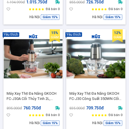
1.015.750đ
726.750đ
1.194.999đ
855.000đ
Phẩm Sinh Tố Cháo Ăn Dặm Dễ
trắng be
Vệ Sinh
Đã bán 0
Đã bán 0
Hà Nội
Hà Nội
Giảm 15%
Giảm 15%
15%
12%
Yêu thích
Yêu thích
GIẢM
GIẢM
Máy Xay Thịt Đa Năng GKOCH
Máy Xay Thịt Đa Năng GKOCH
FC-J30A Cối Thủy Tinh 2L,
FC-J30 Công Suất 350WN Cối
500W - Xay Thịt, Rau Củ, Hạt
Dung Tích 2L Xay Nhuyễn
760.750đ
709.750đ
895.000đ
835.000đ
Siêu Nhanh ( Màu Đồng)
Nhanh ( Màu Bạc FC-J30)
Đã bán 0
Đã bán 0
Hà Nội
Hà Nội
Giảm 15%
Giảm 15%