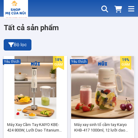
Tất cả sản phẩm
Bộ lọc
18%
19%
Yêu thích
Yêu thích
GIẢM
GIẢM
Máy Xay Cầm Tay KAIYO KBE-
Máy xay sinh tố cầm tay Kaiyo
424 800W, Lưỡi Dao Titanium
KHB-417 1000ml, 12 lưỡi dao
SS304, 6 Tốc Độ Xay Thực
xay đá mịn, sạc Type-C màu