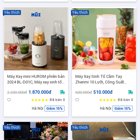
Yêu thích
Yêu thích
Máy Xay mini HUROM phiên bản
Máy Xay Sinh Tố Cầm Tay
2024 BL-D01C, Máy xay sinh tố
Zhenmi 10 Lưỡi, Công Suất
mini Blender công suất 900W -
55W, Xay đá, Sạc Pin- Dung tích
1.870.000đ
510.000đ
2.200.000đ
600.000đ
BH 3 Năm
340ml
Đã bán 0
Đã bán 0
Hà Nội
Hà Nội
Giảm 15%
Giảm 15%
Yêu thích
Yêu thích