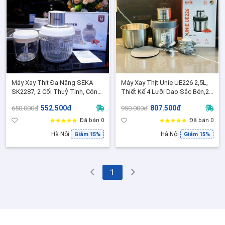
Máy Xay Thịt Đa Năng SEKA
Máy Xay Thịt Unie UE226 2,5L,
SK2287, 2 Cối Thuỷ Tinh, Công
Thiết Kế 4 Lưỡi Dao Sắc Bén,2
Suất 500W, BH 12 Tháng
Cối Inox, Công Suất 300W, BH
552.500đ
807.500đ
650.000đ
950.000đ
12 Tháng
Đã bán 0
Đã bán 0
Hà Nội
Hà Nội
Giảm 15%
Giảm 15%
1