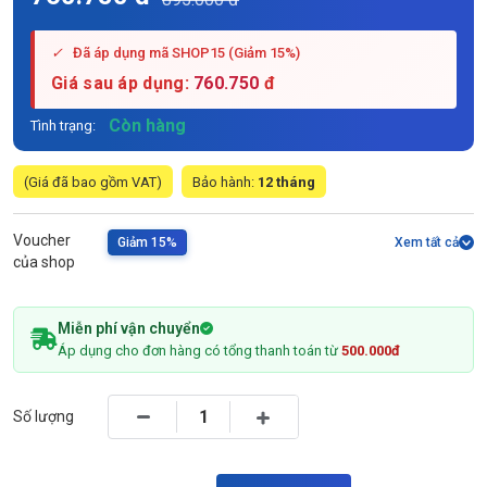
✓
Đã áp dụng mã SHOP15 (Giảm 15%)
Giá sau áp dụng:
760.750
đ
Còn hàng
Tình trạng:
(Giá đã bao gồm VAT)
Bảo hành:
12 tháng
Voucher
Giảm 15%
Xem tất cả
của shop
Miễn phí vận chuyển
Áp dụng cho đơn hàng có tổng thanh toán từ
500.000đ
Số lượng