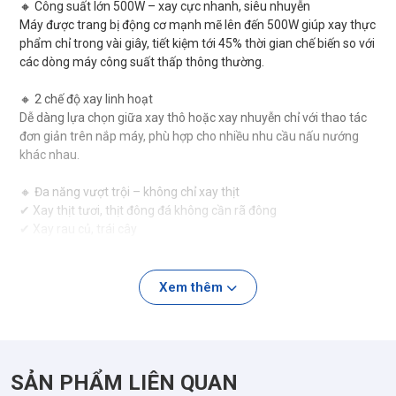
🔸 Công suất lớn 500W – xay cực nhanh, siêu nhuyễn
Máy được trang bị động cơ mạnh mẽ lên đến 500W giúp xay thực
phẩm chỉ trong vài giây, tiết kiệm tới 45% thời gian chế biến so với
các dòng máy công suất thấp thông thường.
🔸 2 chế độ xay linh hoạt
Dễ dàng lựa chọn giữa xay thô hoặc xay nhuyễn chỉ với thao tác
đơn giản trên nắp máy, phù hợp cho nhiều nhu cầu nấu nướng
khác nhau.
🔸 Đa năng vượt trội – không chỉ xay thịt
✔ Xay thịt tươi, thịt đông đá không cần rã đông
✔ Xay rau củ, trái cây
✔ Xay các loại hạt
✔ Trộn nguyên liệu làm bánh tiện lợi
Xem thêm
🔸 Lưỡi dao thép không gỉ cao cấp từ Đức
Thiết kế trục 4 lưỡi dao xếp 2 tầng giúp thực hiện nhanh chóng 3
chức năng: cắt nhỏ – xay – trộn. Lưỡi dao sắc bén, bền bỉ và có
thể tháo rời để vệ sinh dễ dàng.
SẢN PHẨM LIÊN QUAN
🔸 Cối thủy tinh cao cấp dung tích lớn 2L