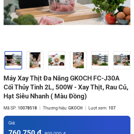
Máy Xay Thịt Đa Năng GKOCH FC-J30A
Cối Thủy Tinh 2L, 500W - Xay Thịt, Rau Củ,
Hạt Siêu Nhanh ( Màu Đồng)
Mã SP:
10078518
Thương hiệu:
GKOCH
Lượt xem:
107
Giá:
760.750 đ
895.000 đ