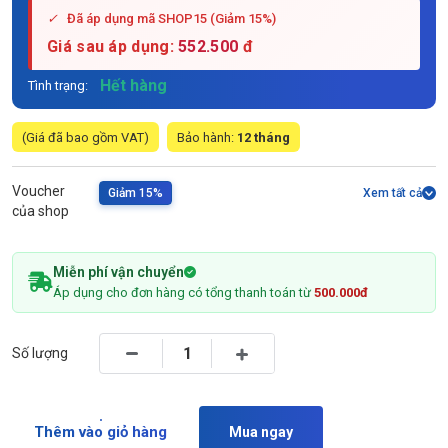
✓
Đã áp dụng mã SHOP15 (Giảm 15%)
Giá sau áp dụng:
552.500
đ
Hết hàng
Tình trạng:
(Giá đã bao gồm VAT)
Bảo hành:
12 tháng
Voucher
Giảm 15%
Xem tất cả
của shop
Miễn phí vận chuyển
Áp dụng cho đơn hàng có tổng thanh toán từ
500.000đ
Số lượng
Thêm vào giỏ hàng
Mua ngay