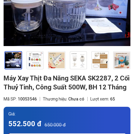
Máy Xay Thịt Đa Năng SEKA SK2287, 2 Cối
Thuỷ Tinh, Công Suất 500W, BH 12 Tháng
Mã SP:
10053546
Thương hiệu:
Chưa có
Lượt xem:
65
Giá:
552.500 đ
650.000 đ