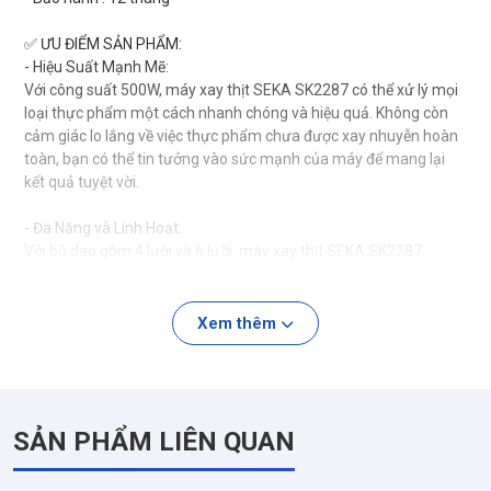
✅ ƯU ĐIỂM SẢN PHẨM:
- Hiệu Suất Mạnh Mẽ:
Với công suất 500W, máy xay thịt SEKA SK2287 có thể xử lý mọi
loại thực phẩm một cách nhanh chóng và hiệu quả. Không còn
cảm giác lo lắng về việc thực phẩm chưa được xay nhuyễn hoàn
toàn, bạn có thể tin tưởng vào sức mạnh của máy để mang lại
kết quả tuyệt vời.
- Đa Năng và Linh Hoạt:
Với bộ dao gồm 4 lưỡi và 6 lưỡi, máy xay thịt SEKA SK2287
không chỉ giúp bạn xay nhuyễn thịt mà còn có thể xay các loại
rau củ và ngũ cốc khác. Bạn có thể thực hiện nhiều công việc
khác nhau chỉ với một sản phẩm, tiết kiệm thời gian và không
Xem thêm
gian trong bếp.
- Thiết Kế Tiện Lợi:
Với bộ 2 cối thủy tinh, bạn có thể xay nhiều loại thực phẩm cùng
SẢN PHẨM LIÊN QUAN
một lúc mà không cần lo lắng về việc làm sạch giữa các công
đoạn. Cối thủy tinh cũng dễ dàng vệ sinh sau khi sử dụng, giúp
bảo quản thực phẩm một cách an toàn và tiện lợi.