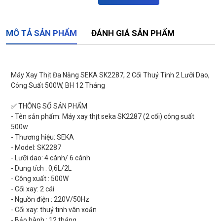
MÔ TẢ SẢN PHẨM
ĐÁNH GIÁ SẢN PHẨM
Máy Xay Thịt Đa Năng SEKA SK2287, 2 Cối Thuỷ Tinh 2 Lưỡi Dao,
Công Suất 500W, BH 12 Tháng
✅ THÔNG SỐ SẢN PHẨM
- Tên sản phẩm: Máy xay thịt seka SK2287 (2 cối) công suất
500w
- Thương hiệu: SEKA
- Model: SK2287
- Lưỡi dao: 4 cánh/ 6 cánh
- Dung tích : 0,6L/2L
- Công xuất : 500W
- Cối xay: 2 cái
- Nguồn điện : 220V/50Hz
- Cối xay: thuỷ tinh vân xoắn
- Bảo hành : 12 tháng