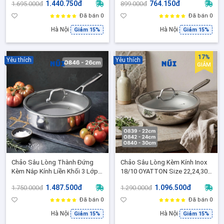
1.440.750đ
764.150đ
1.695.000đ
899.000đ
Lớp, Hấp Chiên Xào Đa Năng
20/24/26/28cm Phủ Nano
Titanium Kèm Vung Kính
Đã bán 0
Đã bán 0
Hà Nội
Hà Nội
Giảm 15%
Giảm 15%
17%
Yêu thích
Yêu thích
GIẢM
Chảo Sâu Lòng Thành Đứng
Chảo Sâu Lòng Kèm Kính Inox
Kèm Nắp Kính Liền Khối 3 Lớp
18/10 OYATTON Size 22,24,30
Inox 316 OYATTON O844 Size
Chiên Rán Xào Không Dính,
1.487.500đ
1.096.500đ
1.750.000đ
1.290.000đ
26,Chống Dính Vi Điểm - O844
Không Cần Canh Nhiệt
Đã bán 0
Đã bán 0
Hà Nội
Hà Nội
Giảm 15%
Giảm 15%