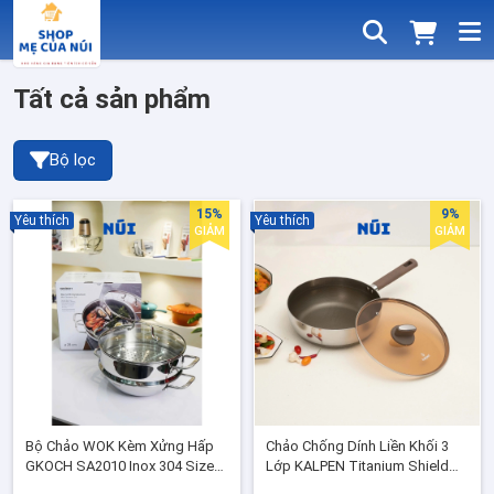
Tất cả sản phẩm
Bộ lọc
15%
9%
Yêu thích
Yêu thích
GIẢM
GIẢM
Bộ Chảo WOK Kèm Xửng Hấp
Chảo Chống Dính Liền Khối 3
GKOCH SA2010 Inox 304 Size
Lớp KALPEN Titanium Shield
28,30- Chảo Sâu Lòng Đáy 3
TS Inox 304 Size