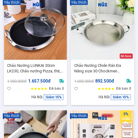
Yêu thích
Yêu thích
Chảo Nướng LUNKAI 30cm
Chảo Nướng Chiên Rán Đa
LK230, Chảo nướng Pizza, thịt,
Năng size 30 Chockmen
bánh bếp từ, Dùng được các
CKM269 inox hai quai đúc
1.657.500đ
892.500đ
1.950.000đ
1.050.000đ
loại bếp
nguyên khối
Đã bán 0
Đã bán 0
Hà Nội
Hà Nội
Giảm 15%
Giảm 15%
3%
Yêu thích
Yêu thích
GIẢM