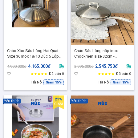
Chảo Xào Sâu Lòng Hai Quai
Chảo Sâu Lòng nắp inox
Size 36 Inox 18/10 Đúc 5 Lớp
Chockmen size 32cm -
Kẹp Đồng Cao Cấp Chockmen
CKM229, Chào Xào inox 18/10
4.165.000đ
2.545.750đ
4.900.000đ
2.995.000đ
C393, Phù hợp mọi loại bếp
đáy đúc liền
Đã bán 0
Đã bán 0
Hà Nội
Hà Nội
Giảm 15%
Giảm 15%
21%
Yêu thích
Yêu thích
GIẢM