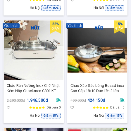
Hà Nội
Hà Nội
Giảm 15%
Giảm 15%
22%
15%
Yêu thích
Yêu thích
GIẢM
GIẢM
Chảo Rán Nướng Inox Chữ Nhật
Chảo Xào Sâu Lòng Bossd inox
Kèm Nắp Chockmen C801 KT
Cao Cấp 18/10 Đúc liền 3 lớp
35x25x7,5cm - Nồi Om Hầm Đa
đáy size 20,24 Có Nắp Vung
1.946.500đ
424.150đ
2.290.000đ
499.000đ
Năng, Siêu Bền Đẹp,Dùng Mọi
Kính, Chảo Xào Bếp Từ
Loại Bếp
Đã bán 0
Đã bán 0
Hà Nội
Hà Nội
Giảm 15%
Giảm 15%