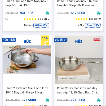
Chảo Sâu Lòng Kèm Nắp Inox 3
Chảo Thành Cao inox 316 đúc
Lớp Đúc Liền Khối
liền khối 5 lớp -Ply Premium
EDELKOCHEN Easy Prism size
Kaiyo Size 20,24,26 - Dùng cho
764.150đ
637.500đ
899.000đ
750.000đ
24,28- Chảo chống dính
mọi loại bếp
Ceramic
Đã bán 0
Đã bán 0
Hà Nội
Hà Nội
Giảm 15%
Giảm 15%
15%
Yêu thích
Yêu thích
GIẢM
Chảo 2 Tay Cầm Sâu Lòng Inox
Chảo Chockmen inox liền đáy
18/10 Đáy Liền Kaiyo Silver
cao cấp 18/10 Chảo Rán, Chảo
Crown Size 24,28 Kèm Nắp -
Chiên Bếp Từ, Phù hợp mọi loại
977.500đ
221.000đ
1.150.000đ
260.000đ
Chảo Lẩu/Rán/Xào Đa Năng
bếp
Đã bán 0
Đã bán 0