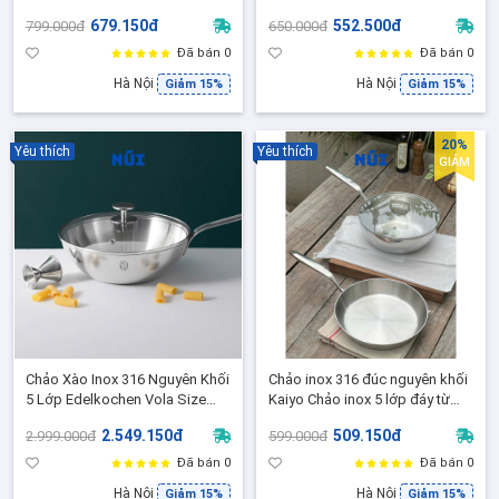
Chảo Rán Bếp Từ CKM636
size 28cm, Inox 304, Dùng cho
679.150đ
552.500đ
799.000đ
650.000đ
mọi loại bếp
Đã bán 0
Đã bán 0
Hà Nội
Hà Nội
Giảm 15%
Giảm 15%
20%
Yêu thích
Yêu thích
GIẢM
Chảo Xào Inox 316 Nguyên Khối
Chảo inox 316 đúc nguyên khối
5 Lớp Edelkochen Vola Size
Kaiyo Chảo inox 5 lớp đáy từ
24/26/28cm Kèm Nắp Kính –
size 20, 24, 26cm- Kaiyo Nhật
2.549.150đ
509.150đ
2.999.000đ
599.000đ
Dùng Mọi Loại Bếp
Bản
Đã bán 0
Đã bán 0
Hà Nội
Hà Nội
Giảm 15%
Giảm 15%