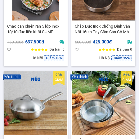
Chảo cạn chiên rán 5 lớp inox
Chảo Đúc Inox Chống Dính Vân
18/10 đúc liền khối GUME
Nổi 16cm Tay Cầm Cán Gỗ Móc
GPS1228 size 28cm, Phù hợp
Treo
637.500đ
425.000đ
750.000đ
500.000đ
mọi loại bếp
Đã bán 0
Đã bán 0
Hà Nội
Hà Nội
Giảm 15%
Giảm 15%
28%
21%
Yêu thích
Yêu thích
GIẢM
GIẢM