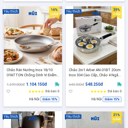
16%
39%
Yêu thích
Yêu thích
GIẢM
GIẢM
Chảo Rán Nướng Inox 18/10
Chảo 2in1 Arber AN-01BT 20cm
OYATTON Chống Dính Vi Điểm,
Inox 304 Cao Cấp, Chảo 4 Ngăn
Liền khối 3 lớp siêu dày size 28,
Chống Dính Đa Năng Tháo Rời
1.104.150đ
548.250đ
1.299.000đ
645.000đ
30cm, Phù Hợp mọi loại bếp
Được, Phù hợp mọi loại bếp
Đã bán 0
Đã bán 0
Hà Nội
Hà Nội
Giảm 15%
Giảm 15%
21%
Yêu thích
Yêu thích
GIẢM