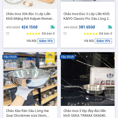
Chảo Inox 304 đúc 3 Lớp Liền
Chảo Inox Đúc 3 Lớp Liền Khối
Khối Miệng Rót Kalpen Rinmer
KAIYO Classic Pro Sâu Lòng 2
Size 16cm RM16, Tay Cầm Gỗ
Tay Cầm, Không Nắp, phù hợp
424.150đ
381.650đ
499.000đ
449.000đ
Chống Nóng, Phù hợp mọi loại
mọi loại bếp
bếp
Đã bán 0
Đã bán 0
Hà Nội
Hà Nội
Giảm 15%
Giảm 15%
7%
Yêu thích
Yêu thích
GIẢM
Chảo Xào Rán Sâu Lòng Hai
Chảo inox 3 lớp đáy đúc liền
Quai Chockmen size 26cm,
khối SEKA TRIMAX SK6040