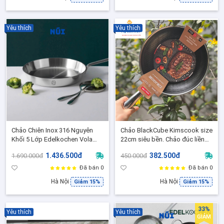
Yêu thích
Yêu thích
Chảo Chiên Inox 316 Nguyên
Chảo BlackCube Kimscook size
Khối 5 Lớp Edelkochen Vola
22cm siêu bền. Chảo đúc liền
size 24,26,28, Dẫn nhiệt nhanh-
nguyên khối, siêu dầy, dùng
1.436.500đ
382.500đ
1.690.000đ
450.000đ
Không bong tróc, Dùng mọi loại
được trên mọi loại bếp đẹp
bếp
Đã bán 0
Đã bán 0
Hà Nội
Hà Nội
Giảm 15%
Giảm 15%
33%
Yêu thích
Yêu thích
GIẢM