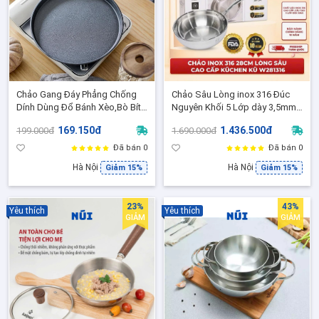
Chảo Gang Đáy Phẳng Chống
Chảo Sâu Lòng inox 316 Đúc
Dính Dùng Đổ Bánh Xèo,Bò Bít
Nguyên Khối 5 Lớp dày 3,5mm
Tết, Trứng Ốp La Size 26cm
KUCHEN Size 24,28 - Xào Rán
169.150đ
1.436.500đ
199.000đ
1.690.000đ
Ngon, Chuẩn FDA Hoa Kỳ
Đã bán 0
Đã bán 0
Hà Nội
Hà Nội
Giảm 15%
Giảm 15%
23%
43%
Yêu thích
Yêu thích
GIẢM
GIẢM