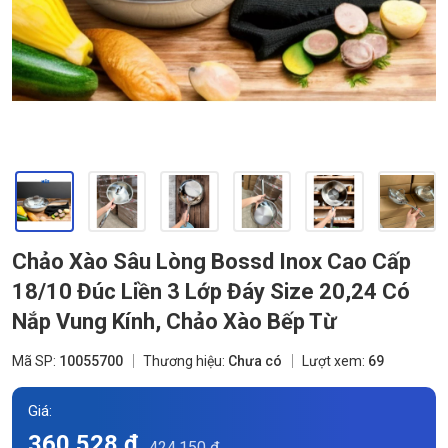
Chảo Xào Sâu Lòng Bossd Inox Cao Cấp
18/10 Đúc Liền 3 Lớp Đáy Size 20,24 Có
Nắp Vung Kính, Chảo Xào Bếp Từ
Mã SP:
10055700
Thương hiệu:
Chưa có
Lượt xem:
69
Giá:
360.528 đ
424.150 đ