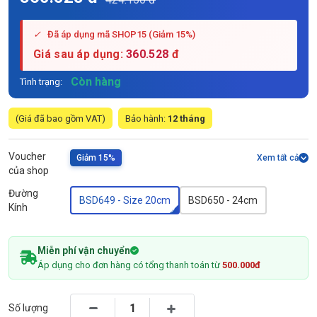
✓
Đã áp dụng mã SHOP15 (Giảm 15%)
Giá sau áp dụng:
360.528
đ
Còn hàng
Tình trạng:
(Giá đã bao gồm VAT)
Bảo hành:
12 tháng
Voucher
Giảm 15%
Xem tất cả
của shop
Đường
BSD649 - Size 20cm
BSD650 - 24cm
Kính
Miễn phí vận chuyển
Áp dụng cho đơn hàng có tổng thanh toán từ
500.000đ
Số lượng