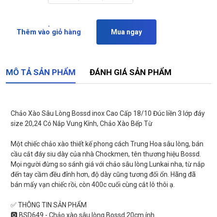
Thêm vào giỏ hàng
Mua ngay
MÔ TẢ SẢN PHẨM
ĐÁNH GIÁ SẢN PHẨM
Chảo Xào Sâu Lòng Bossd inox Cao Cấp 18/10 Đúc liền 3 lớp đáy
size 20,24 Có Nắp Vung Kính, Chảo Xào Bếp Từ
Một chiếc chảo xào thiết kế phong cách Trung Hoa sâu lòng, bán
cầu cắt đáy siu dày của nhà Chockmen, tên thương hiệu Bossd.
Mọi người đừng so sánh giá với chảo sâu lòng Lunkai nha, từ nắp
đến tay cầm đều đỉnh hơn, độ dày cũng tương đối ổn. Hãng đã
bán mấy vạn chiếc rồi, còn 400c cuối cùng cắt lô thôi ạ.
✅ THÔNG TIN SẢN PHẨM
🅾 BSD649 - Chảo xào sâu lòng Bossd 20cm ính