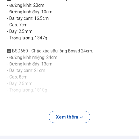
- Đường kính: 20cm
- Đường kính đáy: 10cm
- Dài tay cầm: 16.5cm
- Cao: 7cm
- Dày: 2.5mm
- Trọng lượng: 1347g
🅾 BSD650 - Chảo xào sâu lòng Bossd 24cm:
- Đường kính miệng: 24cm
- Đường kính đáy: 13cm
- Dài tay cầm: 21cm
- Cao: 8cm
- Dày: 2.5mm
- Trọng lượng: 1810g
✅ ƯU ĐIỂM: Chảo Xào Sâu Lòng Bossd inox Cao Cấp 18/10 Đúc
liền 3 lớp đáy size 20,24 Có Nắp Vung Kính, Chảo Xào Bếp Từ
- Thép không gỉ 18/10 ( luôn cam kết chất liệu chuẩn như công
Xem thêm
bố)
- Thang đo định lượng được khắc bằng laser bên trong lòng nồi
- Thiết kế không đinh tán, xử lý nước khóa vi ap suất trên nắp