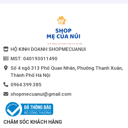
dụng chiên rán được luôn.
#chao #chaochongdinh #chaoinox #chaobeptu
#chaochongdinhbeptu #chaochongdinhsaulong #chaoinox304
#chaoinoxsaulong #chao12cm #chao20cm #chao24cm
#lunkai #chaononglong #chaolunkai #chockmen
HỘ KINH DOANH SHOPMECUANUI
MST: 040193011490
Số 4 ngõ 313 Phố Quan Nhân, Phường Thanh Xuân,
Thành Phố Hà Nội
0964.399.385
shopmecuanui@gmail.com
CHĂM SÓC KHÁCH HÀNG