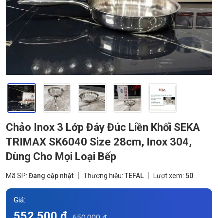
Chảo Inox 3 Lớp Đáy Đúc Liền Khối SEKA
TRIMAX SK6040 Size 28cm, Inox 304,
Dùng Cho Mọi Loại Bếp
Mã SP:
Đang cập nhật
Thương hiệu:
TEFAL
Lượt xem:
50
Giá:
552.500 đ
650.000 đ