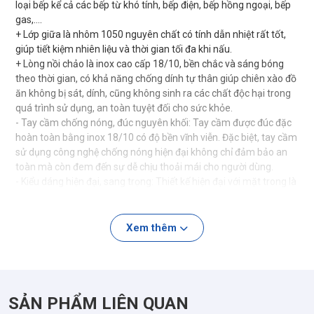
loại bếp kể cả các bếp từ khó tính, bếp điện, bếp hồng ngoại, bếp
gas,….
+ Lớp giữa là nhôm 1050 nguyên chất có tính dẫn nhiệt rất tốt,
giúp tiết kiệm nhiên liệu và thời gian tối đa khi nấu.
+ Lòng nồi chảo là inox cao cấp 18/10, bền chắc và sáng bóng
theo thời gian, có khả năng chống dính tự thân giúp chiên xào đồ
ăn không bị sát, dính, cũng không sinh ra các chất độc hại trong
quá trình sử dụng, an toàn tuyệt đối cho sức khỏe.
- Tay cầm chống nóng, đúc nguyên khối: Tay cầm được đúc đặc
hoàn toàn bằng inox 18/10 có độ bền vĩnh viễn. Đặc biệt, tay cầm
sử dụng công nghệ chống nóng hiện đại không chỉ đảm bảo an
toàn mà còn đem đến sự dễ chịu thoải mái cho người dùng.
- Kiểu dáng hiện đại, sang trọng: Thiết kế hiện đại với mặt trong là
inox satin, mặt ngoài là inox bóng gương cao cấp cùng tay cầm
đúc đặc nguyên khối. Chảo inox đáy liền SEKA thực sự mang lại
cho không gian bếp gia đình sự sang trọng và đẳng cấp.
Xem thêm
- Dùng trên tất cả loại bếp: Chảo inox đáy liền SEKA dùng được
trên tất cả thiết bị bếp (bếp gas, bếp điện, bếp hồng ngoại, bếp từ
...); đặc biệt có thể dùng trong lò nướng với khả năng chịu được
nhiệt độ cao, lên tới 260℃
SẢN PHẨM LIÊN QUAN
✅ HƯỚNG DẪN CÁCH TÔI CHẢO