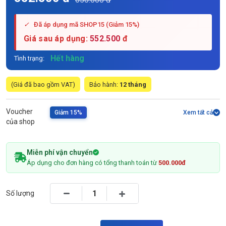
✓
Đã áp dụng mã SHOP15 (Giảm 15%)
Giá sau áp dụng:
552.500
đ
Hết hàng
Tình trạng:
(Giá đã bao gồm VAT)
Bảo hành:
12 tháng
Voucher
Giảm 15%
Xem tất cả
của shop
Miễn phí vận chuyển
Áp dụng cho đơn hàng có tổng thanh toán từ
500.000đ
Số lượng