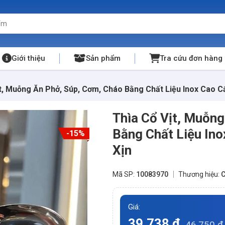
Giới thiệu
Sản phẩm
Tra cứu đơn hàng
t, Muỗng Ăn Phở, Súp, Cơm, Cháo Bằng Chất Liệu Inox Cao C
Thìa Cổ Vịt, Muỗng
Bằng Chất Liệu In
-15%
Xịn
Mã SP:
10083970
Thương hiệu:
C
Giá:
39.738 đ
46.750 đ