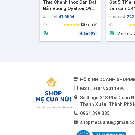
Thìa Chanh Inox Cán Dài
Set 5 Thìa 
Bản Vuông Oyatton O97
vân cán CKM
– Thìa Khuấy Ly Cao,
Sang Trọng 
41.650đ
242
49.000đ
285.000đ
Chống Gỉ, An Toàn Thực
ăn súp, ăn 
Đã xem 64
Phẩm
Mainland 
Giảm 15%
HỘ KINH DOANH SHOPM
MST: 040193011490
Số 4 ngõ 313 Phố Quan 
Thanh Xuân, Thành Phố 
0964.399.385
shopmecuanui@gmail.c