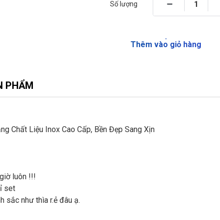
Số lượng
Thêm vào giỏ hàng
N PHẨM
ằng Chất Liệu Inox Cao Cấp, Bền Đẹp Sang Xịn
iờ luôn !!!
ỉ set
h sắc như thìa r.ẻ đâu ạ.