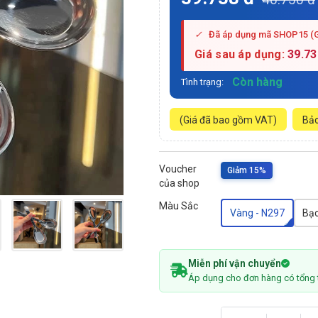
✓
Đã áp dụng mã SHOP15 (
Giá sau áp dụng:
39.73
Còn hàng
Tình trạng:
(Giá đã bao gồm VAT)
Bảo
Voucher
Giảm 15%
của shop
Màu Sắc
Vàng - N297
Bạc
Miễn phí vận chuyển
Áp dụng cho đơn hàng có tổng 