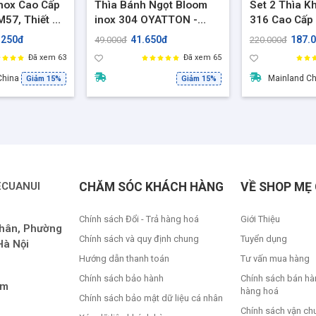
inox Cao Cấp
Thìa Bánh Ngọt Bloom
Set 2 Thìa K
57, Thiết Kế
inox 304 OYATTON -
316 Cao Cấp
Tinh tế,Thìa
Thìa ăn bánh, ăn kem,
Gồm 1 Thìa T
.250đ
41.650đ
187.
49.000đ
220.000đ
cơm, bún, phở
thìa tráng miệng sang
Thìa Thủng T
Đã xem 63
Đã xem 65
trọng
An Toàn Pha 
China
Mainland C
Giảm 15%
Giảm 15%
ECUANUI
CHĂM SÓC KHÁCH HÀNG
VỀ SHOP MẸ 
Chính sách Đổi - Trả hàng hoá
Giới Thiệu
Nhân, Phường
Chính sách và quy định chung
Tuyển dụng
Hà Nội
Hướng dẫn thanh toán
Tư vấn mua hàng
Chính sách bảo hành
Chính sách bán hà
om
hàng hoá
Chính sách bảo mật dữ liệu cá nhân
Chính sách vận ch