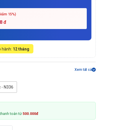
Giảm 15%)
8
đ
 hành:
12 tháng
Xem tất cả
 - N336
thanh toán từ
500.000đ