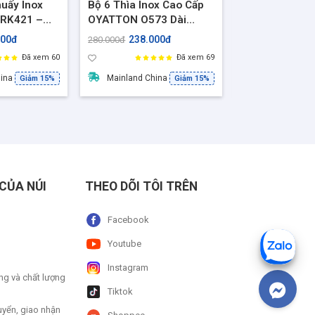
huấy Inox
Bộ 6 Thìa Inox Cao Cấp
Set 6 Thìa In
 RK421 –
OYATTON O573 Dài
WMF – Chuẩn 
rơn + 1
20cm – Thìa Hoa Văn
Trọng, Bền Đẹ
000đ
238.000đ
170.0
280.000đ
200.000đ
iện Dụng,
Sang Trọng, OYT-
Năm Tháng
Đã xem 60
Đã xem 69
Trà Kỉ Tử
AL573P6
hina
Mainland China
Mainland Chi
Giảm 15%
Giảm 15%
CỦA NÚI
THEO DÕI TÔI TRÊN
Facebook
Youtube
Instagram
ng và chất lượng
Tiktok
uyển, giao nhận