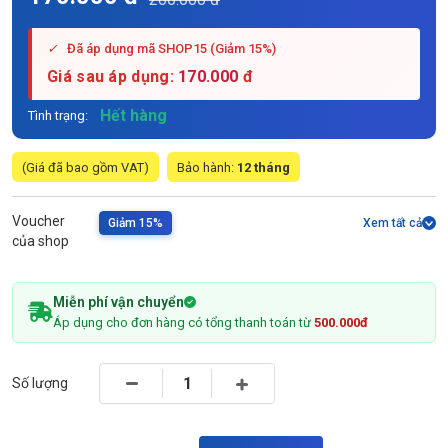
✓
Đã áp dụng mã SHOP15 (Giảm 15%)
Giá sau áp dụng:
170.000
đ
Hết hàng
Tình trạng:
(Giá đã bao gồm VAT)
Bảo hành:
12 tháng
Voucher
Giảm 15%
Xem tất cả
của shop
Miễn phí vận chuyển
Áp dụng cho đơn hàng có tổng thanh toán từ
500.000đ
Số lượng