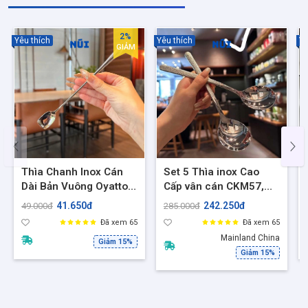
2%
Yêu thích
Yêu thích
Yê
GIẢM
Thìa Chanh Inox Cán
Set 5 Thìa inox Cao
Dài Bản Vuông Oyatton
Cấp vân cán CKM57,
O97 – Thìa Khuấy Ly
Thiết Kế Sang Trọng
41.650đ
242.250đ
49.000đ
285.000đ
Cao, Chống Gỉ, An Toàn
Tinh tế,Thìa ăn súp, ăn
Đã xem 65
Đã xem 65
Thực Phẩm
cơm, bún, phở
Mainland China
Giảm 15%
Giảm 15%