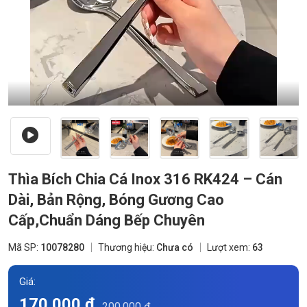
Thìa Bích Chia Cá Inox 316 RK424 – Cán
Dài, Bản Rộng, Bóng Gương Cao
Cấp,Chuẩn Dáng Bếp Chuyên
Mã SP:
10078280
Thương hiệu:
Chưa có
Lượt xem:
63
Giá:
170.000 đ
200.000 đ