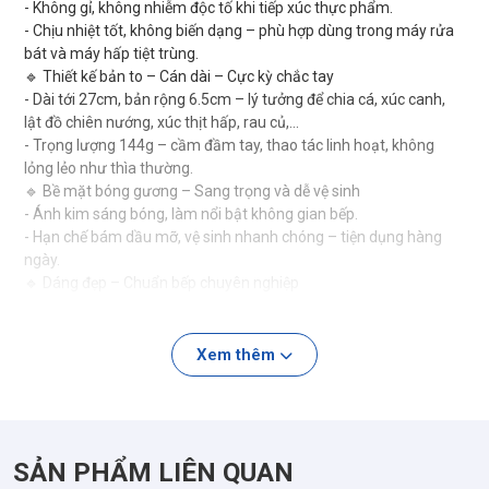
- Không gỉ, không nhiễm độc tố khi tiếp xúc thực phẩm.
- Chịu nhiệt tốt, không biến dạng – phù hợp dùng trong máy rửa
bát và máy hấp tiệt trùng.
🔹 Thiết kế bản to – Cán dài – Cực kỳ chắc tay
- Dài tới 27cm, bản rộng 6.5cm – lý tưởng để chia cá, xúc canh,
lật đồ chiên nướng, xúc thịt hấp, rau củ,...
- Trọng lượng 144g – cầm đầm tay, thao tác linh hoạt, không
lỏng lẻo như thìa thường.
🔹 Bề mặt bóng gương – Sang trọng và dễ vệ sinh
- Ánh kim sáng bóng, làm nổi bật không gian bếp.
- Hạn chế bám dầu mỡ, vệ sinh nhanh chóng – tiện dụng hàng
ngày.
🔹 Dáng đẹp – Chuẩn bếp chuyên nghiệp
- Kiểu dáng thon dài, đầu bích hơi vát – hỗ trợ tách cá, chia phần,
lấy đồ ăn đẹp mắt mà không làm nát thực phẩm.
- Dùng tốt cho cả gia đình và nhà hàng, bếp ăn lớn.
Xem thêm
#ThìaChiaCá #ThìaBích #ThìaInox316 #ThìaBảnTo
#ThìaCánDài #RK424 #DụngCụNhàBếp #ThìaCaoCấp
#ThìaBóngGương #ThìaLậtĐồĂn #ThìaDùngMáyRửaBát
SẢN PHẨM LIÊN QUAN