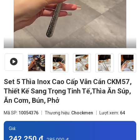
Set 5 Thìa Inox Cao Cấp Vân Cán CKM57,
Thiết Kế Sang Trọng Tinh Tế,Thìa Ăn Súp,
Ăn Cơm, Bún, Phở
Mã SP:
10054376
Thương hiệu:
Chockmen
Lượt xem:
64
Giá:
242.250 đ
285.000 đ