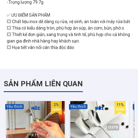
-Trọng lượng 79.7g
✅ ƯU ĐIỂM SẢN PHẨM
💥 Chất liệu inox dễ dàng cọ rửa, vệ sinh, an toàn với máy rửa bát.
💥 Thìa có kiểu dáng tròn, phù hợp ăn súp, ăn cơm, bún, phở.o
💥 Thiết kế đơn giản, sang trọng và tinh tế, phù hợp cho cả không
gian gia đình nhà hàng hay khách sạn.
SẢN PHẨM LIÊN QUAN
2%
11%
Yêu thích
Yêu thích
Yê
GIẢM
GIẢM