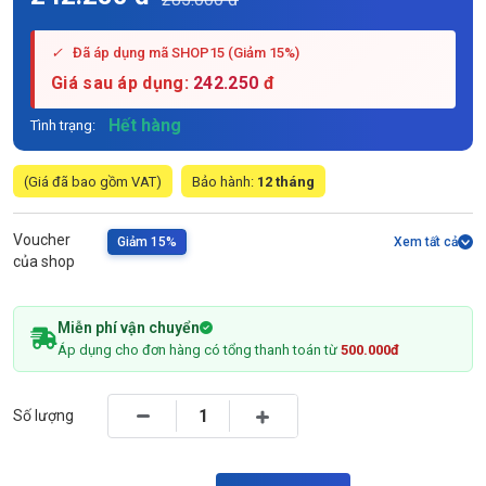
✓
Đã áp dụng mã SHOP15 (Giảm 15%)
Giá sau áp dụng:
242.250
đ
Hết hàng
Tình trạng:
(Giá đã bao gồm VAT)
Bảo hành:
12 tháng
Voucher
Giảm 15%
Xem tất cả
của shop
Miễn phí vận chuyển
Áp dụng cho đơn hàng có tổng thanh toán từ
500.000đ
Số lượng