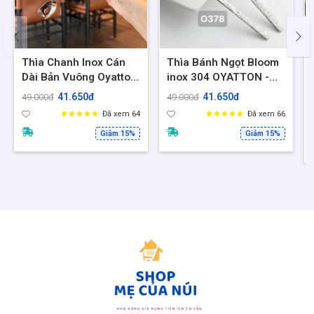
Thìa Chanh Inox Cán
Thìa Bánh Ngọt Bloom
Dài Bản Vuông Oyatton
inox 304 OYATTON -
O97 – Thìa Khuấy Ly
Thìa ăn bánh, ăn kem,
41.650đ
41.650đ
49.000đ
49.000đ
Cao, Chống Gỉ, An Toàn
thìa tráng miệng sang
Đã xem 64
Đã xem 66
Thực Phẩm
trọng
Giảm 15%
Giảm 15%