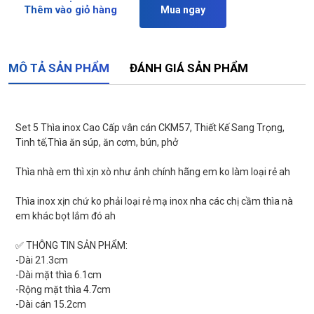
Thêm vào giỏ hàng
Mua ngay
MÔ TẢ SẢN PHẨM
ĐÁNH GIÁ SẢN PHẨM
Set 5 Thìa inox Cao Cấp vân cán CKM57, Thiết Kế Sang Trọng,
Tinh tế,Thìa ăn súp, ăn cơm, bún, phở
Thìa nhà em thì xịn xò như ảnh chính hãng em ko làm loại rẻ ah
Thìa inox xịn chứ ko phải loại rẻ mạ inox nha các chị cầm thìa nà
em khác bọt lắm đó ah
✅ THÔNG TIN SẢN PHẨM:
-Dài 21.3cm
-Dài mặt thìa 6.1cm
-Rộng mặt thìa 4.7cm
-Dài cán 15.2cm