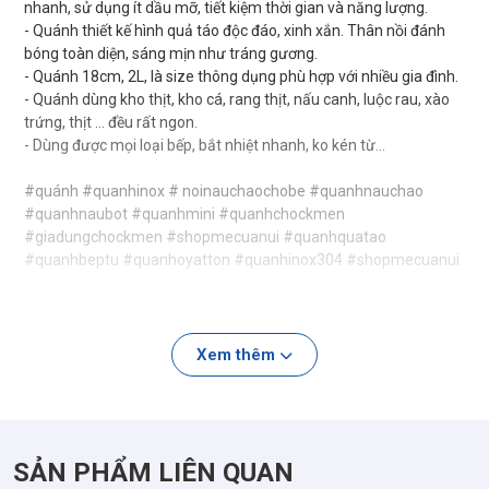
nhanh, sử dụng ít dầu mỡ, tiết kiệm thời gian và năng lượng.
- Quánh thiết kế hình quả táo độc đáo, xinh xắn. Thân nồi đánh
bóng toàn diện, sáng mịn như tráng gương.
- Quánh 18cm, 2L, là size thông dụng phù hợp với nhiều gia đình.
- Quánh dùng kho thịt, kho cá, rang thịt, nấu canh, luộc rau, xào
trứng, thịt … đều rất ngon.
- Dùng được mọi loại bếp, bắt nhiệt nhanh, ko kén từ…
#quánh #quanhinox # noinauchaochobe #quanhnauchao
#quanhnaubot #quanhmini #quanhchockmen
#giadungchockmen #shopmecuanui #quanhquatao
Xem thêm
SẢN PHẨM LIÊN QUAN