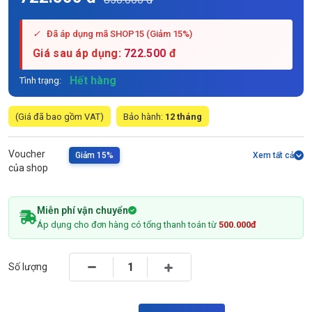
✓
Đã áp dụng mã SHOP15 (Giảm 15%)
Giá sau áp dụng:
722.500
đ
Hết hàng
Tình trạng:
(Giá đã bao gồm VAT)
Bảo hành:
12 tháng
Voucher
Giảm 15%
Xem tất cả
của shop
Miễn phí vận chuyển
Áp dụng cho đơn hàng có tổng thanh toán từ
500.000đ
Số lượng