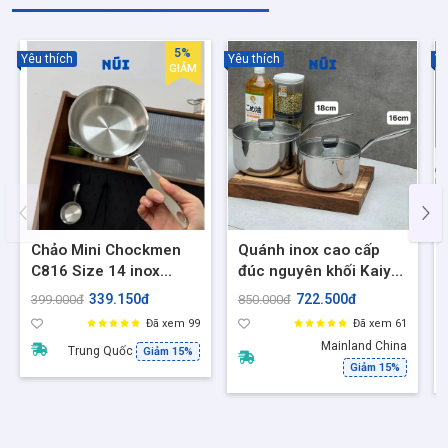
5%
Yêu thích
Yêu thích
Yê
GIẢM
Chảo Mini Chockmen
Quánh inox cao cấp
C816 Size 14 inox
đúc nguyên khối Kaiyo
18/10 liền khối 3 lớp Ốp
KIS size 16,18cm
339.150đ
722.500đ
399.000đ
850.000đ
la trứng, nấu sốt, đồ ăn
Đã xem 99
Đã xem 61
dặm, Phù hợp mọi loại
Mainland China
Trung Quốc
Giảm 15%
bếp
Giảm 15%