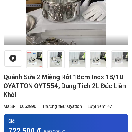
Quánh Sữa 2 Miệng Rót 18cm Inox 18/10
OYATTON OYT554, Dung Tích 2L Đúc Liền
Khối
Mã SP:
10062890
Thương hiệu:
Oyatton
Lượt xem:
47
Giá:
722.500 đ
850.000 đ