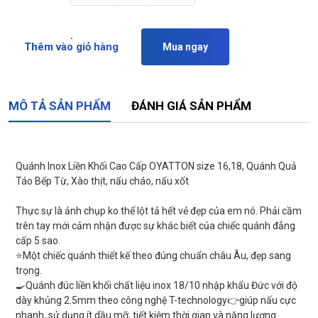
Thêm vào giỏ hàng
Mua ngay
MÔ TẢ SẢN PHẨM
ĐÁNH GIÁ SẢN PHẨM
Quánh Inox Liền Khối Cao Cấp OYATTON size 16,18, Quánh Quả
Táo Bếp Từ, Xào thịt, nấu cháo, nấu xốt
Thực sự là ảnh chụp ko thể lột tả hết vẻ đẹp của em nó. Phải cầm
trên tay mới cảm nhận được sự khác biết của chiếc quánh đẳng
cấp 5 sao.
⭐️Một chiếc quánh thiết kế theo đúng chuẩn châu Âu, đẹp sang
trọng.
🍳Quánh đúc liền khối chất liệu inox 18/10 nhập khẩu Đức với độ
dày khủng 2.5mm theo công nghệ T-technology👉giúp nấu cực
nhanh, sử dụng ít dầu mỡ, tiết kiệm thời gian và năng lượng.