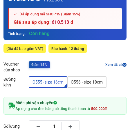
✓
Đã áp dụng mã SHOP15 (Giảm 15%)
Giá sau áp dụng:
610.513
đ
Còn hàng
Tình trạng:
(Giá đã bao gồm VAT)
Bảo hành:
12 tháng
Voucher
Giảm 15%
Xem tất cả
của shop
Đường
O555- size 16cm
O556 - size 18cm
kính
Miễn phí vận chuyển
Áp dụng cho đơn hàng có tổng thanh toán từ
500.000đ
Số lượng