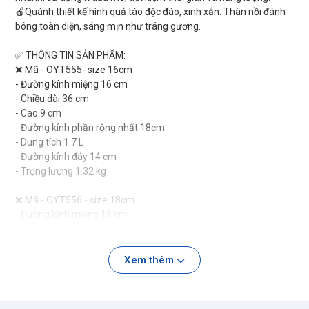
🍎Quánh thiết kế hình quả táo độc đáo, xinh xắn. Thân nồi đánh
bóng toàn diện, sáng mịn như tráng gương.
✅ THÔNG TIN SẢN PHẨM:
❌ Mã - OYT555- size 16cm
- Đường kính miệng 16 cm
- Chiều dài 36 cm
- Cao 9 cm
- Đường kính phần rộng nhất 18cm
- Dung tích 1.7 L
- Đường kính đáy 14 cm
- Trọng lượng 1.32 kg
❌ Mã - OYT556 - size 18cm
- Đường kính miệng 18 cm
- Chiều dài 38 cm
- Cao 9 cm
- Đường kính phần rộng nhất 20 cm
Xem thêm
- Dung tích 2L
- Đường kính đáy 16cm
- Trọng lượng 1.63 kg