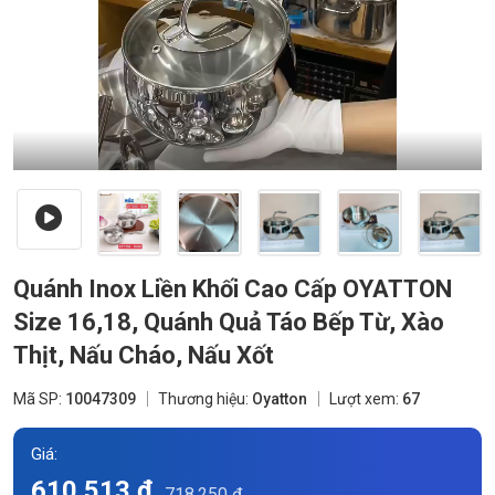
Quánh Inox Liền Khối Cao Cấp OYATTON
Size 16,18, Quánh Quả Táo Bếp Từ, Xào
Thịt, Nấu Cháo, Nấu Xốt
Mã SP:
10047309
Thương hiệu:
Oyatton
Lượt xem:
67
Giá:
610.513 đ
718.250 đ