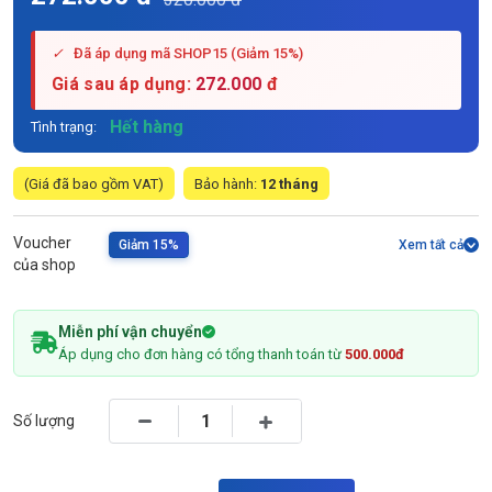
✓
Đã áp dụng mã SHOP15 (Giảm 15%)
Giá sau áp dụng:
272.000
đ
Hết hàng
Tình trạng:
(Giá đã bao gồm VAT)
Bảo hành:
12 tháng
Voucher
Giảm 15%
Xem tất cả
của shop
Miễn phí vận chuyển
Áp dụng cho đơn hàng có tổng thanh toán từ
500.000đ
Số lượng