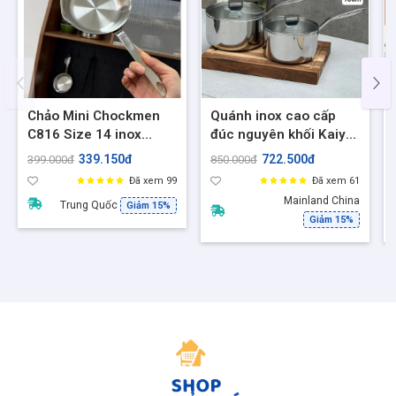
Chảo Mini Chockmen
Quánh inox cao cấp
C816 Size 14 inox
đúc nguyên khối Kaiyo
18/10 liền khối 3 lớp Ốp
KIS size 16,18cm
339.150đ
722.500đ
399.000đ
850.000đ
la trứng, nấu sốt, đồ ăn
Đã xem 99
Đã xem 61
dặm, Phù hợp mọi loại
Mainland China
Trung Quốc
Giảm 15%
bếp
Giảm 15%