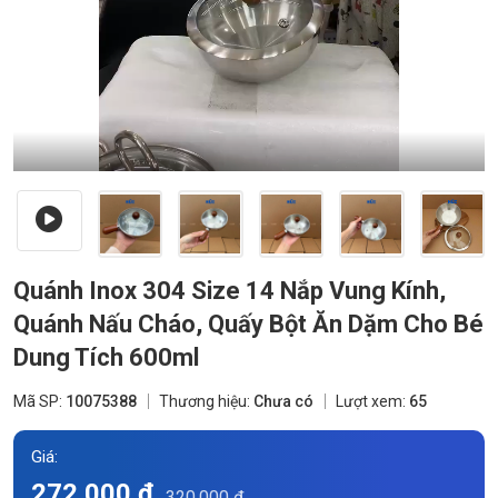
Quánh Inox 304 Size 14 Nắp Vung Kính,
Quánh Nấu Cháo, Quấy Bột Ăn Dặm Cho Bé
Dung Tích 600ml
Mã SP:
10075388
Thương hiệu:
Chưa có
Lượt xem:
65
Giá:
272.000 đ
320.000 đ