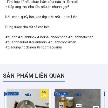
- Phù hợp để nấu cháo, hâm sữa, nấu mì, làm sốt…
– Đáp ứng mọi nhu cầu nấu ăn nhanh gọn!
Nấu cháo, quấy bột, xào thịt, nấu nốt … best luôn.
Dùng được cho tất cả các bếp
#quánh #quanhinox # noinauchaochobe #quanhnauchao
#quanhnaubot #quanhmini #quanhchockmen
SẢN PHẨM LIÊN QUAN
5%
Yêu thích
Yêu thích
Yê
GIẢM