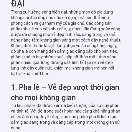
ĐẠI
Trong xu hướng sống hiện đại, những món đồ gia dụng
không chỉ đáp ứng nhu cầu sử dụng mà còn thể hiện
phong cách và gu thẩm mỹ của gia chủ. Các dòng sản
phẩm pha lê cao cấp như cốc, ly, chén, đĩa đang ngày càng
được ưa chuộng nhờ vẻ đẹp tinh xảo, sang trọng và khả
năng nâng tầm không gian sống một cách đầy nghệ thuật.
Không đơn thuần là vật dụng phục vụ ăn uống hằng ngày,
đồ pha lê còn mang đến cảm giác đẳng cấp cho bàn tiệc,
phòng khách hay những buổi gặp gỡ thân mật. Ánh sáng
phản chiếu qua từng đường cắt tinh tế tạo nên vẻ đẹp
lung linh đầy cuốn hút, khiến mọi không gian trở nên nổi
bật và khác biệt hơn.
1. Pha lê – Vẻ đẹp vượt thời gian
cho mọi không gian
Từ lâu, pha lê đã được xem là biểu tượng của sự quý phái
và tinh tế. Với độ trong suốt hoàn hảo cùng khả năng phản
chiếu ánh sáng tuyệt đẹp, các sản phẩm pha lê luôn tạo
cảm giác sang trọng và đẳng cấp trong mọi không gian sử
dụng.