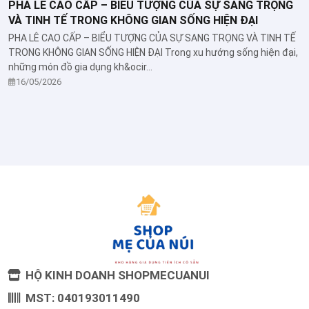
PHA LÊ CAO CẤP – BIỂU TƯỢNG CỦA SỰ SANG TRỌNG
VÀ TINH TẾ TRONG KHÔNG GIAN SỐNG HIỆN ĐẠI
PHA LÊ CAO CẤP – BIỂU TƯỢNG CỦA SỰ SANG TRỌNG VÀ TINH TẾ
TRONG KHÔNG GIAN SỐNG HIỆN ĐẠI Trong xu hướng sống hiện đại,
những món đồ gia dụng kh&ocir...
16/05/2026
HỘ KINH DOANH SHOPMECUANUI
MST: 040193011490