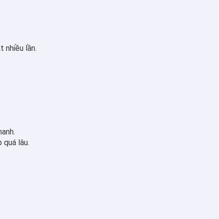
 nhiều lần.
hanh.
 quá lâu.