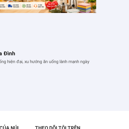
a Đình
ống hiện đại, xu hướng ăn uống lành mạnh ngày
CỦA NÚI
THEO DÕI TÔI TRÊN